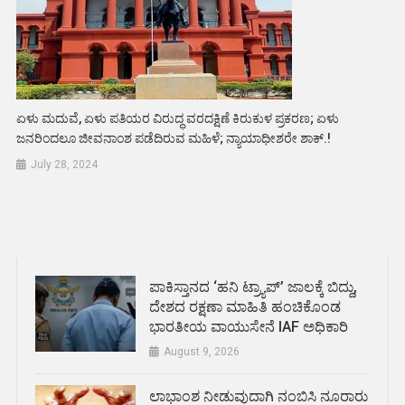
ಏಳು ಮದುವೆ, ಏಳು ಪತಿಯರ ವಿರುದ್ಧ ವರದಕ್ಷಿಣೆ ಕಿರುಕುಳ ಪ್ರಕರಣ; ಏಳು
ಜನರಿಂದಲೂ ಜೀವನಾಂಶ ಪಡೆದಿರುವ ಮಹಿಳೆ; ನ್ಯಾಯಾಧೀಶರೇ ಶಾಕ್.!
July 28, 2024
ಪಾಕಿಸ್ತಾನದ ‘ಹನಿ ಟ್ರ್ಯಾಪ್’ ಜಾಲಕ್ಕೆ ಬಿದ್ದು,
ದೇಶದ ರಕ್ಷಣಾ ಮಾಹಿತಿ ಹಂಚಿಕೊಂಡ
ಭಾರತೀಯ ವಾಯುಸೇನೆ IAF ಅಧಿಕಾರಿ
August 9, 2026
ಲಾಭಾಂಶ ನೀಡುವುದಾಗಿ ನಂಬಿಸಿ ನೂರಾರು