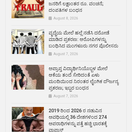
ಜನರಿಗೆ ಲಕ್ಷಾಂತರ ರೂ. ವಂಚನೆ;
ದಂಪತಿಗಳ ಬಂಧನ
August 8, 2026
ವೃದ್ಧೆಯ ಮೇಲೆ ಹಲ್ಲೆ ನಡೆಸಿ ದರೋಡೆ
ಮಾಡಿದ ಪ್ರಕರಣ: ಆರೋಪಿಗಳನ್ನು
ಬಂಧಿಸಿದ ಮಂಗಳೂರು ನಗರ ಪೊಲೀಸರು
August 7, 2026
ಅಪ್ರಾಪ್ತ ವಿದ್ಯಾರ್ಥಿನಿಯೊಬ್ಬಳ ಮೇಲೆ
ಆಕೆಯ ತಂದೆ ಸೇರಿದಂತೆ ಏಳು
ಮಂದಿಯಿಂದ ನಿರಂತರ ಲೈಂಗಿಕ ದೌರ್ಜನ್ಯ
ಪ್ರಕರಣ; ಇಬ್ಬರ ಬಂಧನ
August 7, 2026
2019 ರಿಂದ 2026 ರ ನಡುವಿನ
ಅವಧಿಯಲ್ಲಿ 36 ದೇಶಗಳಿಂದ 274
ಅಪರಾಧಿಗಳನ್ನು ಪತ್ತೆ ಹಚ್ಚಿ ಭಾರತಕ್ಕೆ
ವಾಪಾಸ್