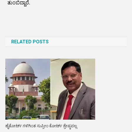
ತುಂಬಿದ್ದಾರೆ.
Post
navigation
RELATED POSTS
ಹೈಕೋರ್ಟ್ ಗಳಿಗಿಂತ ಸುಪ್ರೀಂ ಕೋರ್ಟ್ ಶ್ರೇಷ್ಠವಲ್ಲ