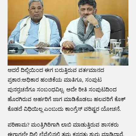
ಆದರೆ ದಿಲ್ಲಿಯಿಂದ ಈಗ ಬರುತ್ತಿರುವ ವರ್ತಮಾನದ
ಪ್ರಕಾರ:ಅಧಿಕಾರ ಹಂಚಿಕೆಯ ಮಾತಿಗೂ, ಸಂಪುಟ
ಪುನರ್ರಚನೆಗೂ ಸಂಬಂಧವಿಲ್ಲ. ಅದೇ ರೀತಿ ಸಂಪುಟದಿಂದ
ಹೊರಗಿರುವ ಅರ್ಹರಿಗೆ ಜಾಗ ಮಾಡಿಕೊಡಲು ಹಲವರಿಗೆ ಕೊಕ್
ಕೊಡದೆ ವಿಧಿಯಿಲ್ಲ ಎಂಬುದು ಕಾಂಗ್ರೆಸ್ ವರಿಷ್ಟರ ಯೋಚನೆ.
ಪರಿಣಾಮ? ಮಂತ್ರಿಗಿರಿಗಾಗಿ ಲಾಬಿ ಮಾಡುತ್ತಿರುವ ಶಾಸಕರು
ಈಗಾಗಲೇ ದಿಲ್ಲಿ ಲೆವೆಲ್ಲಿನಲ್ಲಿ ತಮ್ಮ ಕಸರತ್ತು ಶುರು ಮಾಡಿದ್ದಾರೆ.