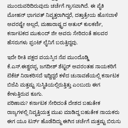
ಮುಂದುವರಿದಿರುವುದು ಚರ್ಚೆಗೆ ಗ್ರಾಸವಾಗಿದೆ. ಈ ಪೈಕಿ
ಮೋಹನ್ ಭಾಗವತ್ ನಿವೃತ್ತರಾಗಿದ್ದರೆ, ದತ್ತಾತ್ರೇಯ ಹೊಸಬಾಳೆ
ಅವರಷ್ಟೇ ಅಲ್ಲದೆ, ಮಹಾರಾಷ್ಟ್ರದ ಅತುಲ್ ಕುಲಕರ್ಣಿ,
ಕರ್ನಾಟಕದ ಮುಕುಂದ್ ಜೀ ಅವರು ಸೇರಿದಂತೆ ಹಲವರ
ಹೆಸರುಗಳು ಫ್ರಂಟ್ ಲೈನಿಗೆ ಬರುತ್ತಿದ್ದವು.
ಇದೇ ರೀತಿ ಪಕ್ಷದ ವಯಸ್ಸಿನ ನೆಪ ಮುಂದೊಡ್ಡಿ
ಕೆ.ಎಸ್.ಈಶ್ವರಪ್ಪ, ಜಗದೀಶ್ ಶೆಟ್ಟರ್ ಅವರಂತಹ ನಾಯಕರಿಗೆ
ಟಿಕೆಟ್ ನಿರಾಕರಿಸದೆ ಇದ್ದಿದ್ದರೆ ಕಳೆದ ಚುನಾವಣೆಯಲ್ಲಿ ಕರ್ನಾಟಕ
ಬಿಜೆಪಿ ಮತ್ತಷ್ಟು ಸುಸ್ಥಿತಿಯಲ್ಲಿರುತ್ತಿತ್ತು ಎಂಬುದು ಈಗ
ಕೇಳುತ್ತಿರುವ ಕೂಗು.
ಪರಿಣಾಮ? ಕರ್ನಾಟಕ ಸೇರಿದಂತೆ ದೇಶದ ಬಹುತೇಕ
ರಾಜ್ಯಗಳಲ್ಲಿ ನಿವೃತ್ತಿಯತ್ತ ಮುಖ ಮಾಡಿದ್ದ ಬಹುತೇಕ ನಾಯಕರು
ಈಗ ಯೂ ಟರ್ನ್ ಹೊಡೆದಿದ್ದು ಈಗಿನ ಚರ್ಚೆಗೆ ಮತ್ತಷ್ಟು ಬಿರುಸು