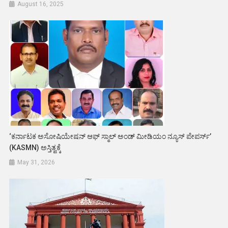
August 16, 2025
‘ಕರ್ನಾಟಕ ಅಸೋಷಿಯೇಷನ್ ಆಫ್ ಸ್ಮಾಲ್ ಅಂಡ್ ಮೀಡಿಯಂ ನ್ಯೂಸ್ ಪೇಪರ್ಸ್’
(KASMN) ಅಸ್ತಿತ್ವಕ್ಕೆ
May 31, 2026