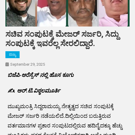
ಸಚಿವ ಸಂಪುಟಕ್ಕೆ ಮೇಜರ್ ಸರ್ಜರಿ, ಸಿದ್ದು
ಸಂಪುಟಕ್ಕೆ ಇವರೆಲ್ಲ ಸೇರಲಿದ್ದಾರೆ.
ರಾಜ್ಯ
September 29, 2025
ಬಿಜೆಪಿ-ಆರೆಸ್ಸೆಸ್ ನಲ್ಲಿ ಹೊಸ ಕೂಗು
✍️. ಅರ್.ಟಿ.ವಿಠ್ಠಲಮೂರ್ತಿ
ಮುಖ್ಯಮಂತ್ರಿ ಸಿದ್ದರಾಮಯ್ಯ ನೇತೃತ್ವದ ಸಚಿವ ಸಂಪುಟಕ್ಕೆ
ಮೇಜರ್ ಸರ್ಜರಿ ನಡೆಯಲಿದೆ.ದಿಲ್ಲಿಯಿಂದ ಬರುತ್ತಿರುವ
ವರ್ತಮಾನಗಳ ಪ್ರಕಾರ ಸಂಪುಟದಲ್ಲಿರುವ ಹದಿನೈದಕ್ಕೂ ಹೆಚ್ಚು