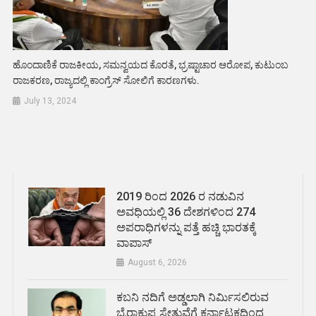
ಹೊಂದಾಣಿಕೆ ರಾಜಕೀಯ, ಸಮನ್ವಯದ ಕೊರತೆ, ಭ್ರಷ್ಟಾಚಾರ ಆರೋಪ, ಕುಟುಂಬ
ರಾಜಕರಣ, ರಾಜ್ಯದಲ್ಲಿ ಕಾಂಗ್ರೆಸ್ ಸೋಲಿಗೆ ಕಾರಣಗಳು.
July 13, 2024
2019 ರಿಂದ 2026 ರ ನಡುವಿನ
ಅವಧಿಯಲ್ಲಿ 36 ದೇಶಗಳಿಂದ 274
ಅಪರಾಧಿಗಳನ್ನು ಪತ್ತೆ ಹಚ್ಚಿ ಭಾರತಕ್ಕೆ
ವಾಪಾಸ್
August 6, 2026
ಕಬನಿ ನದಿಗೆ ಅಡ್ಡಲಾಗಿ ನಿರ್ಮಿಸಲಿರುವ
ಬೈರಾಕುಪ್ಪ ಸೇತುವೆಗೆ ಕರ್ನಾಟಕದಿಂದ