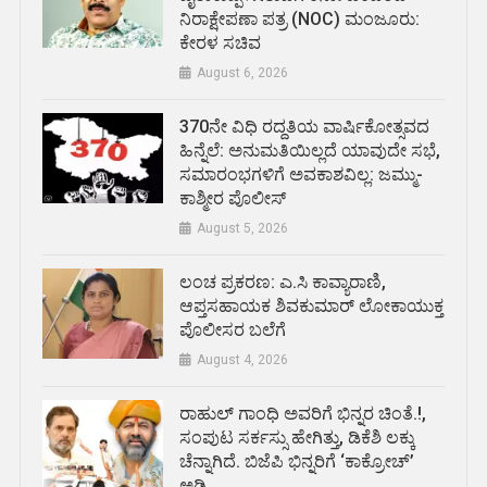
ನಿರಾಕ್ಷೇಪಣಾ ಪತ್ರ (NOC) ಮಂಜೂರು:
ಕೇರಳ ಸಚಿವ
August 6, 2026
370ನೇ ವಿಧಿ ರದ್ದತಿಯ ವಾರ್ಷಿಕೋತ್ಸವದ
ಹಿನ್ನೆಲೆ: ಅನುಮತಿಯಿಲ್ಲದೆ ಯಾವುದೇ ಸಭೆ,
ಸಮಾರಂಭಗಳಿಗೆ ಅವಕಾಶವಿಲ್ಲ: ಜಮ್ಮು-
ಕಾಶ್ಮೀರ ಪೊಲೀಸ್
August 5, 2026
ಲಂಚ ಪ್ರಕರಣ: ಎ.ಸಿ ಕಾವ್ಯಾರಾಣಿ,
ಆಪ್ತಸಹಾಯಕ ಶಿವಕುಮಾರ್‌ ಲೋಕಾಯುಕ್ತ
ಪೊಲೀಸರ ಬಲೆಗೆ
August 4, 2026
ರಾಹುಲ್ ಗಾಂಧಿ ಅವರಿಗೆ ಭಿನ್ನರ ಚಿಂತೆ.!,
ಸಂಪುಟ ಸರ್ಕಸ್ಸು ಹೇಗಿತ್ತು, ಡಿಕೆಶಿ ಲಕ್ಕು
ಚೆನ್ನಾಗಿದೆ. ಬಿಜೆಪಿ ಭಿನ್ನರಿಗೆ ‘ಕಾಕ್ರೋಚ್’
ಅಡ್ಡಿ