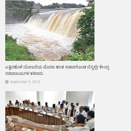
ಎತ್ತಿನಹೊಳೆ ಯೋಜನೆಯ ಮೊದಲ ಹಂತ ಸಾಕಾರಗೊಂಡ ಬೆನ್ನಲ್ಲೇ ಕೇಂದ್ರ
ಸಚಿವಾಲಯಗಳ ತಕರಾರು
September 9, 2024