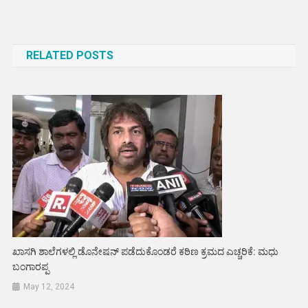
Post
navigation
RELATED POSTS
ಖಾಸಗಿ ಶಾಲೆಗಳಲ್ಲಿ ಡೊನೇಷನ್ ಪಡೆದುಕೊಂಡರೆ ಕಠಿಣ ಕ್ರಮದ ಎಚ್ಚರಿಕೆ: ಮಧು
ಬಂಗಾರಪ್ಪ
May 12, 2024