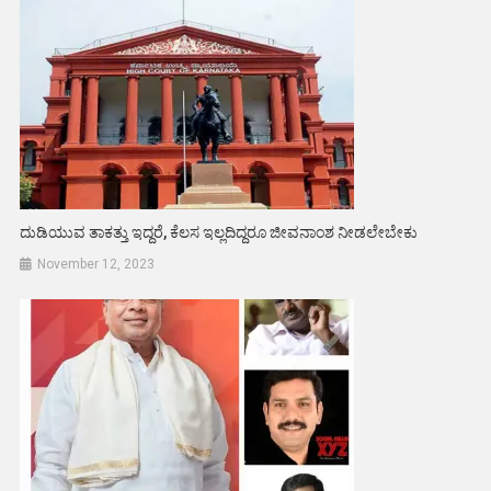
ದುಡಿಯುವ ತಾಕತ್ತು ಇದ್ದರೆ, ಕೆಲಸ ಇಲ್ಲದಿದ್ದರೂ ಜೀವನಾಂಶ ನೀಡಲೇಬೇಕು
November 12, 2023