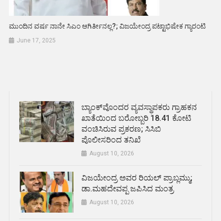
ಮುಂದಿನ ವರ್ಷ ನಾನೇ ಸಿಎಂ ಆಗಿರ್ತೀನಲ್ಲ?; ವಿಜಯೇಂದ್ರ ಪಟ್ಟಾಭಿಷೇಕ ಗ್ಯಾರಂಟಿ
June 17, 2025
ಬ್ಯಾಂಕ್‌ವೊಂದರ ವ್ಯವಸ್ಥಾಪಕರು ಗ್ರಾಹಕನ
ಖಾತೆಯಿಂದ ಬರೋಬ್ಬರಿ 18.41 ಕೋಟಿ
ವಂಚಿಸಿರುವ ಪ್ರಕರಣ; ಸಿಸಿಬಿ
ಪೊಲೀಸರಿಂದ ತನಿಖೆ
August 10, 2026
ವಿಜಯೇಂದ್ರ ಅವರ ರಿಯಲ್ ಪ್ರಾಬ್ಲಮ್ಮು;
ಡಾ.ಮಹದೇವಪ್ಪ ಜಪಿಸಿದ ಮಂತ್ರ
August 10, 2026