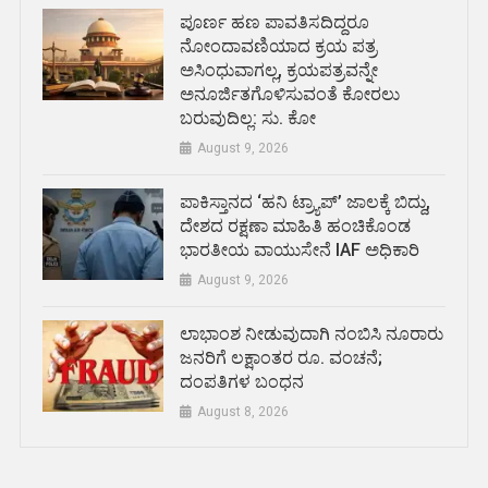
ಪೂರ್ಣ ಹಣ ಪಾವತಿಸದಿದ್ದರೂ
ನೋಂದಾವಣಿಯಾದ ಕ್ರಯ ಪತ್ರ
ಅಸಿಂಧುವಾಗಲ್ಲ, ಕ್ರಯಪತ್ರವನ್ನೇ
ಅನೂರ್ಜಿತಗೊಳಿಸುವಂತೆ ಕೋರಲು
ಬರುವುದಿಲ್ಲ: ಸು. ಕೋ
August 9, 2026
ಪಾಕಿಸ್ತಾನದ ‘ಹನಿ ಟ್ರ್ಯಾಪ್’ ಜಾಲಕ್ಕೆ ಬಿದ್ದು,
ದೇಶದ ರಕ್ಷಣಾ ಮಾಹಿತಿ ಹಂಚಿಕೊಂಡ
ಭಾರತೀಯ ವಾಯುಸೇನೆ IAF ಅಧಿಕಾರಿ
August 9, 2026
ಲಾಭಾಂಶ ನೀಡುವುದಾಗಿ ನಂಬಿಸಿ ನೂರಾರು
ಜನರಿಗೆ ಲಕ್ಷಾಂತರ ರೂ. ವಂಚನೆ;
ದಂಪತಿಗಳ ಬಂಧನ
August 8, 2026