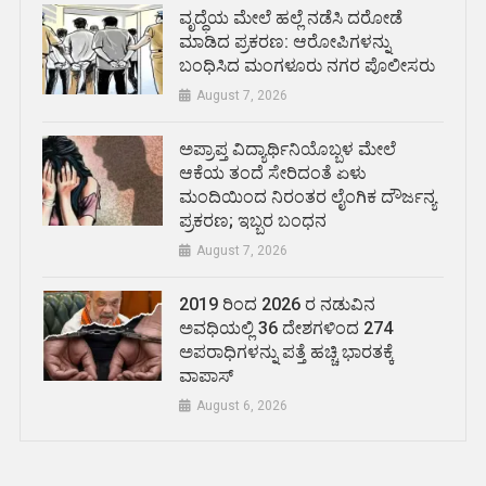
ವೃದ್ಧೆಯ ಮೇಲೆ ಹಲ್ಲೆ ನಡೆಸಿ ದರೋಡೆ
ಮಾಡಿದ ಪ್ರಕರಣ: ಆರೋಪಿಗಳನ್ನು
ಬಂಧಿಸಿದ ಮಂಗಳೂರು ನಗರ ಪೊಲೀಸರು
August 7, 2026
ಅಪ್ರಾಪ್ತ ವಿದ್ಯಾರ್ಥಿನಿಯೊಬ್ಬಳ ಮೇಲೆ
ಆಕೆಯ ತಂದೆ ಸೇರಿದಂತೆ ಏಳು
ಮಂದಿಯಿಂದ ನಿರಂತರ ಲೈಂಗಿಕ ದೌರ್ಜನ್ಯ
ಪ್ರಕರಣ; ಇಬ್ಬರ ಬಂಧನ
August 7, 2026
2019 ರಿಂದ 2026 ರ ನಡುವಿನ
ಅವಧಿಯಲ್ಲಿ 36 ದೇಶಗಳಿಂದ 274
ಅಪರಾಧಿಗಳನ್ನು ಪತ್ತೆ ಹಚ್ಚಿ ಭಾರತಕ್ಕೆ
ವಾಪಾಸ್
August 6, 2026