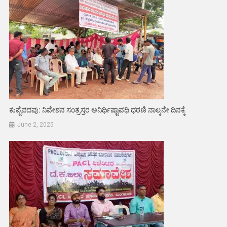
ಕುಪ್ಪೆಪದವು: ನಿವೇಶನ ಸಂತ್ರಸ್ತರ ಅನಿರ್ಧಿಷ್ಟಾವಧಿ ಧರಣಿ ನಾಲ್ಕನೇ ದಿನಕ್ಕೆ
June 2, 2025