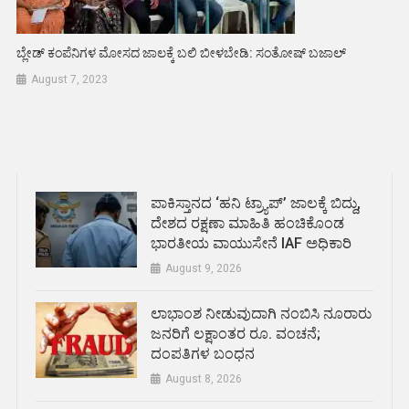
ಬ್ಲೇಡ್ ಕಂಪೆನಿಗಳ ಮೋಸದ ಜಾಲಕ್ಕೆ ಬಲಿ ಬೀಳಬೇಡಿ: ಸಂತೋಷ್ ಬಜಾಲ್
August 7, 2023
ಪಾಕಿಸ್ತಾನದ ‘ಹನಿ ಟ್ರ್ಯಾಪ್’ ಜಾಲಕ್ಕೆ ಬಿದ್ದು,
ದೇಶದ ರಕ್ಷಣಾ ಮಾಹಿತಿ ಹಂಚಿಕೊಂಡ
ಭಾರತೀಯ ವಾಯುಸೇನೆ IAF ಅಧಿಕಾರಿ
August 9, 2026
ಲಾಭಾಂಶ ನೀಡುವುದಾಗಿ ನಂಬಿಸಿ ನೂರಾರು
ಜನರಿಗೆ ಲಕ್ಷಾಂತರ ರೂ. ವಂಚನೆ;
ದಂಪತಿಗಳ ಬಂಧನ
August 8, 2026