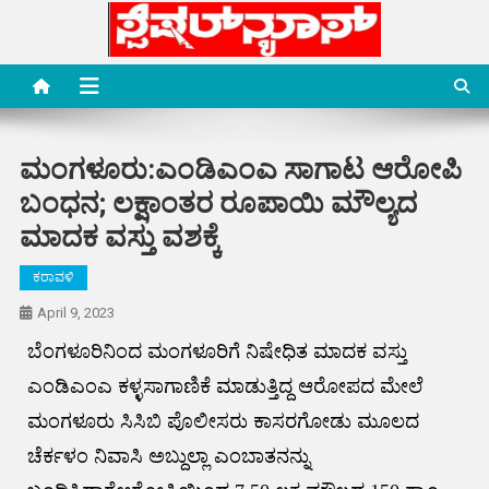
Skip
to
content
Special News Media
Special News Media
ಮಂಗಳೂರು:ಎಂಡಿಎಂಎ ಸಾಗಾಟ ಆರೋಪಿ
ಬಂಧನ; ಲಕ್ಷಾಂತರ ರೂಪಾಯಿ ಮೌಲ್ಯದ
ಮಾದಕ ವಸ್ತು ವಶಕ್ಕೆ
ಕರಾವಳಿ
April 9, 2023
ಬೆಂಗಳೂರಿನಿಂದ ಮಂಗಳೂರಿಗೆ ನಿಷೇಧಿತ ಮಾದಕ ವಸ್ತು
ಎಂಡಿಎಂಎ ಕಳ್ಳಸಾಗಾಣಿಕೆ ಮಾಡುತ್ತಿದ್ದ ಆರೋಪದ ಮೇಲೆ
ಮಂಗಳೂರು ಸಿಸಿಬಿ ಪೊಲೀಸರು ಕಾಸರಗೋಡು ಮೂಲದ
ಚೆರ್ಕಳಂ ನಿವಾಸಿ ಅಬ್ದುಲ್ಲಾ ಎಂಬಾತನನ್ನು