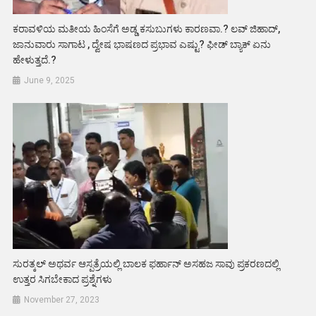
ಕರಾವಳಿಯ ಮತೀಯ ಹಿಂಸೆಗೆ ಅಡ್ಡ ಕಸುಬುಗಳು ಕಾರಣವಾ.? ಲವ್ ಜಿಹಾದ್,
ಜಾನುವಾರು ಸಾಗಾಟ , ದ್ವೇಷ ಭಾಷಣದ ಪ್ರಭಾವ ಎಷ್ಟು? ಫೀಡ್ ಬ್ಯಾಕ್ ಏನು
ಹೇಳುತ್ತದೆ.?
June 9, 2025
ಸುರತ್ಕಲ್ ಅಥರ್ವ ಆಸ್ಪತ್ರೆಯಲ್ಲಿ ಬಾಲಕ ಫರ್ಹಾನ್ ಅಸಹಜ ಸಾವು ಪ್ರಕರಣದಲ್ಲಿ
ಉತ್ತರ ಸಿಗಬೇಕಾದ ಪ್ರಶ್ನೆಗಳು
November 27, 2023