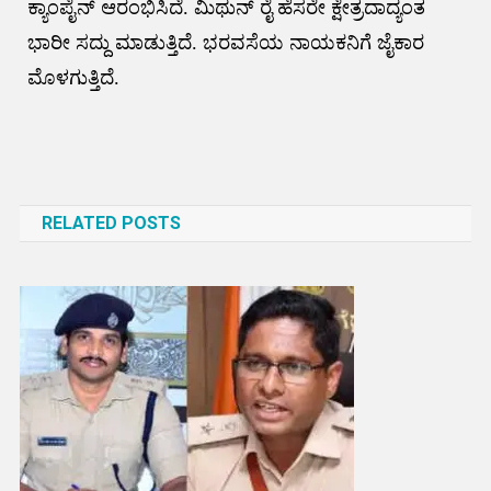
ಕ್ಯಾಂಪೈನ್ ಆರಂಭಿಸಿದೆ. ಮಿಥುನ್ ರೈ ಹೆಸರೇ ಕ್ಷೇತ್ರದಾದ್ಯಂತ
ಭಾರೀ ಸದ್ದು ಮಾಡುತ್ತಿದೆ. ಭರವಸೆಯ ನಾಯಕನಿಗೆ ಜೈಕಾರ
ಮೊಳಗುತ್ತಿದೆ.
Post
navigation
RELATED POSTS