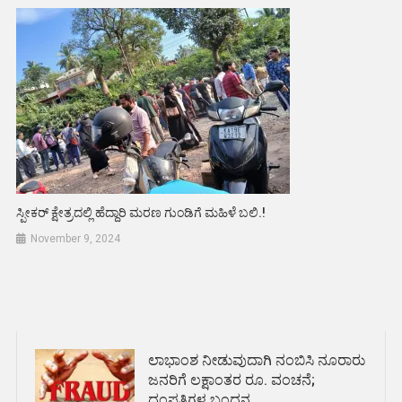
ಸ್ಪೀಕರ್ ಕ್ಷೇತ್ರದಲ್ಲಿ ಹೆದ್ದಾರಿ ಮರಣ ಗುಂಡಿಗೆ ಮಹಿಳೆ ಬಲಿ.!
November 9, 2024
ಲಾಭಾಂಶ ನೀಡುವುದಾಗಿ ನಂಬಿಸಿ ನೂರಾರು
ಜನರಿಗೆ ಲಕ್ಷಾಂತರ ರೂ. ವಂಚನೆ;
ದಂಪತಿಗಳ ಬಂಧನ