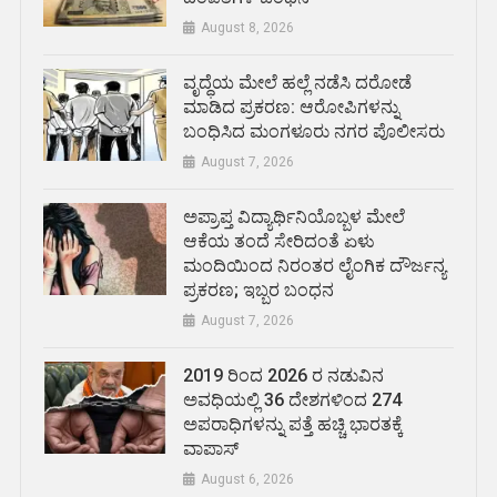
August 8, 2026
ವೃದ್ಧೆಯ ಮೇಲೆ ಹಲ್ಲೆ ನಡೆಸಿ ದರೋಡೆ
ಮಾಡಿದ ಪ್ರಕರಣ: ಆರೋಪಿಗಳನ್ನು
ಬಂಧಿಸಿದ ಮಂಗಳೂರು ನಗರ ಪೊಲೀಸರು
August 7, 2026
ಅಪ್ರಾಪ್ತ ವಿದ್ಯಾರ್ಥಿನಿಯೊಬ್ಬಳ ಮೇಲೆ
ಆಕೆಯ ತಂದೆ ಸೇರಿದಂತೆ ಏಳು
ಮಂದಿಯಿಂದ ನಿರಂತರ ಲೈಂಗಿಕ ದೌರ್ಜನ್ಯ
ಪ್ರಕರಣ; ಇಬ್ಬರ ಬಂಧನ
August 7, 2026
2019 ರಿಂದ 2026 ರ ನಡುವಿನ
ಅವಧಿಯಲ್ಲಿ 36 ದೇಶಗಳಿಂದ 274
ಅಪರಾಧಿಗಳನ್ನು ಪತ್ತೆ ಹಚ್ಚಿ ಭಾರತಕ್ಕೆ
ವಾಪಾಸ್
August 6, 2026