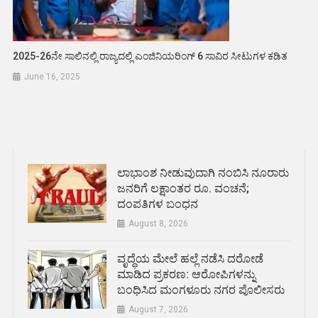
2025-26ನೇ ಸಾಲಿನಲ್ಲಿ ರಾಜ್ಯದಲ್ಲಿ ಎಂಜಿನಿಯರಿಂಗ್ 6 ಸಾವಿರ ಸೀಟುಗಳ ಕಡಿತ
June 16, 2025
ಲಾಭಾಂಶ ನೀಡುವುದಾಗಿ ನಂಬಿಸಿ ನೂರಾರು
ಜನರಿಗೆ ಲಕ್ಷಾಂತರ ರೂ. ವಂಚನೆ;
ದಂಪತಿಗಳ ಬಂಧನ
August 8, 2026
ವೃದ್ಧೆಯ ಮೇಲೆ ಹಲ್ಲೆ ನಡೆಸಿ ದರೋಡೆ
ಮಾಡಿದ ಪ್ರಕರಣ: ಆರೋಪಿಗಳನ್ನು
ಬಂಧಿಸಿದ ಮಂಗಳೂರು ನಗರ ಪೊಲೀಸರು
August 7, 2026