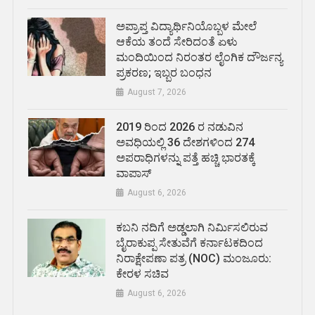
ಅಪ್ರಾಪ್ತ ವಿದ್ಯಾರ್ಥಿನಿಯೊಬ್ಬಳ ಮೇಲೆ
ಆಕೆಯ ತಂದೆ ಸೇರಿದಂತೆ ಏಳು
ಮಂದಿಯಿಂದ ನಿರಂತರ ಲೈಂಗಿಕ ದೌರ್ಜನ್ಯ
ಪ್ರಕರಣ; ಇಬ್ಬರ ಬಂಧನ
August 7, 2026
2019 ರಿಂದ 2026 ರ ನಡುವಿನ
ಅವಧಿಯಲ್ಲಿ 36 ದೇಶಗಳಿಂದ 274
ಅಪರಾಧಿಗಳನ್ನು ಪತ್ತೆ ಹಚ್ಚಿ ಭಾರತಕ್ಕೆ
ವಾಪಾಸ್
August 6, 2026
ಕಬನಿ ನದಿಗೆ ಅಡ್ಡಲಾಗಿ ನಿರ್ಮಿಸಲಿರುವ
ಬೈರಾಕುಪ್ಪ ಸೇತುವೆಗೆ ಕರ್ನಾಟಕದಿಂದ
ನಿರಾಕ್ಷೇಪಣಾ ಪತ್ರ (NOC) ಮಂಜೂರು:
ಕೇರಳ ಸಚಿವ
August 6, 2026