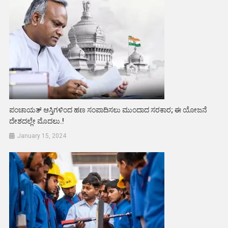
ಪಂಚಾಯತ್ ಆಸ್ತಿಗಳಿಂದ ಹಣ ಸಂಪಾದಿಸಲು ಮುಂದಾದ ಸರಕಾರ; ಈ ಯೋಜನೆ
ದೇಶದಲ್ಲೇ ಮೊದಲು.!
January 15, 2024