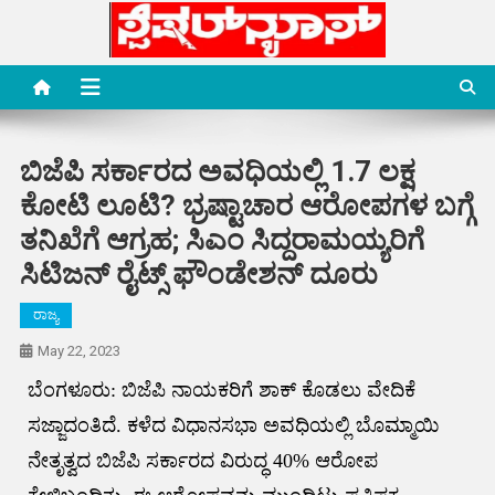
Skip
to
content
Special News Media
Special News Media
ಬಿಜೆಪಿ ಸರ್ಕಾರದ ಅವಧಿಯಲ್ಲಿ 1.7 ಲಕ್ಷ
ಕೋಟಿ ಲೂಟಿ? ಭ್ರಷ್ಟಾಚಾರ ಆರೋಪಗಳ ಬಗ್ಗೆ
ತನಿಖೆಗೆ ಆಗ್ರಹ; ಸಿಎಂ ಸಿದ್ದರಾಮಯ್ಯರಿಗೆ
ಸಿಟಿಜನ್ ರೈಟ್ಸ್ ಫೌಂಡೇಶನ್ ದೂರು
ರಾಜ್ಯ
May 22, 2023
ಬೆಂಗಳೂರು: ಬಿಜೆಪಿ ನಾಯಕರಿಗೆ ಶಾಕ್ ಕೊಡಲು ವೇದಿಕೆ
ಸಜ್ಜಾದಂತಿದೆ. ಕಳೆದ ವಿಧಾನಸಭಾ ಅವಧಿಯಲ್ಲಿ ಬೊಮ್ಮಾಯಿ
ನೇತೃತ್ವದ ಬಿಜೆಪಿ ಸರ್ಕಾರದ ವಿರುದ್ಧ 40% ಆರೋಪ