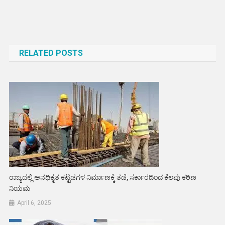
Post
navigation
RELATED POSTS
ರಾಜ್ಯದಲ್ಲಿ ಅನಧಿಕೃತ ಕಟ್ಟಡಗಳ ನಿರ್ಮಾಣಕ್ಕೆ ತಡೆ, ಸರ್ಕಾರದಿಂದ ಕೆಲವು ಕಠಿಣ
ನಿಯಮ
April 6, 2025