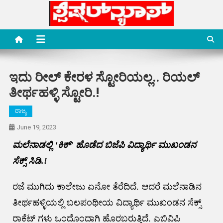
Skip
to
content
Special News Media
Special News Media
ಇದು ರೀಲ್ ಕೇರಳ ಸ್ಟೋರಿಯಲ್ಲ.. ರಿಯಲ್
ತೀರ್ಥಹಳ್ಳಿ ಸ್ಟೋರಿ.!
ರಾಜ್ಯ
June 19, 2023
ಮಲೆನಾಡಲ್ಲಿ ‘ಕಿಕ್’ ಹೊಡೆದ ಬಿಜೆಪಿ ವಿದ್ಯಾರ್ಥಿ ಮುಖಂಡನ
ಸೆಕ್ಸ್ ಸಿಡಿ.!
ರಜೆ ಮುಗಿದು ಕಾಲೇಜು ಏನೋ ತೆರೆದಿದೆ. ಆದರೆ ಮಲೆನಾಡಿನ
ತೀರ್ಥಹಳ್ಳಿಯಲ್ಲಿ ಬಲಪಂಥೀಯ ವಿದ್ಯಾರ್ಥಿ ಮುಖಂಡನ ಸೆಕ್ಸ್
ರಾಕೆಟ್ ಗಳು ಒಂದೊಂದಾಗಿ ಹೊರಬರುತ್ತಿದೆ. ಎಬಿವಿಪಿ