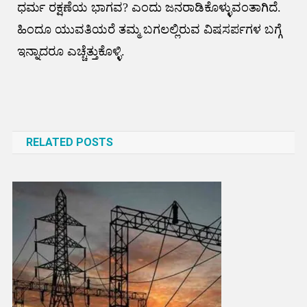
ಧರ್ಮ ರಕ್ಷಣೆಯ ಭಾಗವ? ಎಂದು ಜನರಾಡಿಕೊಳ್ಳುವಂತಾಗಿದೆ.
ಹಿಂದೂ ಯುವತಿಯರೆ ತಮ್ಮ ಬಗಲಲ್ಲಿರುವ ವಿಷಸರ್ಪಗಳ ಬಗ್ಗೆ
ಇನ್ನಾದರೂ ಎಚ್ಚೆತ್ತುಕೊಳ್ಳಿ.
Post
navigation
RELATED POSTS