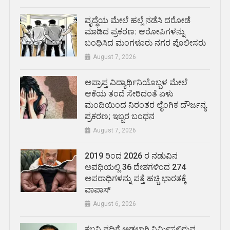
ವೃದ್ಧೆಯ ಮೇಲೆ ಹಲ್ಲೆ ನಡೆಸಿ ದರೋಡೆ
ಮಾಡಿದ ಪ್ರಕರಣ: ಆರೋಪಿಗಳನ್ನು
ಬಂಧಿಸಿದ ಮಂಗಳೂರು ನಗರ ಪೊಲೀಸರು
August 7, 2026
ಅಪ್ರಾಪ್ತ ವಿದ್ಯಾರ್ಥಿನಿಯೊಬ್ಬಳ ಮೇಲೆ
ಆಕೆಯ ತಂದೆ ಸೇರಿದಂತೆ ಏಳು
ಮಂದಿಯಿಂದ ನಿರಂತರ ಲೈಂಗಿಕ ದೌರ್ಜನ್ಯ
ಪ್ರಕರಣ; ಇಬ್ಬರ ಬಂಧನ
August 7, 2026
2019 ರಿಂದ 2026 ರ ನಡುವಿನ
ಅವಧಿಯಲ್ಲಿ 36 ದೇಶಗಳಿಂದ 274
ಅಪರಾಧಿಗಳನ್ನು ಪತ್ತೆ ಹಚ್ಚಿ ಭಾರತಕ್ಕೆ
ವಾಪಾಸ್
August 6, 2026
ಕಬನಿ ನದಿಗೆ ಅಡ್ಡಲಾಗಿ ನಿರ್ಮಿಸಲಿರುವ