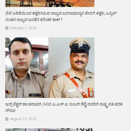
ಬೆಲೆ ಏರಿಕೆಯಿಂದ ತತ್ತರಿಸಿರುವ ರಾಜ್ಯದ ಜನಸಾಮಾನ್ಯರ ಜೇಬಿಗೆ ಕತ್ತರಿ; ಎಪ್ರಿಲ್
ನಂತರ ರಾಜ್ಯದ ಜನತೆಗೆ ಕರೆಂಟ್ ಶಾಕ್.!
February 7, 2026
ಇನ್ಸ್ ಪೆಕ್ಟರ್ ಶಾಂತರಾಮ್, ಸಿಸಿಬಿ ಎ.ಎಸ್.ಐ ಸುಜನ್ ಶೆಟ್ಟಿ ರವರಿಗೆ ರಾಷ್ಟ್ರಪತಿ ಪದಕ
ಗೌರವ
August 15, 2025