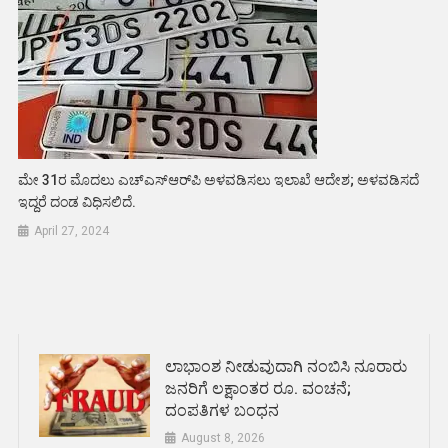
ಮೇ 31ರ ಮೊದಲು ಎಚ್‌ಎಸ್‌ಆರ್‌ಪಿ ಅಳವಡಿಸಲು ಇಲಾಖೆ ಆದೇಶ; ಅಳವಡಿಸದೆ
ಇದ್ದರೆ ದಂಡ ವಿಧಿಸಲಿದೆ.
April 27, 2024
ಲಾಭಾಂಶ ನೀಡುವುದಾಗಿ ನಂಬಿಸಿ ನೂರಾರು
ಜನರಿಗೆ ಲಕ್ಷಾಂತರ ರೂ. ವಂಚನೆ;
ದಂಪತಿಗಳ ಬಂಧನ
August 8, 2026