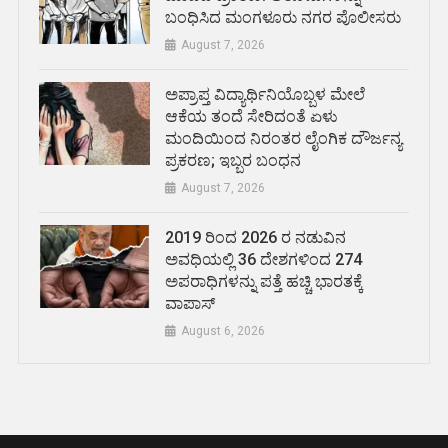
ಬಂಧಿಸಿದ ಮಂಗಳೂರು ನಗರ ಪೊಲೀಸರು
August 7, 2026
ಅಪ್ರಾಪ್ತ ವಿದ್ಯಾರ್ಥಿನಿಯೊಬ್ಬಳ ಮೇಲೆ
ಆಕೆಯ ತಂದೆ ಸೇರಿದಂತೆ ಏಳು
ಮಂದಿಯಿಂದ ನಿರಂತರ ಲೈಂಗಿಕ ದೌರ್ಜನ್ಯ
ಪ್ರಕರಣ; ಇಬ್ಬರ ಬಂಧನ
August 7, 2026
2019 ರಿಂದ 2026 ರ ನಡುವಿನ
ಅವಧಿಯಲ್ಲಿ 36 ದೇಶಗಳಿಂದ 274
ಅಪರಾಧಿಗಳನ್ನು ಪತ್ತೆ ಹಚ್ಚಿ ಭಾರತಕ್ಕೆ
ವಾಪಾಸ್
August 6, 2026