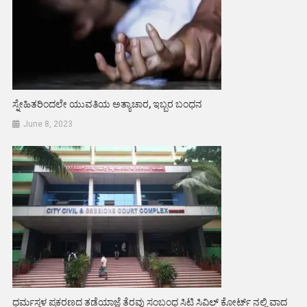
ಸ್ನೇಹಿತರಿಂದಲೇ ಯುವತಿಯ ಅತ್ಯಾಚಾರ, ಇಬ್ಬರ ಬಂಧನ
June 8, 2023
ಧರ್ಮಸ್ಥಳ ಪ್ರಕರಣದ ತಡೆಯಾಜ್ಞೆ ತೆರವು ಸಂಬಂಧ ಸಿಟಿ ಸಿವಿಲ್ ಕೋರ್ಟ್ ನಲ್ಲಿ ವಾದ