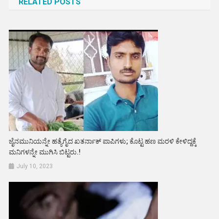
RELATED POSTS
ಜೈನಮುನಿಯನ್ನೇ ಹತ್ಯೆಗೈದ ಖತರ್ನಾಕ್ ಪಾಪಿಗಳು; ಕೊಟ್ಟ ಹಣ ಮರಳಿ ಕೇಳಿದ್ದಕ್ಕೆ
ಮನಿಗಳನ್ನೇ ಮುಗಿಸಿ ಬಿಟ್ಟರು.!
July 10, 2023