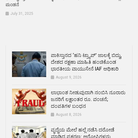
ಮಂಡನೆ
July 31, 2025
ಪಾಕಿಸ್ತಾನದ ‘ಹನಿ ಟ್ರ್ಯಾಪ್’ ಜಾಲಕ್ಕೆ ಬಿದ್ದು,
ದೇಶದ ರಕ್ಷಣಾ ಮಾಹಿತಿ ಹಂಚಿಕೊಂಡ
ಭಾರತೀಯ ವಾಯುಸೇನೆ IAF ಅಧಿಕಾರಿ
August 9, 2026
ಲಾಭಾಂಶ ನೀಡುವುದಾಗಿ ನಂಬಿಸಿ ನೂರಾರು
ಜನರಿಗೆ ಲಕ್ಷಾಂತರ ರೂ. ವಂಚನೆ;
ದಂಪತಿಗಳ ಬಂಧನ
August 8, 2026
ವೃದ್ಧೆಯ ಮೇಲೆ ಹಲ್ಲೆ ನಡೆಸಿ ದರೋಡೆ
ಮಾಡಿದ ಪ್ರಕರಣ: ಆರೋಪಿಗಳನ್ನು