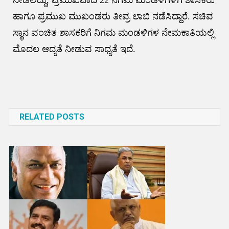
ನೀಡಲಿದ್ದು, ಪ್ರಮುಖವಾದ 22 ನಿಗಮ ಮಂಡಳಿಗಳಿಗೆ ಶಾಸಕರು
ಹಾಗೂ ಪ್ರಮುಖ ಮುಖಂಡರು ತೀವ್ರ ಲಾಬಿ ನಡೆಸಿದ್ದಾರೆ. ಸಚಿವ
ಸ್ಥಾನ ವಂಚಿತ ಶಾಸಕರಿಗೆ ನಿಗಮ ಮಂಡಳಿಗಳ ನೇಮಕಾತಿಯಲ್ಲಿ
ಮೊದಲ ಆದ್ಯತೆ ನೀಡುವ ಸಾಧ್ಯತೆ ಇದೆ.
Post
navigation
RELATED POSTS