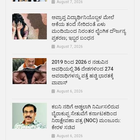
August 7, 2026
ಅಪ್ರಾಪ್ತ ವಿದ್ಯಾರ್ಥಿನಿಯೊಬ್ಬಳ ಮೇಲೆ
ಆಕೆಯ ತಂದೆ ಸೇರಿದಂತೆ ಏಳು
ಮಂದಿಯಿಂದ ನಿರಂತರ ಲೈಂಗಿಕ ದೌರ್ಜನ್ಯ
ಪ್ರಕರಣ; ಇಬ್ಬರ ಬಂಧನ
August 7, 2026
2019 ರಿಂದ 2026 ರ ನಡುವಿನ
ಅವಧಿಯಲ್ಲಿ 36 ದೇಶಗಳಿಂದ 274
ಅಪರಾಧಿಗಳನ್ನು ಪತ್ತೆ ಹಚ್ಚಿ ಭಾರತಕ್ಕೆ
ವಾಪಾಸ್
August 6, 2026
ಕಬನಿ ನದಿಗೆ ಅಡ್ಡಲಾಗಿ ನಿರ್ಮಿಸಲಿರುವ
ಬೈರಾಕುಪ್ಪ ಸೇತುವೆಗೆ ಕರ್ನಾಟಕದಿಂದ
ನಿರಾಕ್ಷೇಪಣಾ ಪತ್ರ (NOC) ಮಂಜೂರು:
ಕೇರಳ ಸಚಿವ
August 6, 2026