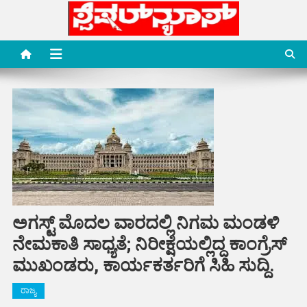
Skip
to
content
Special News Media
Special News Media
ಅಗಸ್ಟ್ ಮೊದಲ ವಾರದಲ್ಲಿ ನಿಗಮ ಮಂಡಳಿ
ನೇಮಕಾತಿ ಸಾಧ್ಯತೆ; ನಿರೀಕ್ಷೆಯಲ್ಲಿದ್ದ ಕಾಂಗ್ರೆಸ್
ಮುಖಂಡರು, ಕಾರ್ಯಕರ್ತರಿಗೆ ಸಿಹಿ ಸುದ್ದಿ.
ರಾಜ್ಯ