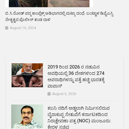
ಬಿ.ಸಿ.ರೋಡ್ ಪದ್ಮ ಕಾಂಪ್ಲೆಕ್ಸ್ ಅಡಿಭಾಗದಲ್ಲಿ ಮಟ್ಕಾ ದಂಧೆ. ಬಂಟ್ವಾಳ ಡಿವೈಎಸ್ಪಿ
ನೇತೃತ್ವದ ಪೊಲೀಸ್ ತಂಡ ದಾಳಿ
August 16, 2024
2019 ರಿಂದ 2026 ರ ನಡುವಿನ
ಅವಧಿಯಲ್ಲಿ 36 ದೇಶಗಳಿಂದ 274
ಅಪರಾಧಿಗಳನ್ನು ಪತ್ತೆ ಹಚ್ಚಿ ಭಾರತಕ್ಕೆ
ವಾಪಾಸ್
August 6, 2026
ಕಬನಿ ನದಿಗೆ ಅಡ್ಡಲಾಗಿ ನಿರ್ಮಿಸಲಿರುವ
ಬೈರಾಕುಪ್ಪ ಸೇತುವೆಗೆ ಕರ್ನಾಟಕದಿಂದ
ನಿರಾಕ್ಷೇಪಣಾ ಪತ್ರ (NOC) ಮಂಜೂರು:
ಕೇರಳ ಸಚಿವ