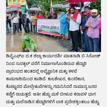
ಡಿವೈಎಫ್ಐ ದ.ಕ ಜಿಲ್ಲಾ ಕಾರ್ಯದರ್ಶಿ ಮಾತನಾಡಿ ಬಿ.ಸಿರೋಡ್
ನಿಂದ ಸುರತ್ಕಲ್ ವರೆಗೆ ನಿರ್ಮಾಣಗೊಂಡಿರುವ ಹೆದ್ದಾರಿ
ಪ್ರಾರಂಭದ ಹಂತದಲ್ಲೆ ಅವೈಜ್ಞಾನಿಕ ಮತ್ತು ಕಳಪೆ
ಕಾಮಗಾರಿಯಿಂದ ಕೂಡಿದೆ. ಕುಲಶೇಖರ, ಕುಂಟಿಕಾನ,
ಕೊಟ್ಟಾರದ ಮೇಲ್ಸೇತುವೆಗಳನ್ನು ಗಮನಿಸಿದರೆ ಸಾಮಾನ್ಯ ಜನರ
ಕಣ್ಣಿಗೆ ರಾಚುತ್ತದೆ. ಅತೀ ಹೆಚ್ಚು ಮಳೆ ಬೀಳುವ ಕರಾವಳಿ ಭಾಗ
ಮತ್ತು ಮಲೆನಾಡಿನ ಹೆದ್ದಾರಿಗಳಿಗೆ ಬಾಕಿ ಪ್ರದೇಶಕ್ಕಿಂತಲೂ ಹೆಚ್ವು