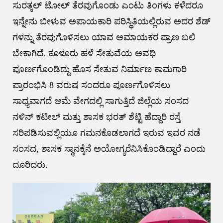
ಸುರತ್ಕಲ್ ಟೋಲ್ ತೆರವುಗೊಂಡು ಎಂಟು ತಿಂಗಳು ಕಳೆದರೂ
ಇನ್ನೇನು ಬೀಳುವ ಅಪಾಯಕಾರಿ ಪರಿಸ್ಥಿತಿಯಲ್ಲಿರುವ ಅದರ ಶೆಡ್
ಗಳನ್ನು ತೆರವುಗೊಳಿಸಲು ಯಾವ ಅಮಾಯಕರ ಪ್ರಾಣ ಬಲಿ
ಬೇಕಾಗಿದೆ. ಕೂಳೂರು ಹಳೆ ಸೇತುವೆಯ ಅವಧಿ
ಪೂರ್ಣಗೊಂಡಿದ್ದು ಹೊಸ ಸೇತುವ ನಿರ್ಮಾಣ ಕಾಮಗಾರಿ
ಪ್ರಾರಂಭಿಸಿ 8 ವರುಷ ಸಂದರೂ ಪೂರ್ಣಗೊಳಿಸಲು
ಸಾಧ್ಯವಾಗದೆ ಆಮೆ ವೇಗದಲ್ಲಿ ಸಾಗುತ್ತಿದೆ ಜಿಲ್ಲೆಯ ಸಂಸದ
ನಳಿನ್ ಕಟೀಲ್ ಮತ್ತು ಶಾಸಕ ಭರತ್ ಶೆಟ್ಟಿ ಹೆದ್ದಾರಿ ರಸ್ತೆ
ಸರಿಪಡಿಸುವಲ್ಲಿಯೂ‌ ಗಮನಕೊಡಲಾಗದೆ ಇರುವ ಇವರ ನಡೆ
ಸಂಸದ, ಶಾಸಕ ಸ್ಥಾನಕ್ಕೆನೆ ಅಯೋಗ್ಯರೆನಿಸಿಕೊಂಡಿದ್ದಾರೆ ಎಂದು
ದೂರಿದರು.