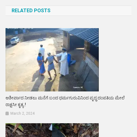
navigation
RELATED POSTS
ಆಶೀರ್ವಾದ ನೀಡಲು ಮನೆಗೆ ಬಂದ ಧರ್ಮಗುರುವಿನಿಂದ ವೃದ್ಧ ದಂಪತಿಯ ಮೇಲೆ
ರಾಕ್ಷಸೀ ಕೃತ್ಯ.!
March 2, 2024