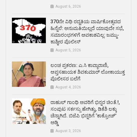
August 6, 2026
370ನೇ ವಿಧಿ ರದ್ದತಿಯ ವಾರ್ಷಿಕೋತ್ಸವದ
ಹಿನ್ನೆಲೆ: ಅನುಮತಿಯಿಲ್ಲದೆ ಯಾವುದೇ ಸಭೆ,
ಸಮಾರಂಭಗಳಿಗೆ ಅವಕಾಶವಿಲ್ಲ: ಜಮ್ಮು-
ಕಾಶ್ಮೀರ ಪೊಲೀಸ್
August 5, 2026
ಲಂಚ ಪ್ರಕರಣ: ಎ.ಸಿ ಕಾವ್ಯಾರಾಣಿ,
ಆಪ್ತಸಹಾಯಕ ಶಿವಕುಮಾರ್‌ ಲೋಕಾಯುಕ್ತ
ಪೊಲೀಸರ ಬಲೆಗೆ
August 4, 2026
ರಾಹುಲ್ ಗಾಂಧಿ ಅವರಿಗೆ ಭಿನ್ನರ ಚಿಂತೆ.!,
ಸಂಪುಟ ಸರ್ಕಸ್ಸು ಹೇಗಿತ್ತು, ಡಿಕೆಶಿ ಲಕ್ಕು
ಚೆನ್ನಾಗಿದೆ. ಬಿಜೆಪಿ ಭಿನ್ನರಿಗೆ ‘ಕಾಕ್ರೋಚ್’
ಅಡ್ಡಿ
August 3, 2026