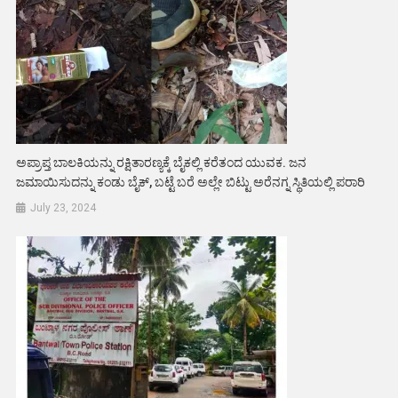
ಅಪ್ರಾಪ್ತ ಬಾಲಕಿಯನ್ನು ರಕ್ಷಿತಾರಣ್ಯಕ್ಕೆ ಬೈಕಲ್ಲಿ ಕರೆತಂದ ಯುವಕ. ಜನ
ಜಮಾಯಿಸುದನ್ನು ಕಂಡು ಬೈಕ್, ಬಟ್ಟೆ ಬರೆ ಅಲ್ಲೇ ಬಿಟ್ಟು ಅರೆನಗ್ನ ಸ್ಥಿತಿಯಲ್ಲಿ ಪರಾರಿ
July 23, 2024