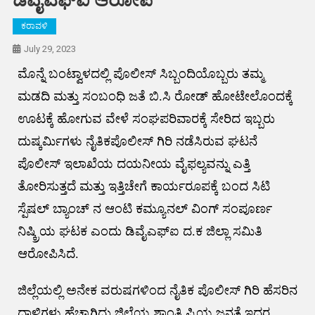
ಡಿವೈಎಫ್ಐ ಆರೋಪ
ಕರಾವಳಿ
July 29, 2023
ಮೊನ್ನೆ ಬಂಟ್ವಾಳದಲ್ಲಿ ಪೊಲೀಸ್ ಸಿಬ್ಬಂದಿಯೊಬ್ಬರು ತಮ್ಮ
ಮಡದಿ ಮತ್ತು ಸಂಬಂಧಿ ಜತೆ ಬಿ.ಸಿ ರೋಡ್ ಹೋಟೇಲೊಂದಕ್ಕೆ
ಊಟಕ್ಕೆ ಹೋಗುವ ವೇಳೆ ಸಂಘಪರಿವಾರಕ್ಕೆ ಸೇರಿದ ಇಬ್ಬರು
ದುಷ್ಕರ್ಮಿಗಳು ನೈತಿಕಪೊಲೀಸ್ ಗಿರಿ ನಡೆಸಿರುವ ಘಟನೆ
ಪೊಲೀಸ್ ಇಲಾಖೆಯ ದಯನೀಯ ವೈಫಲ್ಯವನ್ನು ಎತ್ತಿ
ತೋರಿಸುತ್ತದೆ ಮತ್ತು ಇತ್ತಿಚೇಗೆ ಕಾರ್ಯರೂಪಕ್ಕೆ ಬಂದ ಸಿಟಿ
ಸ್ಪೆಷಲ್ ಬ್ಯಾಂಚ್ ನ ಆಂಟಿ ಕಮ್ಯೂನಲ್ ವಿಂಗ್ ಸಂಪೂರ್ಣ
ನಿಷ್ಕ್ರಿಯ ಘಟಕ ಎಂದು ಡಿವೈಎಫ್ಐ ದ.ಕ ಜಿಲ್ಲಾ ಸಮಿತಿ
ಆರೋಪಿಸಿದೆ.
ಜಿಲ್ಲೆಯಲ್ಲಿ ಅನೇಕ ವರುಷಗಳಿಂದ ನೈತಿಕ ಪೊಲೀಸ್ ಗಿರಿ ಹೆಸರಿನ
ದಾಳಿಗಳು ಹೆಚ್ಚಾಗಿದ್ದು ಜಿಲ್ಲೆಯ ಶಾಂತಿ ಪ್ರಿಯ ಜನತೆ ಇದರ