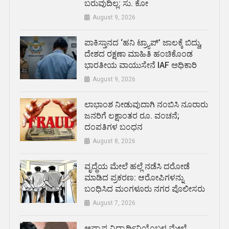
ಬರುವುದಿಲ್ಲ: ಸು. ಕೋ
August 9, 2026
ಪಾಕಿಸ್ತಾನದ ‘ಹನಿ ಟ್ರ್ಯಾಪ್’ ಜಾಲಕ್ಕೆ ಬಿದ್ದು,
ದೇಶದ ರಕ್ಷಣಾ ಮಾಹಿತಿ ಹಂಚಿಕೊಂಡ
ಭಾರತೀಯ ವಾಯುಸೇನೆ IAF ಅಧಿಕಾರಿ
August 9, 2026
ಲಾಭಾಂಶ ನೀಡುವುದಾಗಿ ನಂಬಿಸಿ ನೂರಾರು
ಜನರಿಗೆ ಲಕ್ಷಾಂತರ ರೂ. ವಂಚನೆ;
ದಂಪತಿಗಳ ಬಂಧನ
August 8, 2026
ವೃದ್ಧೆಯ ಮೇಲೆ ಹಲ್ಲೆ ನಡೆಸಿ ದರೋಡೆ
ಮಾಡಿದ ಪ್ರಕರಣ: ಆರೋಪಿಗಳನ್ನು
ಬಂಧಿಸಿದ ಮಂಗಳೂರು ನಗರ ಪೊಲೀಸರು
August 7, 2026
ಅಪ್ರಾಪ್ತ ವಿದ್ಯಾರ್ಥಿನಿಯೊಬ್ಬಳ ಮೇಲೆ