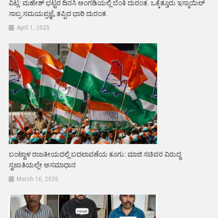
ವಿಟ್ಲ: ಮಹೇಶ್ ಭಟ್ಟರ ದಿನಸಿ ಅಂಗಡಿಯಲ್ಲಿ ಬೆಂಕಿ ದುರಂತ. ಒಕ್ಕೆತ್ತೂರು ಇಸ್ಮಾಯಿಲ್
ಸಾಬ್ರ ಸಮಯಪ್ರಜ್ಞೆ, ತಪ್ಪಿದ ಭಾರಿ ದುರಂತ.
April 1, 2025
ಬಂಟ್ವಾಳ ರಾಜಕೀಯದಲ್ಲಿ ಬದಲಾವಣೆಯ ಕೂಗು: ಮಾಜಿ ಸಚಿವರ ವಿರುದ್ಧ
ಸ್ವಜಾತಿಯಲ್ಲೇ ಅಸಮಾಧಾನ
March 16, 2026