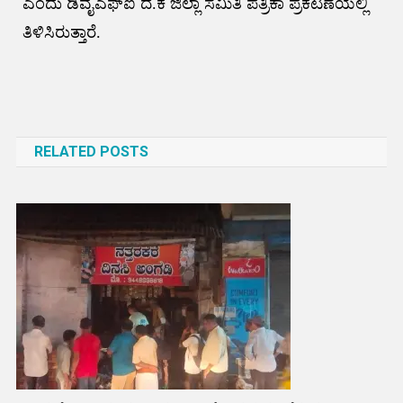
ಎಂದು ಡಿವೈಎಫ್ಐ ದ.ಕ ಜಿಲ್ಲಾ ಸಮಿತಿ ಪತ್ರಿಕಾ ಪ್ರಕಟಣೆಯಲ್ಲಿ
ತಿಳಿಸಿರುತ್ತಾರೆ.
Post
navigation
RELATED POSTS