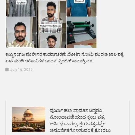
ಉಪ್ಪಿನಂಗಡಿ ಪೊಲೀಸರ ಕಾರ್ಯಾಚರಣೆ: ಖೋಟಾ ನೋಟು ಮುದ್ರಣ ಜಾಲ ಪತ್ತೆ.
ಏಳು ಮಂದಿ ಆರೋಪಿಗಳ ಬಂಧನ; ಪ್ರಿಂಟಿಗ್ ಸಾಮಾಗ್ರಿ ವಶ
July 16, 2026
ಪೂರ್ಣ ಹಣ ಪಾವತಿಸದಿದ್ದರೂ
ನೋಂದಾವಣಿಯಾದ ಕ್ರಯ ಪತ್ರ
ಅಸಿಂಧುವಾಗಲ್ಲ, ಕ್ರಯಪತ್ರವನ್ನೇ
ಅನೂರ್ಜಿತಗೊಳಿಸುವಂತೆ ಕೋರಲು