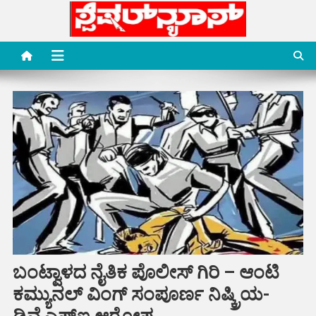
Skip
to
content
Special News Media
Special News Media
ಬಂಟ್ವಾಳದ ನೈತಿಕ ಪೊಲೀಸ್ ಗಿರಿ – ಆಂಟಿ
ಕಮ್ಯುನಲ್ ವಿಂಗ್ ಸಂಪೂರ್ಣ ನಿಷ್ಕ್ರಿಯ-