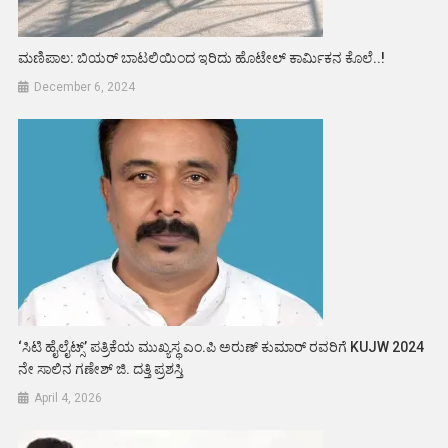
ಮಣಿಪಾಲ: ಬಿಯರ್ ಬಾಟಲಿಯಿಂದ ಇರಿದು ಹೊಟೇಲ್ ಕಾರ್ಮಿಕನ ಕೊಲೆ..!
December 6, 2024
‘ಸಿಟಿ ಹೈಲೈಟ್ಸ್’ ಪತ್ರಿಕೆಯ ಮುಖ್ಯಸ್ಥ ಎಂ.ಪಿ ಅರುಣ್ ಕುಮಾರ್ ರವರಿಗೆ KUJW 2024
ನೇ ಸಾಲಿನ ಗಣೇಶ್ ಜಿ. ದತ್ತಿ ಪ್ರಶಸ್ತಿ
April 4, 2026