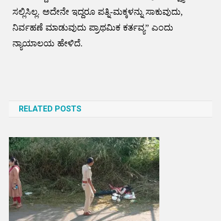
ಸಲ್ಲಿಸಿಲ್ಲ. ಅದೇನೇ ಇದ್ದರೂ ಪತ್ನಿ-ಮಕ್ಕಳನ್ನು ಸಾಕುವುದು,
ನಿರ್ವಹಣೆ ಮಾಡುವುದು ಪ್ರಾಥಮಿಕ ಕರ್ತವ್ಯ” ಎಂದು
ನ್ಯಾಯಾಲಯ ಹೇಳಿದೆ.
Post
navigation
RELATED POSTS