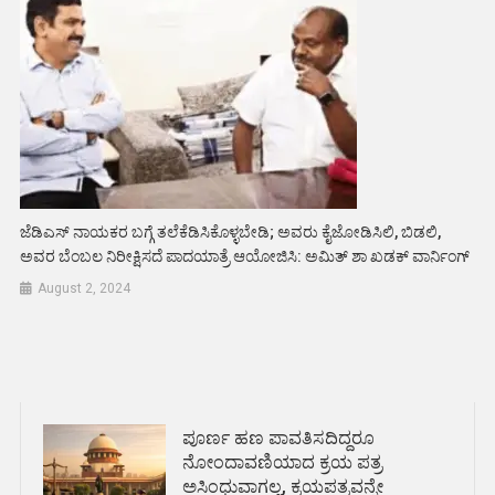
ಜೆಡಿಎಸ್ ನಾಯಕರ ಬಗ್ಗೆ ತಲೆಕೆಡಿಸಿಕೊಳ್ಳಬೇಡಿ; ಅವರು ಕೈಜೋಡಿಸಿಲಿ, ಬಿಡಲಿ,
ಅವರ ಬೆಂಬಲ ನಿರೀಕ್ಷಿಸದೆ ಪಾದಯಾತ್ರೆ ಆಯೋಜಿಸಿ: ಅಮಿತ್ ಶಾ ಖಡಕ್ ವಾರ್ನಿಂಗ್
August 2, 2024
ಪೂರ್ಣ ಹಣ ಪಾವತಿಸದಿದ್ದರೂ
ನೋಂದಾವಣಿಯಾದ ಕ್ರಯ ಪತ್ರ
ಅಸಿಂಧುವಾಗಲ್ಲ, ಕ್ರಯಪತ್ರವನ್ನೇ