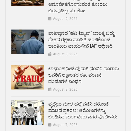
ಅನೂರ್ಜಿತಗೊಳಿಸುವಂತೆ ಕೋರಲು
ಬರುವುದಿಲ್ಲ: ಸು. ಕೋ
August 9, 2026
ಪಾಕಿಸ್ತಾನದ ‘ಹನಿ ಟ್ರ್ಯಾಪ್’ ಜಾಲಕ್ಕೆ ಬಿದ್ದು,
ದೇಶದ ರಕ್ಷಣಾ ಮಾಹಿತಿ ಹಂಚಿಕೊಂಡ
ಭಾರತೀಯ ವಾಯುಸೇನೆ IAF ಅಧಿಕಾರಿ
August 9, 2026
ಲಾಭಾಂಶ ನೀಡುವುದಾಗಿ ನಂಬಿಸಿ ನೂರಾರು
ಜನರಿಗೆ ಲಕ್ಷಾಂತರ ರೂ. ವಂಚನೆ;
ದಂಪತಿಗಳ ಬಂಧನ
August 8, 2026
ವೃದ್ಧೆಯ ಮೇಲೆ ಹಲ್ಲೆ ನಡೆಸಿ ದರೋಡೆ
ಮಾಡಿದ ಪ್ರಕರಣ: ಆರೋಪಿಗಳನ್ನು
ಬಂಧಿಸಿದ ಮಂಗಳೂರು ನಗರ ಪೊಲೀಸರು
August 7, 2026