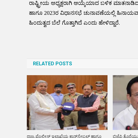
ರಾಷ್ಟ್ರೀಯ ಅಧ್ಯಕ್ಷರಾಗಿ ಆಯ್ಕೆಯಾದ ಬಳಿಕ ಮಾತನಾಡಿದ ಸಿ
ಹಾಗೂ 2023ರ ವಿಧಾನಸಭೆ ಚುನಾವಣೆಯಲ್ಲಿ ಹಿನಾಯವಾಗ
ಹಿಂದುತ್ವದ ಬೆಲೆ ಗೊತ್ತಾಗಿದೆ ಎಂದು ಹೇಳಿದ್ದಾರೆ.
Post
navigation
RELATED POSTS
ರಾಜ್ಯ ಪೊಲೀಸ್ ಇಲಾಖೆಯ ಕಾನ್‌ಸ್ಟೇಬಲ್ ಹಾಗೂ
ಬಿಜೆಪಿ ತೊರೆಯು