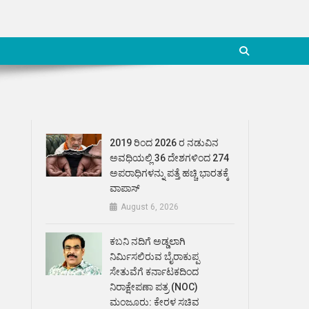
2019 ರಿಂದ 2026 ರ ನಡುವಿನ
ಅವಧಿಯಲ್ಲಿ 36 ದೇಶಗಳಿಂದ 274
ಅಪರಾಧಿಗಳನ್ನು ಪತ್ತೆ ಹಚ್ಚಿ ಭಾರತಕ್ಕೆ
ವಾಪಾಸ್
August 6, 2026
ಕಬನಿ ನದಿಗೆ ಅಡ್ಡಲಾಗಿ
ನಿರ್ಮಿಸಲಿರುವ ಬೈರಾಕುಪ್ಪ
ಸೇತುವೆಗೆ ಕರ್ನಾಟಕದಿಂದ
ನಿರಾಕ್ಷೇಪಣಾ ಪತ್ರ (NOC)
ಮಂಜೂರು: ಕೇರಳ ಸಚಿವ