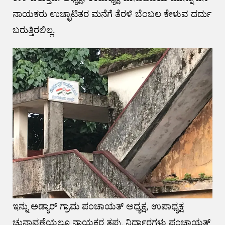
ನಾಯಕರು ಉಚ್ಛಾಟಿತರ ಮನೆಗೆ ತೆರಳಿ ಬೆಂಬಲ ಕೇಳುವ ದರ್ದು
ಬರುತ್ತಿರಲಿಲ್ಲ.
ಇನ್ನು ಅಡ್ಯಾರ್ ಗ್ರಾಮ ಪಂಚಾಯತ್ ಅಧ್ಯಕ್ಷ, ಉಪಾಧ್ಯಕ್ಷ
ಚುನಾವಣೆಯಲ್ಲೂ ನಾಯಕರ ತಪ್ಪು ನಿರ್ಧಾರಗಳು ಪಂಚಾಯತ್