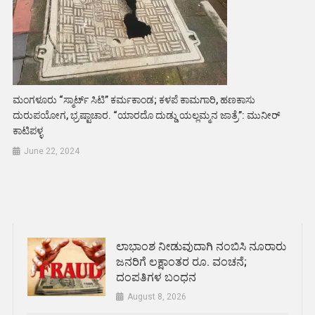
ಮಂಗಳೂರು “ಸ್ಮಾರ್ಟ್ ಸಿಟಿ” ಕರ್ಮಕಾಂಡ; ಕಳಪೆ ಕಾಮಗಾರಿ, ಹಣಕಾಸು
ದುರುಪಯೋಗ, ಭ್ರಷ್ಟಾಚಾರ. “ಯಾರದೊ ದುಡ್ಡು ಯಲ್ಲಮ್ಮನ ಜಾತ್ರೆ”: ಮುನೀರ್
ಕಾಟಿಪಳ್ಳ
June 22, 2024
ಲಾಭಾಂಶ ನೀಡುವುದಾಗಿ ನಂಬಿಸಿ ನೂರಾರು
ಜನರಿಗೆ ಲಕ್ಷಾಂತರ ರೂ. ವಂಚನೆ;
ದಂಪತಿಗಳ ಬಂಧನ
August 8, 2026