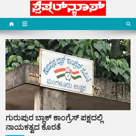
Skip
to
content
Special News Media
Special News Media
ಗುರುಪುರ ಬ್ಲಾಕ್ ಕಾಂಗ್ರೆಸ್ ಪಕ್ಷದಲ್ಲಿ
ನಾಯಕತ್ವದ ಕೊರತೆ