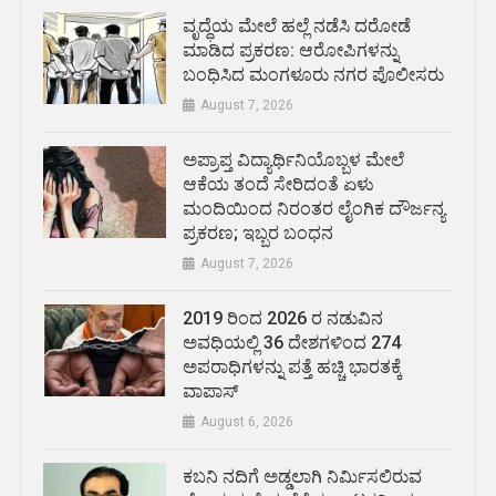
ವೃದ್ಧೆಯ ಮೇಲೆ ಹಲ್ಲೆ ನಡೆಸಿ ದರೋಡೆ
ಮಾಡಿದ ಪ್ರಕರಣ: ಆರೋಪಿಗಳನ್ನು
ಬಂಧಿಸಿದ ಮಂಗಳೂರು ನಗರ ಪೊಲೀಸರು
August 7, 2026
ಅಪ್ರಾಪ್ತ ವಿದ್ಯಾರ್ಥಿನಿಯೊಬ್ಬಳ ಮೇಲೆ
ಆಕೆಯ ತಂದೆ ಸೇರಿದಂತೆ ಏಳು
ಮಂದಿಯಿಂದ ನಿರಂತರ ಲೈಂಗಿಕ ದೌರ್ಜನ್ಯ
ಪ್ರಕರಣ; ಇಬ್ಬರ ಬಂಧನ
August 7, 2026
2019 ರಿಂದ 2026 ರ ನಡುವಿನ
ಅವಧಿಯಲ್ಲಿ 36 ದೇಶಗಳಿಂದ 274
ಅಪರಾಧಿಗಳನ್ನು ಪತ್ತೆ ಹಚ್ಚಿ ಭಾರತಕ್ಕೆ
ವಾಪಾಸ್
August 6, 2026
ಕಬನಿ ನದಿಗೆ ಅಡ್ಡಲಾಗಿ ನಿರ್ಮಿಸಲಿರುವ