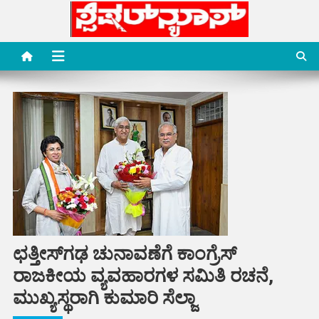
Skip
to
content
Special News Media
Special News Media
ಛತ್ತೀಸ್‌ಗಢ ಚುನಾವಣೆಗೆ ಕಾಂಗ್ರೆಸ್
ರಾಜಕೀಯ ವ್ಯವಹಾರಗಳ ಸಮಿತಿ ರಚನೆ,
ಮುಖ್ಯಸ್ಥರಾಗಿ ಕುಮಾರಿ ಸೆಲ್ಜಾ