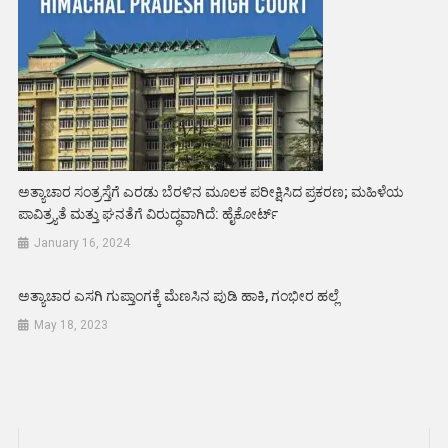
ಅತ್ಯಾಚಾರ ಸಂತ್ರಸ್ತೆಗೆ ಎರಡು ಬೆರಳಿನ ಮೂಲಕ ಪರೀಕ್ಷಿಸಿದ ಪ್ರಕರಣ; ಮಹಿಳೆಯ
ಪಾವಿತ್ರ್ಯತೆ ಮತ್ತು ಘನತೆಗೆ ವಿರುದ್ಧವಾಗಿದೆ: ಹೈಕೋರ್ಟ್
January 16, 2024
ಅತ್ಯಾಚಾರ ಎಸಗಿ ಗುಪ್ತಾಂಗಕ್ಕೆ ಮೆಣಸಿನ ಪುಡಿ ಹಾಕಿ, ಗಂಭೀರ ಹಲ್ಲೆ
May 18, 2023