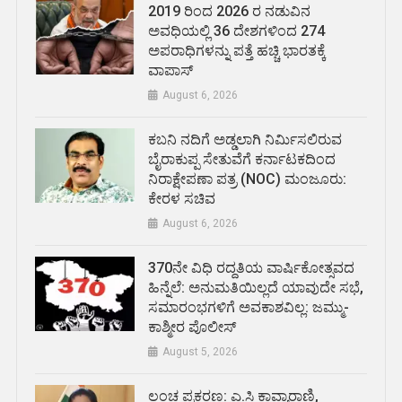
2019 ರಿಂದ 2026 ರ ನಡುವಿನ
ಅವಧಿಯಲ್ಲಿ 36 ದೇಶಗಳಿಂದ 274
ಅಪರಾಧಿಗಳನ್ನು ಪತ್ತೆ ಹಚ್ಚಿ ಭಾರತಕ್ಕೆ
ವಾಪಾಸ್
August 6, 2026
ಕಬನಿ ನದಿಗೆ ಅಡ್ಡಲಾಗಿ ನಿರ್ಮಿಸಲಿರುವ
ಬೈರಾಕುಪ್ಪ ಸೇತುವೆಗೆ ಕರ್ನಾಟಕದಿಂದ
ನಿರಾಕ್ಷೇಪಣಾ ಪತ್ರ (NOC) ಮಂಜೂರು:
ಕೇರಳ ಸಚಿವ
August 6, 2026
370ನೇ ವಿಧಿ ರದ್ದತಿಯ ವಾರ್ಷಿಕೋತ್ಸವದ
ಹಿನ್ನೆಲೆ: ಅನುಮತಿಯಿಲ್ಲದೆ ಯಾವುದೇ ಸಭೆ,
ಸಮಾರಂಭಗಳಿಗೆ ಅವಕಾಶವಿಲ್ಲ: ಜಮ್ಮು-
ಕಾಶ್ಮೀರ ಪೊಲೀಸ್
August 5, 2026
ಲಂಚ ಪ್ರಕರಣ: ಎ.ಸಿ ಕಾವ್ಯಾರಾಣಿ,