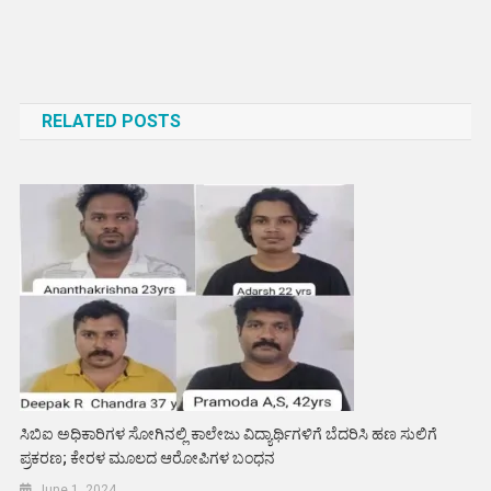
Post
navigation
RELATED POSTS
ಸಿಬಿಐ ಅಧಿಕಾರಿಗಳ ಸೋಗಿನಲ್ಲಿ ಕಾಲೇಜು ವಿದ್ಯಾರ್ಥಿಗಳಿಗೆ ಬೆದರಿಸಿ ಹಣ ಸುಲಿಗೆ
ಪ್ರಕರಣ; ಕೇರಳ ಮೂಲದ ಆರೋಪಿಗಳ ಬಂಧನ
June 1, 2024