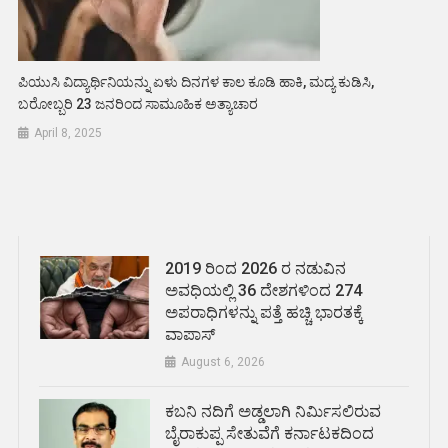
ಪಿಯುಸಿ ವಿದ್ಯಾರ್ಥಿನಿಯನ್ನು ಏಳು ದಿನಗಳ ಕಾಲ ಕೂಡಿ ಹಾಕಿ, ಮದ್ಯ ಕುಡಿಸಿ,
ಬರೋಬ್ಬರಿ 23 ಜನರಿಂದ ಸಾಮೂಹಿಕ ಅತ್ಯಾಚಾರ
April 8, 2025
2019 ರಿಂದ 2026 ರ ನಡುವಿನ
ಅವಧಿಯಲ್ಲಿ 36 ದೇಶಗಳಿಂದ 274
ಅಪರಾಧಿಗಳನ್ನು ಪತ್ತೆ ಹಚ್ಚಿ ಭಾರತಕ್ಕೆ
ವಾಪಾಸ್
August 6, 2026
ಕಬನಿ ನದಿಗೆ ಅಡ್ಡಲಾಗಿ ನಿರ್ಮಿಸಲಿರುವ
ಬೈರಾಕುಪ್ಪ ಸೇತುವೆಗೆ ಕರ್ನಾಟಕದಿಂದ