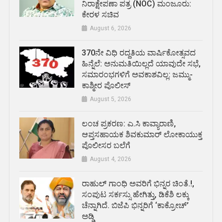
ನಿರಾಕ್ಷೇಪಣಾ ಪತ್ರ (NOC) ಮಂಜೂರು:
ಕೇರಳ ಸಚಿವ
August 6, 2026
370ನೇ ವಿಧಿ ರದ್ದತಿಯ ವಾರ್ಷಿಕೋತ್ಸವದ
ಹಿನ್ನೆಲೆ: ಅನುಮತಿಯಿಲ್ಲದೆ ಯಾವುದೇ ಸಭೆ,
ಸಮಾರಂಭಗಳಿಗೆ ಅವಕಾಶವಿಲ್ಲ: ಜಮ್ಮು-
ಕಾಶ್ಮೀರ ಪೊಲೀಸ್
August 5, 2026
ಲಂಚ ಪ್ರಕರಣ: ಎ.ಸಿ ಕಾವ್ಯಾರಾಣಿ,
ಆಪ್ತಸಹಾಯಕ ಶಿವಕುಮಾರ್‌ ಲೋಕಾಯುಕ್ತ
ಪೊಲೀಸರ ಬಲೆಗೆ
August 4, 2026
ರಾಹುಲ್ ಗಾಂಧಿ ಅವರಿಗೆ ಭಿನ್ನರ ಚಿಂತೆ.!,
ಸಂಪುಟ ಸರ್ಕಸ್ಸು ಹೇಗಿತ್ತು, ಡಿಕೆಶಿ ಲಕ್ಕು
ಚೆನ್ನಾಗಿದೆ. ಬಿಜೆಪಿ ಭಿನ್ನರಿಗೆ ‘ಕಾಕ್ರೋಚ್’
ಅಡ್ಡಿ