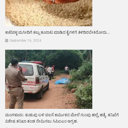
ಕಾಟಿಪಳ್ಳ ಮಸೀದಿಗೆ ಕಲ್ಲು ತೂರಾಟ ಮಾಡಿದ ಕೈಗಳಿಗೆ ತಿಳಿದಿರಬೇಕಿರೋದು…
September 16, 2024
ಮಂಗಳೂರು: ಕುಡುಪು ಬಳಿ ವಲಸೆ ಕಾರ್ಮಿಕನ ಮೇಲೆ ಗುಂಪು ಹಲ್ಲೆ, ಹತ್ಯೆ. ತನಿಖೆಗೆ
ವಿಶೇಷ ತನಿಖಾ ತಂಡ ನೇಮಿಸಲು ಸಿಪಿಐಎಂ ಆಗ್ರಹ.