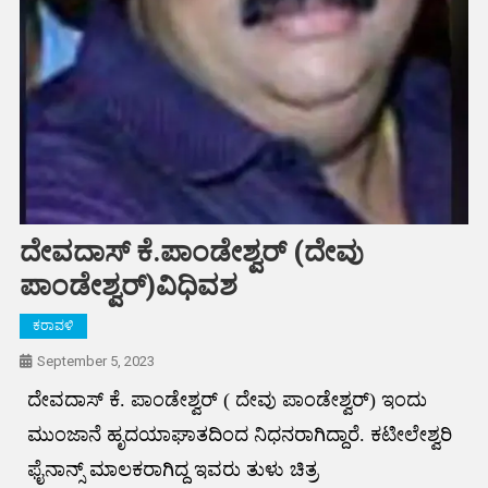
ದೇವದಾಸ್ ಕೆ.ಪಾಂಡೇಶ್ವರ್ (ದೇವು
ಪಾಂಡೇಶ್ವರ್)ವಿಧಿವಶ
ಕರಾವಳಿ
September 5, 2023
ದೇವದಾಸ್ ಕೆ. ಪಾಂಡೇಶ್ವರ್ ( ದೇವು ಪಾಂಡೇಶ್ವರ್) ಇಂದು
ಮುಂಜಾನೆ ಹೃದಯಾಘಾತದಿಂದ ನಿಧನರಾಗಿದ್ದಾರೆ. ಕಟೀಲೇಶ್ವರಿ
ಫೈನಾನ್ಸ್ ಮಾಲಕರಾಗಿದ್ದ ಇವರು ತುಳು ಚಿತ್ರ