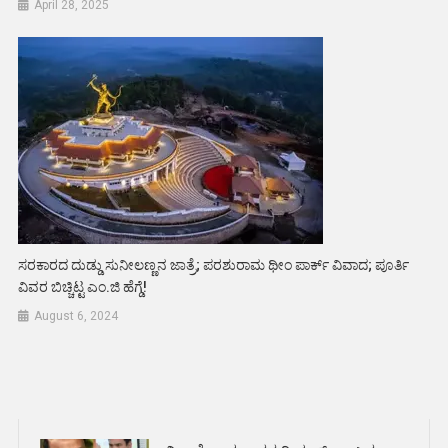
April 28, 2025
ಸರಕಾರದ ದುಡ್ಡು ಸುನೀಲಣ್ಣನ ಜಾತ್ರೆ; ಪರಶುರಾಮ ಥೀಂ ಪಾರ್ಕ್ ವಿವಾದ; ಪೂರ್ತಿ
ವಿವರ ಬಿಚ್ಚಿಟ್ಟ ಎಂ.ಜಿ ಹೆಗ್ಡೆ!
August 6, 2024