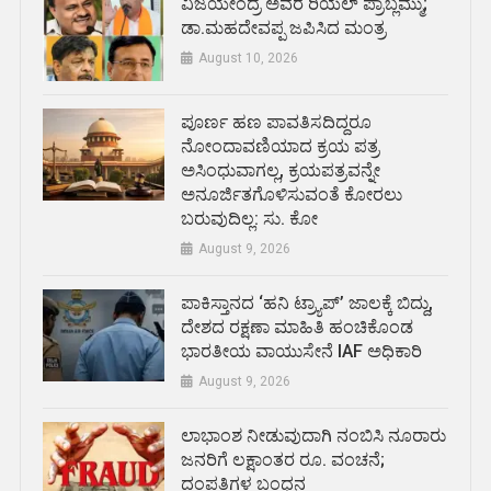
ವಿಜಯೇಂದ್ರ ಅವರ ರಿಯಲ್ ಪ್ರಾಬ್ಲಮ್ಮು;
ಡಾ.ಮಹದೇವಪ್ಪ ಜಪಿಸಿದ ಮಂತ್ರ
August 10, 2026
ಪೂರ್ಣ ಹಣ ಪಾವತಿಸದಿದ್ದರೂ
ನೋಂದಾವಣಿಯಾದ ಕ್ರಯ ಪತ್ರ
ಅಸಿಂಧುವಾಗಲ್ಲ, ಕ್ರಯಪತ್ರವನ್ನೇ
ಅನೂರ್ಜಿತಗೊಳಿಸುವಂತೆ ಕೋರಲು
ಬರುವುದಿಲ್ಲ: ಸು. ಕೋ
August 9, 2026
ಪಾಕಿಸ್ತಾನದ ‘ಹನಿ ಟ್ರ್ಯಾಪ್’ ಜಾಲಕ್ಕೆ ಬಿದ್ದು,
ದೇಶದ ರಕ್ಷಣಾ ಮಾಹಿತಿ ಹಂಚಿಕೊಂಡ
ಭಾರತೀಯ ವಾಯುಸೇನೆ IAF ಅಧಿಕಾರಿ
August 9, 2026
ಲಾಭಾಂಶ ನೀಡುವುದಾಗಿ ನಂಬಿಸಿ ನೂರಾರು
ಜನರಿಗೆ ಲಕ್ಷಾಂತರ ರೂ. ವಂಚನೆ;
ದಂಪತಿಗಳ ಬಂಧನ