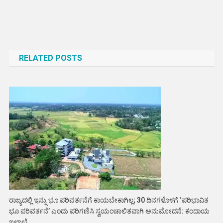
Post
navigation
RELATED POSTS
ರಾಜ್ಯದಲ್ಲಿ ಇನ್ನು ಭೂ ಪರಿವರ್ತನೆಗೆ ಕಾಯಬೇಕಾಗಿಲ್ಲ; 30 ದಿನಗಳೊಳಗೆ ‘ಪರಿಭಾವಿತ
ಭೂ ಪರಿವರ್ತನೆ’ ಎಂದು ಪರಿಗಣಿಸಿ ಸ್ವಯಂಚಾಲಿತವಾಗಿ ಅನುಮೋದನೆ: ಕಂದಾಯ
ಇಲಾಖೆ