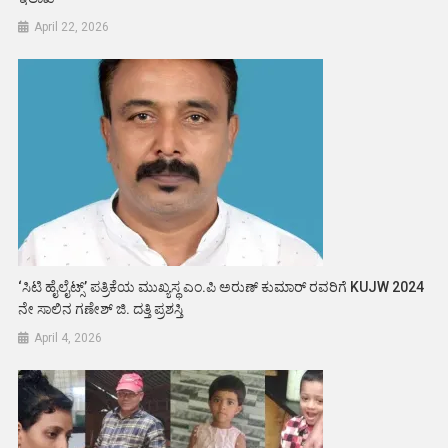
April 22, 2026
‘ಸಿಟಿ ಹೈಲೈಟ್ಸ್’ ಪತ್ರಿಕೆಯ ಮುಖ್ಯಸ್ಥ ಎಂ.ಪಿ ಅರುಣ್ ಕುಮಾರ್ ರವರಿಗೆ KUJW 2024
ನೇ ಸಾಲಿನ ಗಣೇಶ್ ಜಿ. ದತ್ತಿ ಪ್ರಶಸ್ತಿ
April 4, 2026