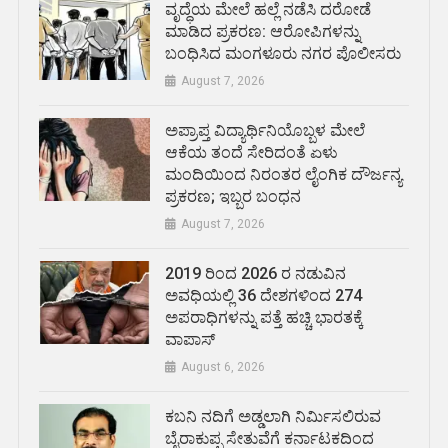
ವೃದ್ಧೆಯ ಮೇಲೆ ಹಲ್ಲೆ ನಡೆಸಿ ದರೋಡೆ
ಮಾಡಿದ ಪ್ರಕರಣ: ಆರೋಪಿಗಳನ್ನು
ಬಂಧಿಸಿದ ಮಂಗಳೂರು ನಗರ ಪೊಲೀಸರು
August 7, 2026
ಅಪ್ರಾಪ್ತ ವಿದ್ಯಾರ್ಥಿನಿಯೊಬ್ಬಳ ಮೇಲೆ
ಆಕೆಯ ತಂದೆ ಸೇರಿದಂತೆ ಏಳು
ಮಂದಿಯಿಂದ ನಿರಂತರ ಲೈಂಗಿಕ ದೌರ್ಜನ್ಯ
ಪ್ರಕರಣ; ಇಬ್ಬರ ಬಂಧನ
August 7, 2026
2019 ರಿಂದ 2026 ರ ನಡುವಿನ
ಅವಧಿಯಲ್ಲಿ 36 ದೇಶಗಳಿಂದ 274
ಅಪರಾಧಿಗಳನ್ನು ಪತ್ತೆ ಹಚ್ಚಿ ಭಾರತಕ್ಕೆ
ವಾಪಾಸ್
August 6, 2026
ಕಬನಿ ನದಿಗೆ ಅಡ್ಡಲಾಗಿ ನಿರ್ಮಿಸಲಿರುವ
ಬೈರಾಕುಪ್ಪ ಸೇತುವೆಗೆ ಕರ್ನಾಟಕದಿಂದ