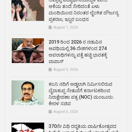
ಆಕೆಯ ತಂದೆ ಸೇರಿದಂತೆ ಏಳು
ಮಂದಿಯಿಂದ ನಿರಂತರ ಲೈಂಗಿಕ ದೌರ್ಜನ್ಯ
ಪ್ರಕರಣ; ಇಬ್ಬರ ಬಂಧನ
August 7, 2026
2019 ರಿಂದ 2026 ರ ನಡುವಿನ
ಅವಧಿಯಲ್ಲಿ 36 ದೇಶಗಳಿಂದ 274
ಅಪರಾಧಿಗಳನ್ನು ಪತ್ತೆ ಹಚ್ಚಿ ಭಾರತಕ್ಕೆ
ವಾಪಾಸ್
August 6, 2026
ಕಬನಿ ನದಿಗೆ ಅಡ್ಡಲಾಗಿ ನಿರ್ಮಿಸಲಿರುವ
ಬೈರಾಕುಪ್ಪ ಸೇತುವೆಗೆ ಕರ್ನಾಟಕದಿಂದ
ನಿರಾಕ್ಷೇಪಣಾ ಪತ್ರ (NOC) ಮಂಜೂರು:
ಕೇರಳ ಸಚಿವ
August 6, 2026
370ನೇ ವಿಧಿ ರದ್ದತಿಯ ವಾರ್ಷಿಕೋತ್ಸವದ