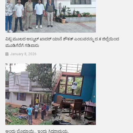
ವಿಟ್ಲ ಮೂಲದ ಅಬ್ದುಲ್ ಖಾದರ್‌ ಯಾನೆ ಶೌಕತ್ ಎಂಬವರನ್ನು ದ.ಕ ಜಿಲ್ಲೆಯಿಂದ
ಮೂಡಿಗೆರೆಗೆ ಗಡಿಪಾರು
January 8, 2026
ಅಂದು ಬೊಮ್ಮಾಯಿ.. ಇಂದು ಸಿದ್ದರಾಮಯ್ಯ