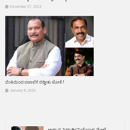
December 27, 2024
ಬೆಂಕಿಯಿಂದ ಬಾಣಲೆಗೆ ಬಿದ್ದೀತು ಜೋಕೆ.!
January 8, 2025
ಅಪ್ರಾಪ್ತ ವಿದ್ಯಾರ್ಥಿನಿಯೊಬ್ಬಳ ಮೇಲೆ