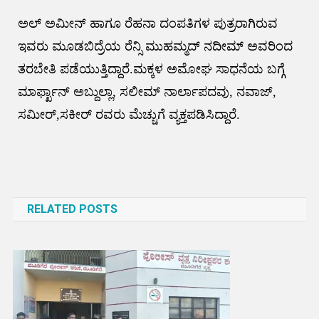
ಅಲ್ ಅಮೀನ್ ಹಾಗೂ ರೆಹನಾ ದಂಪತಿಗಳ ಪುತ್ರರಾಗಿರುವ
ಇವರು ಮೂಡಬಿದ್ರೆಯ ರೆನ್ಸಿ ಮುಹಮ್ಮದ್ ನದೀಮ್ ಅವರಿಂದ
ತರಬೇತಿ ಪಡೆಯುತ್ತಿದ್ದಾರೆ.ಮಕ್ಕಳ ಅಮೋಘ ಸಾಧನೆಯ ಬಗ್ಗೆ
ಮಾರ್ಫ್ಖಾನ್ ಅಬ್ದುಲ್ಲಾ, ಸಲೀಮ್ ನಾರ್ಲಾಪದವು, ನವಾಜ್,
ಸಮೀರ್,ಸಕೀರ್ ರವರು ಮೆಚ್ಚುಗೆ ವ್ಯಕ್ತಪಡಿಸಿದ್ದಾರೆ.
Post
navigation
RELATED POSTS