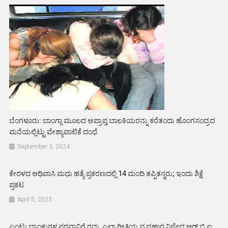
ಬೆಂಗಳೂರು: ಬಾಂಗ್ಲಾ ಮೂಲದ ಅಪ್ರಾಪ್ತ ಬಾಲಕಿಯರನ್ನು ಕರೆತಂದು ಹೊಂಗಸಂದ್ರದ
ಮನೆಯಲ್ಲಿಟ್ಟು ವೇಶ್ಯಾವಾಟಿಕೆ ದಂಧೆ
September 3, 2024
ಕೇರಳದ ಆಧಿವಾಸಿ ಮಧು ಹತ್ಯೆ ಪ್ರಕರಣದಲ್ಲಿ 14 ಮಂದಿ ತಪ್ಪಿತಸ್ಥರು; ಇಂದು ಶಿಕ್ಷೆ
ಪ್ರಕಟ
April 5, 2023
ಎಂಟು ಬ್ಯಾಂಕುಗಳ ಪರವಾನಿಗೆ ರದ್ದು, ಎಲ್ಲಾ ರೀತಿಯ ವ್ಯವಹಾರ ನಿಷೇಧ:ಆರ್ ಬಿ ಐ