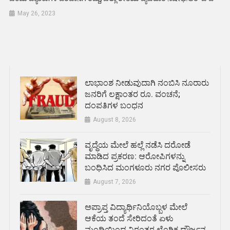
May 26, 2023
ಲಾಭಾಂಶ ನೀಡುವುದಾಗಿ ನಂಬಿಸಿ ನೂರಾರು
ಜನರಿಗೆ ಲಕ್ಷಾಂತರ ರೂ. ವಂಚನೆ;
ದಂಪತಿಗಳ ಬಂಧನ
August 8, 2026
ವೃದ್ಧೆಯ ಮೇಲೆ ಹಲ್ಲೆ ನಡೆಸಿ ದರೋಡೆ
ಮಾಡಿದ ಪ್ರಕರಣ: ಆರೋಪಿಗಳನ್ನು
ಬಂಧಿಸಿದ ಮಂಗಳೂರು ನಗರ ಪೊಲೀಸರು
August 7, 2026
ಅಪ್ರಾಪ್ತ ವಿದ್ಯಾರ್ಥಿನಿಯೊಬ್ಬಳ ಮೇಲೆ
ಆಕೆಯ ತಂದೆ ಸೇರಿದಂತೆ ಏಳು
ಮಂದಿಯಿಂದ ನಿರಂತರ ಲೈಂಗಿಕ ದೌರ್ಜನ್ಯ