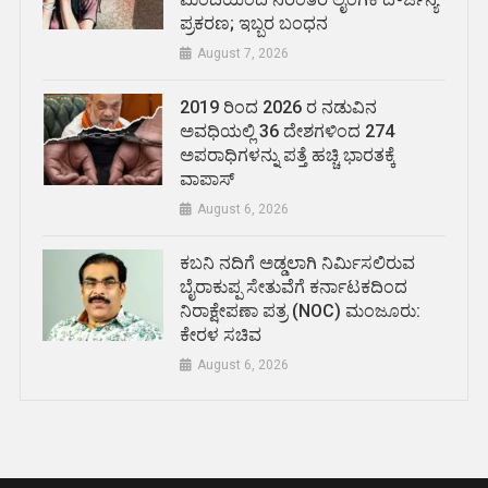
ಪ್ರಕರಣ; ಇಬ್ಬರ ಬಂಧನ
August 7, 2026
2019 ರಿಂದ 2026 ರ ನಡುವಿನ
ಅವಧಿಯಲ್ಲಿ 36 ದೇಶಗಳಿಂದ 274
ಅಪರಾಧಿಗಳನ್ನು ಪತ್ತೆ ಹಚ್ಚಿ ಭಾರತಕ್ಕೆ
ವಾಪಾಸ್
August 6, 2026
ಕಬನಿ ನದಿಗೆ ಅಡ್ಡಲಾಗಿ ನಿರ್ಮಿಸಲಿರುವ
ಬೈರಾಕುಪ್ಪ ಸೇತುವೆಗೆ ಕರ್ನಾಟಕದಿಂದ
ನಿರಾಕ್ಷೇಪಣಾ ಪತ್ರ (NOC) ಮಂಜೂರು:
ಕೇರಳ ಸಚಿವ
August 6, 2026