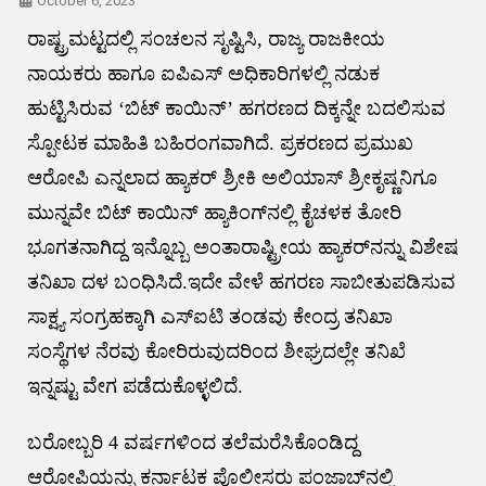
October 6, 2023
ರಾಷ್ಟ್ರಮಟ್ಟದಲ್ಲಿ ಸಂಚಲನ ಸೃಷ್ಟಿಸಿ, ರಾಜ್ಯ ರಾಜಕೀಯ
ನಾಯಕರು ಹಾಗೂ ಐಪಿಎಸ್ ಅಧಿಕಾರಿಗಳಲ್ಲಿ ನಡುಕ
ಹುಟ್ಟಿಸಿರುವ ‘ಬಿಟ್ ಕಾಯಿನ್’ ಹಗರಣದ ದಿಕ್ಕನ್ನೇ ಬದಲಿಸುವ
ಸ್ಪೋಟಕ ಮಾಹಿತಿ ಬಹಿರಂಗವಾಗಿದೆ. ಪ್ರಕರಣದ ಪ್ರಮುಖ
ಆರೋಪಿ ಎನ್ನಲಾದ ಹ್ಯಾಕರ್ ಶ್ರೀಕಿ ಅಲಿಯಾಸ್ ಶ್ರೀಕೃಷ್ಣನಿಗೂ
ಮುನ್ನವೇ ಬಿಟ್ ಕಾಯಿನ್ ಹ್ಯಾಕಿಂಗ್​ನಲ್ಲಿ ಕೈಚಳಕ ತೋರಿ
ಭೂಗತನಾಗಿದ್ದ ಇನ್ನೊಬ್ಬ ಅಂತಾರಾಷ್ಟ್ರೀಯ ಹ್ಯಾಕರ್​ನನ್ನು ವಿಶೇಷ
ತನಿಖಾ ದಳ ಬಂಧಿಸಿದೆ.ಇದೇ ವೇಳೆ ಹಗರಣ ಸಾಬೀತುಪಡಿಸುವ
ಸಾಕ್ಷ್ಯ ಸಂಗ್ರಹಕ್ಕಾಗಿ ಎಸ್​ಐಟಿ ತಂಡವು ಕೇಂದ್ರ ತನಿಖಾ
ಸಂಸ್ಥೆಗಳ ನೆರವು ಕೋರಿರುವುದರಿಂದ ಶೀಘ್ರದಲ್ಲೇ ತನಿಖೆ
ಇನ್ನಷ್ಟು ವೇಗ ಪಡೆದುಕೊಳ್ಳಲಿದೆ.
ಬರೋಬ್ಬರಿ 4 ವರ್ಷಗಳಿಂದ ತಲೆಮರೆಸಿಕೊಂಡಿದ್ದ
ಆರೋಪಿಯನ್ನು ಕರ್ನಾಟಕ ಪೊಲೀಸರು ಪಂಜಾಬ್​ನಲ್ಲಿ