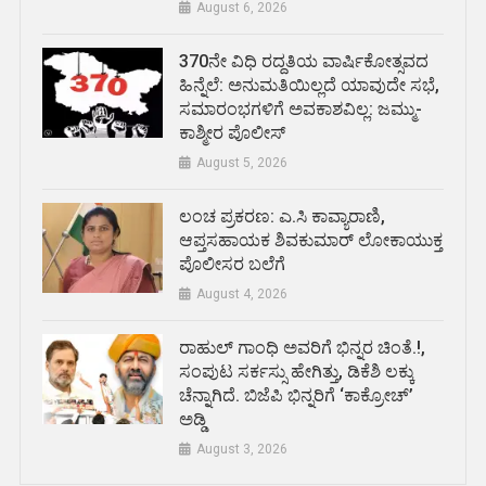
August 6, 2026
370ನೇ ವಿಧಿ ರದ್ದತಿಯ ವಾರ್ಷಿಕೋತ್ಸವದ
ಹಿನ್ನೆಲೆ: ಅನುಮತಿಯಿಲ್ಲದೆ ಯಾವುದೇ ಸಭೆ,
ಸಮಾರಂಭಗಳಿಗೆ ಅವಕಾಶವಿಲ್ಲ: ಜಮ್ಮು-
ಕಾಶ್ಮೀರ ಪೊಲೀಸ್
August 5, 2026
ಲಂಚ ಪ್ರಕರಣ: ಎ.ಸಿ ಕಾವ್ಯಾರಾಣಿ,
ಆಪ್ತಸಹಾಯಕ ಶಿವಕುಮಾರ್‌ ಲೋಕಾಯುಕ್ತ
ಪೊಲೀಸರ ಬಲೆಗೆ
August 4, 2026
ರಾಹುಲ್ ಗಾಂಧಿ ಅವರಿಗೆ ಭಿನ್ನರ ಚಿಂತೆ.!,
ಸಂಪುಟ ಸರ್ಕಸ್ಸು ಹೇಗಿತ್ತು, ಡಿಕೆಶಿ ಲಕ್ಕು
ಚೆನ್ನಾಗಿದೆ. ಬಿಜೆಪಿ ಭಿನ್ನರಿಗೆ ‘ಕಾಕ್ರೋಚ್’
ಅಡ್ಡಿ
August 3, 2026