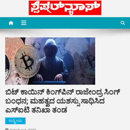
Skip
to
content
Special News Media
Special News Media
ಬಿಟ್ ಕಾಯಿನ್ ಕಿಂಗ್​ಪಿನ್ ರಾಜೇಂದ್ರ ಸಿಂಗ್
ಬಂಧನ; ಮಹತ್ವದ ಯಶಸ್ಸು ಸಾಧಿಸಿದ
ಎಸ್ಐಟಿ ತನಿಖಾ ತಂಡ
ರಾಷ್ಟ್ರೀಯ