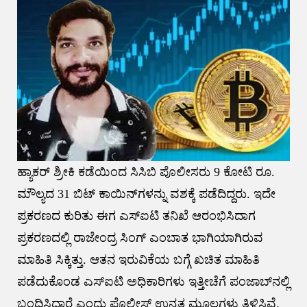
ಹ್ಯಾಕರ್ ಶ್ರೀಕಿ ಕಡೆಯಿಂದ ಸಿಸಿಬಿ ಪೊಲೀಸರು 9 ಕೋಟಿ ರೂ.
ಮೌಲ್ಯದ 31 ಬಿಟ್ ಕಾಯಿನ್​ಗಳನ್ನು ವಶಕ್ಕೆ ಪಡೆದಿದ್ದರು. ಇದೇ
ಪ್ರಕರಣದ ಕುರಿತು ಈಗ ಎಸ್​ಐಟಿ ತನಿಖೆ ಆರಂಭಿಸಿದಾಗ
ಪ್ರಕರಣದಲ್ಲಿ ರಾಜೇಂದ್ರ ಸಿಂಗ್ ಎಂಬಾತ ಭಾಗಿಯಾಗಿರುವ
ಮಾಹಿತಿ ಸಿಕ್ಕಿತ್ತು. ಆತನ ಇರುವಿಕೆಯ ಬಗ್ಗೆ ಖಚಿತ ಮಾಹಿತಿ
ಪಡೆದುಕೊಂಡ ಎಸ್​ಐಟಿ ಅಧಿಕಾರಿಗಳು ಇತ್ತೀಚೆಗೆ ಪಂಜಾಬ್​ನಲ್ಲಿ
ಬಂಧಿಸಿದ್ದಾರೆ ಎಂದು ಪೊಲೀಸ್ ಉನ್ನತ ಮೂಲಗಳು ತಿಳಿಸಿವೆ.