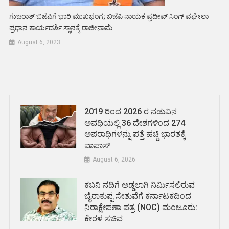
ಗುಜರಾತ್ ಬಿಜೆಪಿಗೆ ಭಾರಿ ಮುಖಭಂಗ; ಬಿಜೆಪಿ ನಾಯಕ ಪ್ರದೀಪ್ ಸಿಂಗ್ ವಘೇಲಾ
ಪ್ರಧಾನ ಕಾರ್ಯದರ್ಶಿ ಸ್ಥಾನಕ್ಕೆ ರಾಜೀನಾಮೆ
August 6, 2023
2019 ರಿಂದ 2026 ರ ನಡುವಿನ
ಅವಧಿಯಲ್ಲಿ 36 ದೇಶಗಳಿಂದ 274
ಅಪರಾಧಿಗಳನ್ನು ಪತ್ತೆ ಹಚ್ಚಿ ಭಾರತಕ್ಕೆ
ವಾಪಾಸ್
August 6, 2026
ಕಬನಿ ನದಿಗೆ ಅಡ್ಡಲಾಗಿ ನಿರ್ಮಿಸಲಿರುವ
ಬೈರಾಕುಪ್ಪ ಸೇತುವೆಗೆ ಕರ್ನಾಟಕದಿಂದ
ನಿರಾಕ್ಷೇಪಣಾ ಪತ್ರ (NOC) ಮಂಜೂರು:
ಕೇರಳ ಸಚಿವ