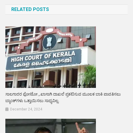
navigation
RELATED POSTS
ಸಾಲಗಾರರ ಫೋಟೋ , ಖಾಸಾಗಿ ದಾಖಲೆ ಪ್ರಕಟಿಸುವ ಮೂಲಕ ಬಾಕಿ ಪಾವತಿಸಲು
ಬ್ಯಾಂಕ್‌ಗಳು ಒತ್ತಾಯಿಸಲು ಸಾಧ್ಯವಿಲ್ಲ.
December 24, 2024