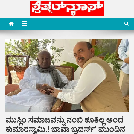
Skip
to
content
Special News Media
Special News Media
ಮುಸ್ಲಿಂ ಸಮಾಜವನ್ನು ನಂಬಿ ಕೂತಿಲ್ಲ ಅಂದ
ಕುಮಾರಸ್ವಾಮಿ.! ಬಾವಾ ಬ್ರದರ್ಸ್’ ಮುಂದಿನ