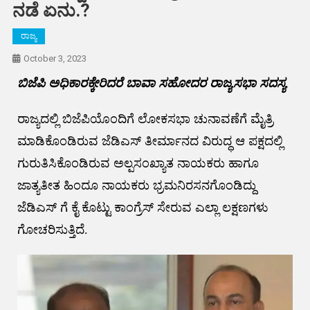
ನಡೆ ಏನು.?
ರಾಜ್ಯ
October 3, 2023
ಬಿಜೆಪಿ ಅಧಿಕಾರಕ್ಕೇರಿದರೆ ಬಾವಾ ಸಹೋದರ ರಾಜ್ಯಸಭಾ ಸದಸ್ಯ
ರಾಜ್ಯದಲ್ಲಿ ಬಿಜೆಪಿಯೊಂದಿಗೆ ಲೋಕಸಭಾ ಚುನಾವಣೆಗೆ ಮೈತ್ರಿ
ಮಾಡಿಕೊಂಡಿರುವ ಜೆಡಿಎಸ್ ತೀರ್ಮಾನದ ವಿರುದ್ಧ ಆ ಪಕ್ಷದಲ್ಲಿ
ಗುರುತಿಸಿಕೊಂಡಿರುವ ಅಲ್ಪಸಂಖ್ಯಾತ ನಾಯಕರು ಹಾಗೂ
ಜಾತ್ಯತೀತ ಹಿಂದೂ ನಾಯಕರು ಭ್ರಮನಿರಸನಗೊಂಡಿದ್ದು
ಜೆಡಿಎಸ್ ಗೆ ಕೈ ಕೊಟ್ಟು ಕಾಂಗ್ರೆಸ್ ಸೇರುವ ಎಲ್ಲಾ ಲಕ್ಷಣಗಳು
ಗೋಚರಿಸುತ್ತಿದೆ.