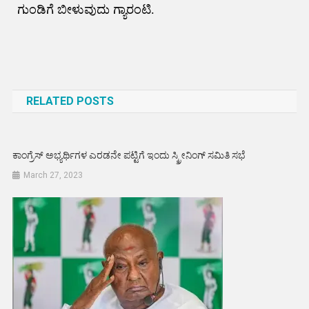
ಗುಂಡಿಗೆ ಬೀಳುವುದು ಗ್ಯಾರಂಟಿ.
Post
navigation
RELATED POSTS
ಕಾಂಗ್ರೆಸ್‌ ಅಭ್ಯರ್ಥಿಗಳ ಎರಡನೇ ಪಟ್ಟಿಗೆ ಇಂದು ಸ್ಕ್ರೀನಿಂಗ್‌ ಸಮಿತಿ ಸಭೆ
March 27, 2023