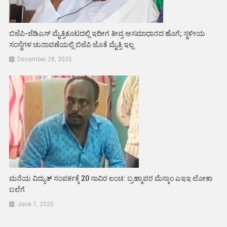
ಬಿಜೆಪಿ-ಜೆಡಿಎಸ್ ಮೈತ್ರಿಕೂಟದಲ್ಲಿ ಇದೀಗ ತೀವ್ರ ಅಸಮಾಧಾನದ ಹೊಗೆ; ಸ್ಥಳೀಯ
ಸಂಸ್ಥೆಗಳ ಚುನಾವಣೆಯಲ್ಲಿ ಬಿಜೆಪಿ ಜೊತೆ ಮೈತ್ರಿ ಇಲ್ಲ
December 28, 2025
ಮನೆಯ ವಿದ್ಯುತ್ ಸಂಪರ್ಕಕ್ಕೆ 20 ಸಾವಿರ ಲಂಚ: ಬ್ರಹ್ಮಾವರ ಮೆಸ್ಕಾಂ ಎಇಇ ಲೋಕಾ
ಬಲೆಗೆ
June 7, 2025