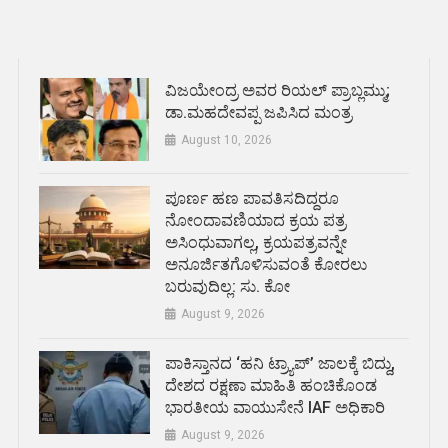
ವಿಜಯೇಂದ್ರ ಅವರ ರಿಯಲ್ ಪ್ರಾಬ್ಲಮ್ಮು;
ಡಾ.ಮಹದೇವಪ್ಪ ಜಪಿಸಿದ ಮಂತ್ರ
August 10, 2026
ಪೂರ್ಣ ಹಣ ಪಾವತಿಸದಿದ್ದರೂ
ನೋಂದಾವಣಿಯಾದ ಕ್ರಯ ಪತ್ರ
ಅಸಿಂಧುವಾಗಲ್ಲ, ಕ್ರಯಪತ್ರವನ್ನೇ
ಅನೂರ್ಜಿತಗೊಳಿಸುವಂತೆ ಕೋರಲು
ಬರುವುದಿಲ್ಲ: ಸು. ಕೋ
August 9, 2026
ಪಾಕಿಸ್ತಾನದ ‘ಹನಿ ಟ್ರ್ಯಾಪ್’ ಜಾಲಕ್ಕೆ ಬಿದ್ದು,
ದೇಶದ ರಕ್ಷಣಾ ಮಾಹಿತಿ ಹಂಚಿಕೊಂಡ
ಭಾರತೀಯ ವಾಯುಸೇನೆ IAF ಅಧಿಕಾರಿ
August 9, 2026