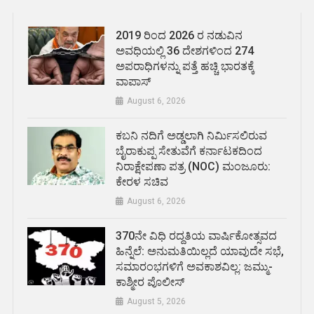
2019 ರಿಂದ 2026 ರ ನಡುವಿನ
ಅವಧಿಯಲ್ಲಿ 36 ದೇಶಗಳಿಂದ 274
ಅಪರಾಧಿಗಳನ್ನು ಪತ್ತೆ ಹಚ್ಚಿ ಭಾರತಕ್ಕೆ
ವಾಪಾಸ್
August 6, 2026
ಕಬನಿ ನದಿಗೆ ಅಡ್ಡಲಾಗಿ ನಿರ್ಮಿಸಲಿರುವ
ಬೈರಾಕುಪ್ಪ ಸೇತುವೆಗೆ ಕರ್ನಾಟಕದಿಂದ
ನಿರಾಕ್ಷೇಪಣಾ ಪತ್ರ (NOC) ಮಂಜೂರು:
ಕೇರಳ ಸಚಿವ
August 6, 2026
370ನೇ ವಿಧಿ ರದ್ದತಿಯ ವಾರ್ಷಿಕೋತ್ಸವದ
ಹಿನ್ನೆಲೆ: ಅನುಮತಿಯಿಲ್ಲದೆ ಯಾವುದೇ ಸಭೆ,
ಸಮಾರಂಭಗಳಿಗೆ ಅವಕಾಶವಿಲ್ಲ: ಜಮ್ಮು-
ಕಾಶ್ಮೀರ ಪೊಲೀಸ್
August 5, 2026