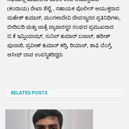
(ಕಂದಾಯ) ರೇಖಾ ಶೆಟ್ಟಿ , ಸಹಾಯಕ ಪೊಲೀಸ್ ಆಯುಕ್ತರಾದ
ಮಹೇಶ್ ಕುಮಾರ್, ಮಂಗಳಾದೇವಿ ದೇವಸ್ಥಾನದ ಪ್ರತಿನಿಧಿಗಳು,
ಬೀದಿಬದಿ ಮತ್ತು ಜಾತ್ರೆ ವ್ಯಾಪಾರಸ್ಥರ ಸಂಘದ ಪ್ರಮುಖರಾದ
ಬಿ.ಕೆ ಇಮ್ತಿಯಾಝ್, ಸುನಿಲ್ ಕುಮಾರ್ ಬಜಾಲ್, ಹರೀಶ್
ಪೂಜಾರಿ, ಪ್ರವೀಣ್ ಕುಮಾರ್ ಕದ್ರಿ, ರಿಯಾಜ್, ಶಾಫಿ ಬೆಂಗ್ರೆ,
ಆಸೀಫ್ ಬಾವ ಉಪಸ್ಥಿತರಿದ್ದರು
Post
navigation
RELATED POSTS