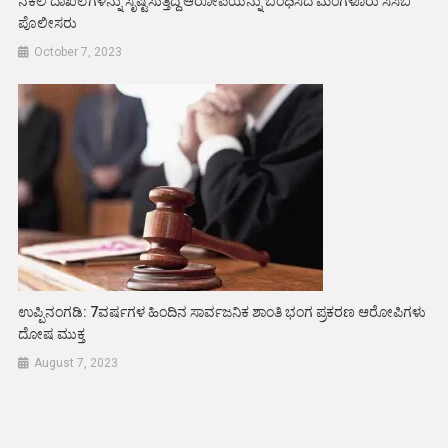
ನಕಲಿ ದಾಖಲೆಗಳನ್ನು ಸೃಷ್ಟಿಸುತ್ತಿದ್ದ ಆರೋಪಿಯನ್ನು ಬಂಧಿಸಿದ ಮಂಗಳೂರು ಸಿಸಿಬಿ
ಪೊಲೀಸರು
October 7, 2023
ಉಪ್ಪಿನಂಗಡಿ: 7ವರ್ಷಗಳ ಹಿಂದಿನ ಸಾರ್ವಜನಿಕ ಶಾಂತಿ ಭಂಗ ಪ್ರಕರಣ ಆರೋಪಿಗಳು
ದೋಷ ಮುಕ್ತ
August 7, 2023