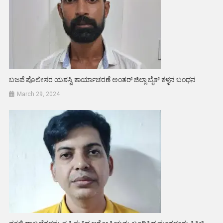
ಬಜಪೆ ಪೊಲೀಸರ ಯಶಸ್ವಿ ಕಾರ್ಯಾಚರಣೆ ಅಂತರ್ ಜಿಲ್ಲಾ ಬೈಕ್ ಕಳ್ಳನ ಬಂಧನ
March 29, 2024