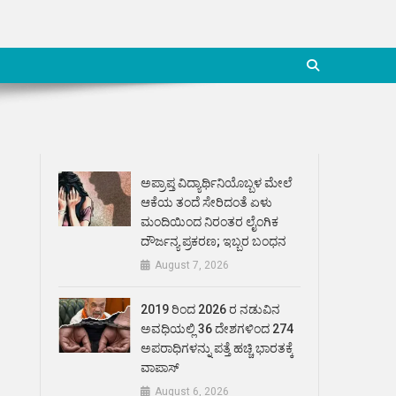
ಅಪ್ರಾಪ್ತ ವಿದ್ಯಾರ್ಥಿನಿಯೊಬ್ಬಳ ಮೇಲೆ
ಆಕೆಯ ತಂದೆ ಸೇರಿದಂತೆ ಏಳು
ಮಂದಿಯಿಂದ ನಿರಂತರ ಲೈಂಗಿಕ
ದೌರ್ಜನ್ಯ ಪ್ರಕರಣ; ಇಬ್ಬರ ಬಂಧನ
August 7, 2026
2019 ರಿಂದ 2026 ರ ನಡುವಿನ
ಅವಧಿಯಲ್ಲಿ 36 ದೇಶಗಳಿಂದ 274
ಅಪರಾಧಿಗಳನ್ನು ಪತ್ತೆ ಹಚ್ಚಿ ಭಾರತಕ್ಕೆ
ವಾಪಾಸ್
August 6, 2026