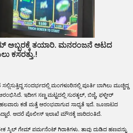
ಗೇಮ್ ಅಬ್ಬರಕ್ಕೆ ತಯಾರಿ. ಮನರಂಜನೆ ಆಟದ
ಲು ಕಸರತ್ತು.!
ುತ್ತಿದ್ದ ಸಂದರ್ಭದಲ್ಲಿ ಮಂಗಳೂರಿನಲ್ಲಿ ಪೂರ್ತಿ ಬಾಗಿಲು ಮುಚ್ಚಿದ್ದ
ಭಿಸಿದೆ. ಇದೀಗ ಸಣ್ಣ ಮಟ್ಟದಲ್ಲಿ ಸುರತ್ಕಲ್, ಬಿಜೈ, ಫಳ್ನೀರ್
ಗರದ ಹಲವಾರು ಕಡೆ ಮತ್ತೆ ಆರಂಭವಾಗುವ ಸಾಧ್ಯತೆ ಇದೆ. ಜೂಜಾಟದ
ಿದ್ದಾರೆ. ಆದರೆ ಪೊಲೀಸ್ ಇಲಾಖೆ ಮೌನಕ್ಕೆ ಜಾರಿದಂತಿದೆ.
ುತೇಕ ಸ್ಕಿಲ್ ಗೇಮ್ ಪರ್ಮನೆಂಟ್ ಗಿರಾಕಿಗಳು. ತಾವು ದುಡಿದ ಹಣವನ್ನು