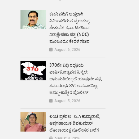
ಕಬನಿ ನದಿಗೆ ಅಡ್ಡಲಾಗಿ
ನಿರ್ಮಿಸಲಿರುವ ಬೈರಾಕುಪ್ಪ
ಸೇತುವೆಗೆ ಕರ್ನಾಟಕದಿಂದ
ನಿರಾಕ್ಷೇಪಣಾ ಪತ್ರ (NOC)
ಮಂಜೂರು: ಕೇರಳ ಸಚಿವ
August 6, 2026
370ನೇ ವಿಧಿ ರದ್ದತಿಯ
ವಾರ್ಷಿಕೋತ್ಸವದ ಹಿನ್ನೆಲೆ:
ಅನುಮತಿಯಿಲ್ಲದೆ ಯಾವುದೇ ಸಭೆ,
ಸಮಾರಂಭಗಳಿಗೆ ಅವಕಾಶವಿಲ್ಲ:
ಜಮ್ಮು-ಕಾಶ್ಮೀರ ಪೊಲೀಸ್
August 5, 2026
ಲಂಚ ಪ್ರಕರಣ: ಎ.ಸಿ ಕಾವ್ಯಾರಾಣಿ,
ಆಪ್ತಸಹಾಯಕ ಶಿವಕುಮಾರ್‌
ಲೋಕಾಯುಕ್ತ ಪೊಲೀಸರ ಬಲೆಗೆ
August 4, 2026