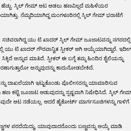
 ಹೆಚ್ಚು. ಸ್ಕಿಲ್ ಗೇಮ್ ಆಟ ಆಡಲು ಹಣವಿಲ್ಲದೆ ಮಹಿಳೆಯರ
ಯಾಗಿತ್ತು. ನೆಮ್ಮದಿಯಾಗಿದ್ದ ಮಂಗಳೂರಿನಲ್ಲಿ ಸ್ಕಿಲ್ ಗೇಮ್ ಭರಾಟೆಗೆ
ಸಚಿವರಾಗಿದ್ದ ಯು ಟಿ ಖಾದರ್ ಸ್ಕಿಲ್ ಗೇಮ್ ಜೂಜಾಟವನ್ನು ನಗರದಲ್ಲಿ
ಿ ಯು ಟಿ ಖಾದರ್ ಗೌರವಾನ್ವಿತ ಸ್ಪೀಕರ್ ಆಗಿ ಆಯ್ಕೆಯಾಗಿದ್ದಾರೆ. ಇದೀ
ಕ್ಕಿದೆ ಅನ್ನುವ ಮಾತಿದೆ. ಸ್ಪೀಕರ್ ಈ ಬಗ್ಗೆ ತಮ್ಮ ಹಿಂದಿನ ಶೈಲಿಯನ್ನು
ಶರಣಾಗುತ್ತಾರೋ ಅನ್ನುವುದನ್ನು ಕಾದುನೋಡಬೇಕಿದೆ.
ವನ್ನು ದಾಖಲೆಯಾಗಿ ಇಟ್ಟುಕೊಂಡು ಪೊಲೀಸರನ್ನು ಯಾಮಾರಿಸುವ
ಾಗಿ ಹಣ ಕಟ್ಟಿ ಜೂಜಾಟ ಆಡುವುದನ್ನು ಸ್ಪಷ್ಟವಾಗಿ ನಿಷೇಧಿಸಿದೆ. ಸ್ಕಿಲ್ ಗೇಮ
ಯಾವುದೇ ಆಟ ನಡೆಯಲ್ಲ. ಆದರೆ ಹೈಕೋರ್ಟ್ ಮಾರ್ಗಸೂಚಿಗಳನ್ನು ಗಾಳಿಗೆ
ಣ್ಣಗಳ ಪರದೆಯಿದ್ದು, ಯಾವುದಾದರೊಂದು ಬಣ್ಣವನ್ನು ಆಯ್ಕೆ ಮಾಡಿ