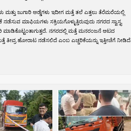
ು ಮತ್ತು ಜುಗಾರಿ ಅಡ್ಡೆಗಳು ಇದೀಗ ಮತ್ತೆ ತಲೆ ಎತ್ತಲು ತೆರೆಮರೆಯಲ್ಲಿ
ೆ ನಡೆಸುವ ಮಾಫಿಯಗಳು ಸಕ್ರಿಯಗೊಳ್ಳುತ್ತಿರುವುದು ನಗರದ ಸ್ವಾಸ್ತ್ಯ
ರಿ ಮಾಡಿಕೊಟ್ಟಂತಾಗುತ್ತದೆ. ನಗರದಲ್ಲಿ ಮತ್ತೆ ಮನರಂಜನೆ ಆಟದ
ತ್ತೆ ತೀವ್ರ ಹೋರಾಟ ನಡೆಸಲಿದೆ ಎಂಬ ಎಚ್ಚರಿಕೆಯನ್ನು ಇತ್ತೀಚೆಗೆ ನೀಡಿದೆ