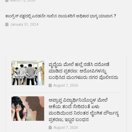
March 15, 2026
ಕಾಂಗ್ರೆಸ್ ಪಕ್ಷದಲ್ಲಿ ಎರಡನೇ ಸಾಲಿನ ನಾಯಕರಿಗೆ ಅಧಿಕಾರ ಭಾಗ್ಯ ಯಾವಾಗ.?
January 31, 2024
ವೃದ್ಧೆಯ ಮೇಲೆ ಹಲ್ಲೆ ನಡೆಸಿ ದರೋಡೆ
ಮಾಡಿದ ಪ್ರಕರಣ: ಆರೋಪಿಗಳನ್ನು
ಬಂಧಿಸಿದ ಮಂಗಳೂರು ನಗರ ಪೊಲೀಸರು
August 7, 2026
ಅಪ್ರಾಪ್ತ ವಿದ್ಯಾರ್ಥಿನಿಯೊಬ್ಬಳ ಮೇಲೆ
ಆಕೆಯ ತಂದೆ ಸೇರಿದಂತೆ ಏಳು
ಮಂದಿಯಿಂದ ನಿರಂತರ ಲೈಂಗಿಕ ದೌರ್ಜನ್ಯ
ಪ್ರಕರಣ; ಇಬ್ಬರ ಬಂಧನ
August 7, 2026