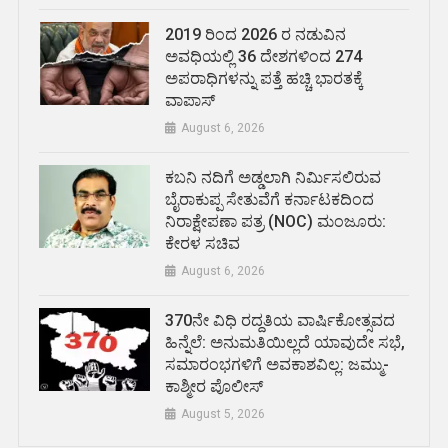
2019 ರಿಂದ 2026 ರ ನಡುವಿನ
ಅವಧಿಯಲ್ಲಿ 36 ದೇಶಗಳಿಂದ 274
ಅಪರಾಧಿಗಳನ್ನು ಪತ್ತೆ ಹಚ್ಚಿ ಭಾರತಕ್ಕೆ
ವಾಪಾಸ್
August 6, 2026
ಕಬನಿ ನದಿಗೆ ಅಡ್ಡಲಾಗಿ ನಿರ್ಮಿಸಲಿರುವ
ಬೈರಾಕುಪ್ಪ ಸೇತುವೆಗೆ ಕರ್ನಾಟಕದಿಂದ
ನಿರಾಕ್ಷೇಪಣಾ ಪತ್ರ (NOC) ಮಂಜೂರು:
ಕೇರಳ ಸಚಿವ
August 6, 2026
370ನೇ ವಿಧಿ ರದ್ದತಿಯ ವಾರ್ಷಿಕೋತ್ಸವದ
ಹಿನ್ನೆಲೆ: ಅನುಮತಿಯಿಲ್ಲದೆ ಯಾವುದೇ ಸಭೆ,
ಸಮಾರಂಭಗಳಿಗೆ ಅವಕಾಶವಿಲ್ಲ: ಜಮ್ಮು-
ಕಾಶ್ಮೀರ ಪೊಲೀಸ್
August 5, 2026