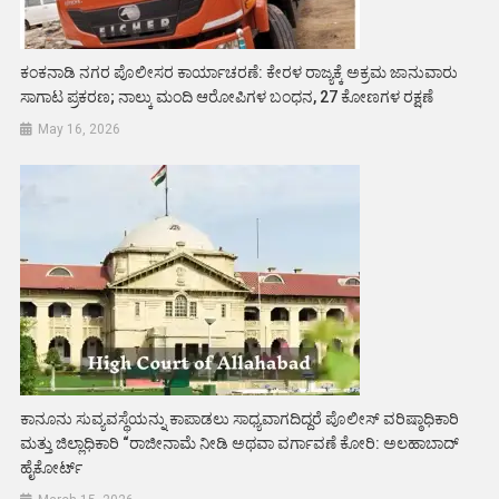
ಕಂಕನಾಡಿ ನಗರ ಪೊಲೀಸರ ಕಾರ್ಯಾಚರಣೆ: ಕೇರಳ ರಾಜ್ಯಕ್ಕೆ ಅಕ್ರಮ ಜಾನುವಾರು
ಸಾಗಾಟ ಪ್ರಕರಣ; ನಾಲ್ಕು ಮಂದಿ ಆರೋಪಿಗಳ ಬಂಧನ, 27 ಕೋಣಗಳ ರಕ್ಷಣೆ
May 16, 2026
ಕಾನೂನು ಸುವ್ಯವಸ್ಥೆಯನ್ನು ಕಾಪಾಡಲು ಸಾಧ್ಯವಾಗದಿದ್ದರೆ ಪೊಲೀಸ್ ವರಿಷ್ಠಾಧಿಕಾರಿ
ಮತ್ತು ಜಿಲ್ಲಾಧಿಕಾರಿ “ರಾಜೀನಾಮೆ ನೀಡಿ ಅಥವಾ ವರ್ಗಾವಣೆ ಕೋರಿ: ಅಲಹಾಬಾದ್
ಹೈಕೋರ್ಟ್