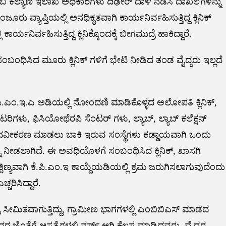
ಟುಂಬ ಕಲ್ಯಾಣ ಇಲಾಖೆ ಅಧಿಕಾರಿಗಳು ದಿಢೀರ್‌ ದಾಳಿ ನಡೆಸಿ ದಾಖಲೆಗಳನ್ನು
್ಯಾಪ್ತಿಯಲ್ಲಿ ಅನಧಿಕೃತವಾಗಿ ಕಾರ್ಯನಿರ್ವಹಿಸುತ್ತಿದ್ದ ಕ್ಲಿನಿಕ್
ಿರ್ವಹಿಸುತ್ತಿದ್ದ ಕ್ಲಿನಿಕ್ಕೊಂದಕ್ಕೆ ಬೀಗಮುದ್ರೆ ಹಾಕಿದ್ದಾರೆ.
ಧಿಸಿದ ಮೂರು ಕ್ಲಿನಿಕ್ ಗಳಿಗೆ ಭೇಟಿ ನೀಡಿದ ತಂಡ ವೈದ್ಯರು ಇಲ್ಲದೆ
ಿ.ಎಂ.ಇ.ಎ ಅಡಿಯಲ್ಲಿ ನೋಂದಣಿ ಮಾಡಿಕೊಳ್ಳದ ಅಲೋಪತಿ ಕ್ಲಿನಿಕ್,
ೇಟರಿಗಳು, ಫಿಸಿಯೋಥೆರಪಿ ಸೆಂಟರ್ ಗಳು, ಲ್ಯಾಬ್, ಲ್ಯಾಬ್ ಕಲೆಕ್ಷನ್
ೀಕರಣ ಮಾಡಲು ಬಾಕಿ ಇರುವ ಸಂಸ್ಥೆಗಳು ಕಡ್ಡಾಯವಾಗಿ ಒಂದು
ಡಲಾಗಿದೆ. ಈ ಅವಧಿಯೊಳಗೆ ಸಂಬಂಧಿಸಿದ ಕ್ಲಿನಿಕ್, ಖಾಸಗಿ
್ಷಿಣ್ಯವಾಗಿ ಕೆ.ಪಿ.ಎಂ.ಇ ಕಾಯ್ದೆಯಡಿಯಲ್ಲಿ ಕ್ರಮ ಜರುಗಿಸಲಾಗುವುದೆಂದು
ಚರಿಸಿದ್ದಾರೆ.
ಸೀಮಿತವಾಗುತ್ತಿದ್ದು, ಗ್ರಾಮೀಣ ಭಾಗಗಳಲ್ಲಿ ಎಂಬಿಬಿಎಸ್ ಮಾಡದ
ಅದರ ಜೊತೆಗೆ ಆಸ್ಪತ್ರೆಗಳಲ್ಲಿ ನರ್ಸ್ ಆಗಿ ಕೆಲಸ ಮಾಡಿದವರು, ವೈದ್ಯರ