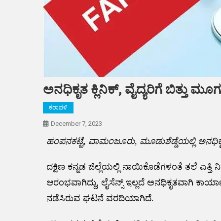
ಅನಧಿಕೃತ ಕ್ಲಿನಿಕ್, ವೈದ್ಯರಿಗೆ ಬಿತ್ತು ಮ
ಕರಾವಳಿ
December 7, 2023
ಹಂಪನಕಟ್ಟೆ, ವಾಮಂಜೂರು, ಮೂಡುಶೆಡ್ಡೆಯಲ್ಲಿ ಅನಧಿಕೃತ ಕ
ದಕ್ಷಿಣ ಕನ್ನಡ ಜಿಲ್ಲೆಯಲ್ಲಿ ನಾಯಿಕೊಡೆಗಳಂತೆ ತಲೆ ಎತ್ತಿ 
ಆರಂಭವಾಗಿದ್ದು, ಲೈಸೆನ್ಸ್ ಇಲ್ಲದೆ ಅನಧಿಕೃತವಾಗಿ ಕಾರ್ಯಾ
ನಡೆಸಿರುವ ಘಟನೆ ವರದಿಯಾಗಿದೆ.