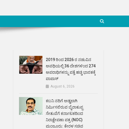
2019 ರಿಂದ 2026 ರ ನಡುವಿನ
ಅವಧಿಯಲ್ಲಿ 36 ದೇಶಗಳಿಂದ 274
ಅಪರಾಧಿಗಳನ್ನು ಪತ್ತೆ ಹಚ್ಚಿ ಭಾರತಕ್ಕೆ
ವಾಪಾಸ್
August 6, 2026
ಕಬನಿ ನದಿಗೆ ಅಡ್ಡಲಾಗಿ
ನಿರ್ಮಿಸಲಿರುವ ಬೈರಾಕುಪ್ಪ
ಸೇತುವೆಗೆ ಕರ್ನಾಟಕದಿಂದ
ನಿರಾಕ್ಷೇಪಣಾ ಪತ್ರ (NOC)
ಮಂಜೂರು: ಕೇರಳ ಸಚಿವ