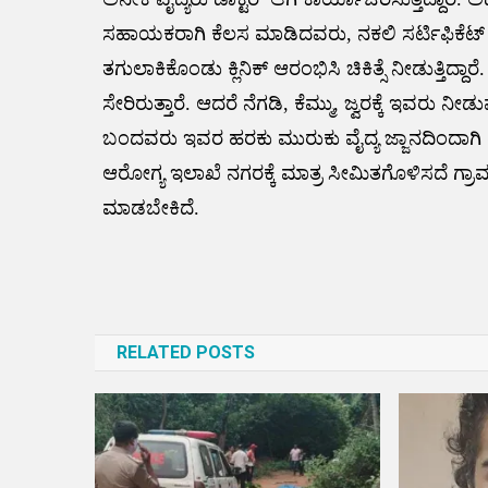
ಸಹಾಯಕರಾಗಿ ಕೆಲಸ ಮಾಡಿದವರು, ನಕಲಿ ಸರ್ಟಿಫಿಕೆಟ್
ತಗುಲಾಕಿಕೊಂಡು ಕ್ಲಿನಿಕ್ ಆರಂಭಿಸಿ ಚಿಕಿತ್ಸೆ ನೀಡುತ್ತಿದ್ದಾ
ಸೇರಿರುತ್ತಾರೆ. ಆದರೆ ನೆಗಡಿ, ಕೆಮ್ಮು, ಜ್ವರಕ್ಕೆ ಇವರು
ಬಂದವರು ಇವರ ಹರಕು ಮುರುಕು ವೈದ್ಯ ಜ್ಜಾನದಿಂದಾಗ
ಆರೋಗ್ಯ ಇಲಾಖೆ ನಗರಕ್ಕೆ ಮಾತ್ರ ಸೀಮಿತಗೊಳಿಸದೆ ಗ್ರಾ
ಮಾಡಬೇಕಿದೆ.
Post
navigation
RELATED POSTS