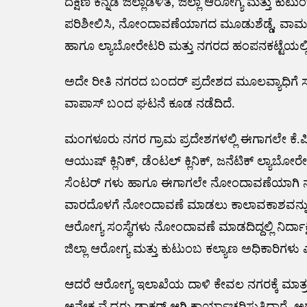
ದಕ್ಷಿಣ ಕನ್ನಡ ಜಿಲ್ಲಾಡಳಿತ, ಜಿಲ್ಲಾ ಆರೋಗ್ಯ ಮತ್ತು ಕು
ಪರಿಶೀಲಿಸಿ, ನೋಂದಾವಣೆಯಾಗದ ಮೂಡುಶೆಡ್ಡೆ, ವಾಮಂಜೂರು ವ
ಹಾಗೂ ಲ್ಯಾಬೋರೇಟರಿ ಮತ್ತು ನಗರದ ಹಂಪನಕಟ್ಟೆಯಲ್ಲಿ ಕಾರ್ಯನ
ಅದೇ ರೀತಿ ನಗರದ ಬಂದರ್ ಪ್ರದೇಶದ ಮೂಲವ್ಯಾಧಿಗೆ ಸಂಬಂ
ವಾಪಾಸ್ ಬಂದ ಘಟನೆ ಕೂಡ ನಡೆದಿದೆ.
ಮಂಗಳೂರು ನಗರ ಗ್ರಾಮ ಪ್ರದೇಶಗಳಲ್ಲಿ ಈಗಾಗಲೇ ಕೆ.ಪ
ಆಯುಷ್ ಕ್ಲಿನಿಕ್, ಡೆಂಟಲ್ ಕ್ಲಿನಿಕ್, ಜನೆಟಿಕ್ ಲ್ಯಾಬೋರ
ಸೆಂಟರ್ ಗಳು ಹಾಗೂ ಈಗಾಗಲೇ ನೋಂದಾವಣೆಯಾಗಿ ನವ
ವಾರದೊಳಗೆ ನೋಂದಾವಣೆ ಮಾಡಲು ಕಾಲಾವಕಾಶವನ್ನು ನೀ
ಆರೋಗ್ಯ ಸಂಸ್ಥೆಗಳು ನೋಂದಾವಣೆ ಮಾಡದಿದ್ದಲ್ಲಿ ನಿರ್ದಾಕ
ಜಿಲ್ಲಾ ಆರೋಗ್ಯ ಮತ್ತು ಕುಟುಂಬ ಕಲ್ಯಾಣ ಅಧಿಕಾರಿಗಳು ಎಚ್
ಆದರೆ ಆರೋಗ್ಯ ಇಲಾಖೆಯ ದಾಳಿ ಕೇವಲ ನಗರಕ್ಕೆ ಮಾತ್ರ 
ಅನೇಕ ವೈದ್ಯರು ಡಾಕ್ಟರ್ ಆಗಿ ಕಾರ್ಯಾಚರಿಸುತ್ತಿದ್ದಾರೆ. 