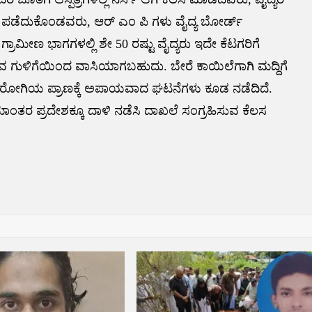
 ಪಡೆದುಕೊಂಡವರು, ಆರ್ ಎಂ ಪಿ ಗಳು ವೈದ್ಯ ಬೋರ್ಡ್
ರೆ. ಗ್ರಾಮೀಣ ಭಾಗಗಳಲ್ಲಿ ಶೇ 50 ರಷ್ಟು ವೈದ್ಯರು ಇದೇ ಕೆಟಗರಿಗೆ
 ನೀಡುವ ಗುಳಿಗೆಯಿಂದ ವಾಸಿಯಾಗಬಹುದು. ಬೇರೆ ಕಾಯಿಲೆಗಾಗಿ ಮದ್ದಿಗೆ
ಿ ರೋಗಿಯ ಪ್ರಾಣಕ್ಕೆ ಅಪಾಯವಾದ ಘಟನೆಗಳು ಕೂಡ ನಡೆದಿದೆ.
ಮಾಂತರ ಪ್ರದೇಶಕ್ಕೂ ದಾಳಿ ನಡೆಸಿ ದಾಖಲೆ ಸಂಗ್ರಹಿಸುವ ಕೆಲಸ