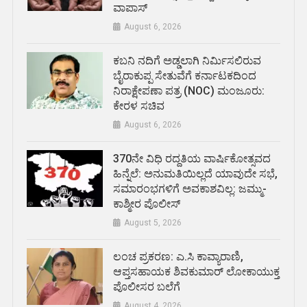
ವಾಪಾಸ್
August 6, 2026
ಕಬನಿ ನದಿಗೆ ಅಡ್ಡಲಾಗಿ ನಿರ್ಮಿಸಲಿರುವ
ಬೈರಾಕುಪ್ಪ ಸೇತುವೆಗೆ ಕರ್ನಾಟಕದಿಂದ
ನಿರಾಕ್ಷೇಪಣಾ ಪತ್ರ (NOC) ಮಂಜೂರು:
ಕೇರಳ ಸಚಿವ
August 6, 2026
370ನೇ ವಿಧಿ ರದ್ದತಿಯ ವಾರ್ಷಿಕೋತ್ಸವದ
ಹಿನ್ನೆಲೆ: ಅನುಮತಿಯಿಲ್ಲದೆ ಯಾವುದೇ ಸಭೆ,
ಸಮಾರಂಭಗಳಿಗೆ ಅವಕಾಶವಿಲ್ಲ: ಜಮ್ಮು-
ಕಾಶ್ಮೀರ ಪೊಲೀಸ್
August 5, 2026
ಲಂಚ ಪ್ರಕರಣ: ಎ.ಸಿ ಕಾವ್ಯಾರಾಣಿ,
ಆಪ್ತಸಹಾಯಕ ಶಿವಕುಮಾರ್‌ ಲೋಕಾಯುಕ್ತ
ಪೊಲೀಸರ ಬಲೆಗೆ
August 4, 2026