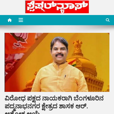
Skip
to
content
Special News Media
Special News Media
ವಿರೋಧ ಪಕ್ಷದ ನಾಯಕರಾಗಿ ಬೆಂಗಳೂರಿನ
ಪದ್ಮನಾಭನಗರ ಕ್ಷೇತ್ರದ ಶಾಸಕ ಆರ್.
ಆಶೋಕ ಆಯ್ಕೆ