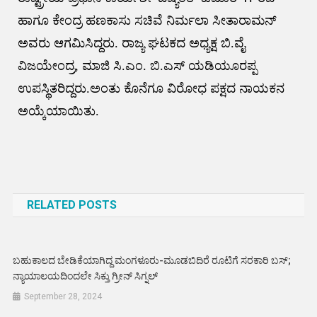
ಹಾಗೂ ಕೇಂದ್ರ ಹಣಕಾಸು ಸಚಿವೆ ನಿರ್ಮಲಾ ಸೀತಾರಾಮನ್‌
ಅವರು ಆಗಮಿಸಿದ್ದರು. ರಾಜ್ಯ ಘಟಕದ ಅಧ್ಯಕ್ಷ ಬಿ.ವೈ
ವಿಜಯೇಂದ್ರ, ಮಾಜಿ ಸಿ.ಎಂ. ಬಿ.ಎಸ್‌ ಯಡಿಯೂರಪ್ಪ
ಉಪಸ್ಥಿತರಿದ್ದರು.ಅಂತು ಕೊನೆಗೂ ವಿರೋಧ ಪಕ್ಷದ ನಾಯಕನ
ಅಯ್ಕೆಯಾಯಿತು.
Post
navigation
RELATED POSTS
ಬಹುಕಾಲದ ಬೇಡಿಕೆಯಾಗಿದ್ದ ಮಂಗಳೂರು-ಮೂಡಬಿದಿರೆ ರೂಟಿಗೆ ಸರಕಾರಿ ಬಸ್;
ನ್ಯಾಯಾಲಯದಿಂದಲೇ ಸಿಕ್ತು ಗ್ರೀನ್ ಸಿಗ್ನಲ್
September 28, 2024