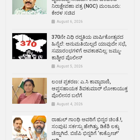
ನಿರಾಕ್ಷೇಪಣಾ ಪತ್ರ (NOC) ಮಂಜೂರು:
ಕೇರಳ ಸಚಿವ
August 6, 2026
370ನೇ ವಿಧಿ ರದ್ದತಿಯ ವಾರ್ಷಿಕೋತ್ಸವದ
ಹಿನ್ನೆಲೆ: ಅನುಮತಿಯಿಲ್ಲದೆ ಯಾವುದೇ ಸಭೆ,
ಸಮಾರಂಭಗಳಿಗೆ ಅವಕಾಶವಿಲ್ಲ: ಜಮ್ಮು-
ಕಾಶ್ಮೀರ ಪೊಲೀಸ್
August 5, 2026
ಲಂಚ ಪ್ರಕರಣ: ಎ.ಸಿ ಕಾವ್ಯಾರಾಣಿ,
ಆಪ್ತಸಹಾಯಕ ಶಿವಕುಮಾರ್‌ ಲೋಕಾಯುಕ್ತ
ಪೊಲೀಸರ ಬಲೆಗೆ
August 4, 2026
ರಾಹುಲ್ ಗಾಂಧಿ ಅವರಿಗೆ ಭಿನ್ನರ ಚಿಂತೆ.!,
ಸಂಪುಟ ಸರ್ಕಸ್ಸು ಹೇಗಿತ್ತು, ಡಿಕೆಶಿ ಲಕ್ಕು
ಚೆನ್ನಾಗಿದೆ. ಬಿಜೆಪಿ ಭಿನ್ನರಿಗೆ ‘ಕಾಕ್ರೋಚ್’