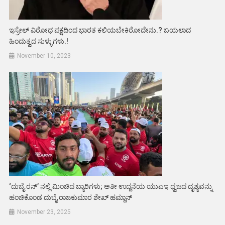
ಇಸ್ರೇಲ್ ವಿರೋಧ ಪಕ್ಷದಿಂದ ಭಾರತ ಕಲಿಯಬೇಕಿರೋದೇನು.? ಬಯಲಾದ
ಹಿಂದುತ್ವದ ಸುಳ್ಳುಗಳು.!
November 10, 2023
‘ದುಬೈ ರನ್’ ನಲ್ಲಿ ಮಿಂಚಿದ ಬ್ಯಾರಿಗಳು; ಅತೀ ಉದ್ದನೆಯ ಯುಎಇ ಧ್ವಜದ ದೃಶ್ಯವನ್ನು
ಹಂಚಿಕೊಂಡ ದುಬೈ ರಾಜಕುಮಾರ ಶೇಖ್ ಹಮ್ದಾನ್
November 23, 2025