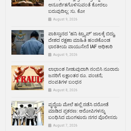
ಅನೂರ್ಜಿತಗೊಳಿಸುವಂತೆ ಕೋರಲು
ಬರುವುದಿಲ್ಲ: ಸು. ಕೋ
August 9, 2026
ಪಾಕಿಸ್ತಾನದ ‘ಹನಿ ಟ್ರ್ಯಾಪ್’ ಜಾಲಕ್ಕೆ ಬಿದ್ದು,
ದೇಶದ ರಕ್ಷಣಾ ಮಾಹಿತಿ ಹಂಚಿಕೊಂಡ
ಭಾರತೀಯ ವಾಯುಸೇನೆ IAF ಅಧಿಕಾರಿ
August 9, 2026
ಲಾಭಾಂಶ ನೀಡುವುದಾಗಿ ನಂಬಿಸಿ ನೂರಾರು
ಜನರಿಗೆ ಲಕ್ಷಾಂತರ ರೂ. ವಂಚನೆ;
ದಂಪತಿಗಳ ಬಂಧನ
August 8, 2026
ವೃದ್ಧೆಯ ಮೇಲೆ ಹಲ್ಲೆ ನಡೆಸಿ ದರೋಡೆ
ಮಾಡಿದ ಪ್ರಕರಣ: ಆರೋಪಿಗಳನ್ನು
ಬಂಧಿಸಿದ ಮಂಗಳೂರು ನಗರ ಪೊಲೀಸರು
August 7, 2026