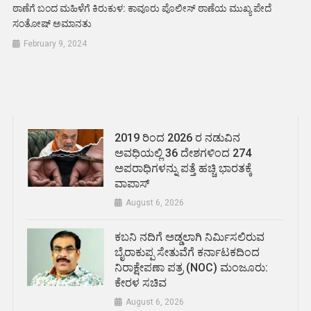
ಠಾಣೆಗೆ ಬಂದ ಮಹಿಳೆಗೆ ಕಿರುಕುಳ: ಕಾವೂರು ಪೊಲೀಸ್ ಠಾಣೆಯ ಮುಖ್ಯ ಪೇದೆ
ಸಂತೋಷ್ ಅಮಾನತು
February 9, 2024
2019 ರಿಂದ 2026 ರ ನಡುವಿನ
ಅವಧಿಯಲ್ಲಿ 36 ದೇಶಗಳಿಂದ 274
ಅಪರಾಧಿಗಳನ್ನು ಪತ್ತೆ ಹಚ್ಚಿ ಭಾರತಕ್ಕೆ
ವಾಪಾಸ್
August 6, 2026
ಕಬನಿ ನದಿಗೆ ಅಡ್ಡಲಾಗಿ ನಿರ್ಮಿಸಲಿರುವ
ಬೈರಾಕುಪ್ಪ ಸೇತುವೆಗೆ ಕರ್ನಾಟಕದಿಂದ
ನಿರಾಕ್ಷೇಪಣಾ ಪತ್ರ (NOC) ಮಂಜೂರು:
ಕೇರಳ ಸಚಿವ
August 6, 2026