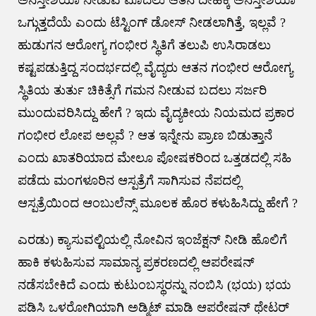
ಒಗ್ಗುತ್ತದೆಯೆ ಎಂದು ಟೆಸ್ಟಿಂಗ್ ಡೋಸ್ ನೀಡಲಾಗಿತ್ತೆ, ಇಲ್ಲವೆ ?
ಹುಡುಗನ ಆರೋಗ್ಯ ಗಂಭೀರ ಸ್ಥಿತಿಗೆ ತಲುಪಿ ಉಸಿರಾಡಲು
ಕಷ್ಟಪಡುತ್ತಿದ್ದ ಸಂದರ್ಭದಲ್ಲಿ ವೈದ್ಯರು ಆತನ ಗಂಭೀರ ಆರೋಗ್ಯ
ಸ್ಥಿತಿಯ ತುರ್ತು ಚಿಕಿತ್ಸೆಗೆ ಗಮನ ನೀಡುವ ಬದಲು ಸರ್ಜರಿ
ಮುಂದುವರಿಸಿದ್ದು ಹೇಗೆ ? ಇದು ವೈದ್ಯಕೀಯ ನಿಯಮದ ಪ್ರಕಾರ
ಗಂಭೀರ ಲೋಪ ಅಲ್ಲವೆ ? ಆತ ಇನ್ನೇನು ಪ್ರಾಣ ಬಿಡುತ್ತಾನೆ
ಎಂದು ಖಾತರಿಯಾದ ಮೇಲೂ ಪೋಷಕರಿಂದ ಒತ್ತಡದಲ್ಲಿ ಸಹಿ
ಪಡೆದು ಮಂಗಳೂರಿನ ಆಸ್ಪತ್ರೆಗೆ ಸಾಗಿಸುವ ನೆಪದಲ್ಲಿ
ಆಸ್ಪತ್ರೆಯಿಂದ ಆಂಬುಲೆನ್ಸ್ ಮೂಲಕ ಹೊರ ಕಳುಹಿಸಿದ್ದು ಹೇಗೆ ?
ಎರಡು) ಕ್ಯಾಸುವಲ್ಟಿಯಲ್ಲಿ ನೋವಿನ ಇಂಜೆಕ್ಷನ್ ನೀಡಿ ಹೊಲಿಗೆ
ಹಾಕಿ ಕಳುಹಿಸುವ ಸಾಮಾನ್ಯ ಪ್ರಕರಣದಲ್ಲಿ ಆಪರೇಷನ್
ನಡೆಸಬೇಕಿದೆ ಎಂದು ಕುಟುಂಬಸ್ಥರನ್ನು ನಂಬಿಸಿ (ಭಯ) ಭಯ
ಪಡಿಸಿ ಒಳರೋಗಿಯಾಗಿ ಅಡ್ಮಿಟ್ ಮಾಡಿ ಆಪರೇಷನ್ ಥೇಟರ್