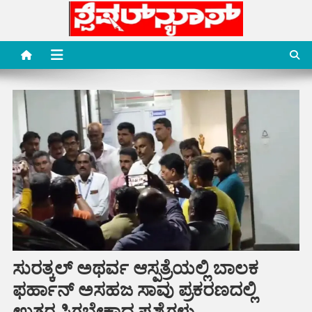
Skip
to
content
Special News Media
Special News Media
ಸುರತ್ಕಲ್ ಅಥರ್ವ ಆಸ್ಪತ್ರೆಯಲ್ಲಿ ಬಾಲಕ
ಫರ್ಹಾನ್ ಅಸಹಜ ಸಾವು ಪ್ರಕರಣದಲ್ಲಿ
ಉತ್ತರ ಸಿಗಬೇಕಾದ ಪ್ರಶ್ನೆಗಳು