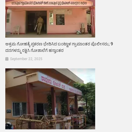
ಅಕ್ರಮ ಗೋಹತ್ಯೆ ಪ್ರಕರಣ ಭೇದಿಸಿದ ಬಂಟ್ವಾಳ ಗ್ರಾಮಾಂತರ ಪೊಲೀಸರು; 9
ದನಗಳನ್ನು ರಕ್ಷಿಸಿ ಗೋಶಾಲೆಗೆ ಹಸ್ತಾಂತರ
September 22, 2025