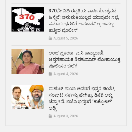
370ನೇ ವಿಧಿ ರದ್ದತಿಯ ವಾರ್ಷಿಕೋತ್ಸವದ
ಹಿನ್ನೆಲೆ: ಅನುಮತಿಯಿಲ್ಲದೆ ಯಾವುದೇ ಸಭೆ,
ಸಮಾರಂಭಗಳಿಗೆ ಅವಕಾಶವಿಲ್ಲ: ಜಮ್ಮು-
ಕಾಶ್ಮೀರ ಪೊಲೀಸ್
August 5, 2026
ಲಂಚ ಪ್ರಕರಣ: ಎ.ಸಿ ಕಾವ್ಯಾರಾಣಿ,
ಆಪ್ತಸಹಾಯಕ ಶಿವಕುಮಾರ್‌ ಲೋಕಾಯುಕ್ತ
ಪೊಲೀಸರ ಬಲೆಗೆ
August 4, 2026
ರಾಹುಲ್ ಗಾಂಧಿ ಅವರಿಗೆ ಭಿನ್ನರ ಚಿಂತೆ.!,
ಸಂಪುಟ ಸರ್ಕಸ್ಸು ಹೇಗಿತ್ತು, ಡಿಕೆಶಿ ಲಕ್ಕು
ಚೆನ್ನಾಗಿದೆ. ಬಿಜೆಪಿ ಭಿನ್ನರಿಗೆ ‘ಕಾಕ್ರೋಚ್’
ಅಡ್ಡಿ
August 3, 2026