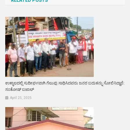
RELATED POSTS
ಉಳ್ಳಾಲದಲ್ಲಿ ಸುದೀರ್ಘವಾಗಿ ಗೆಲುವು ಸಾಧಿಸಿದವರು ಜನರ ಬದುಕನ್ನು ಸೋಲಿಸಿದ್ದಾರೆ:
ಸಂತೋಷ್ ಬಜಾಲ್
April 25, 2025