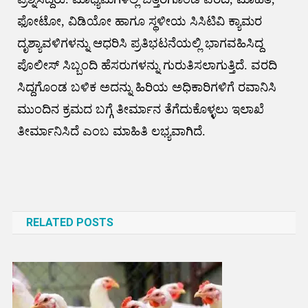
ಫೋಟೋ, ವಿಡಿಯೋ ಹಾಗೂ ಸ್ಥಳೀಯ ಸಿಸಿಟಿವಿ ಕ್ಯಾಮರ
ದೃಶ್ಯಾವಳಿಗಳನ್ನು ಆಧರಿಸಿ ಪ್ರತಿಭಟನೆಯಲ್ಲಿ ಭಾಗವಹಿಸಿದ್ದ
ಪೊಲೀಸ್‌ ಸಿಬ್ಬಂದಿ ಹೆಸರುಗಳನ್ನು ಗುರುತಿಸಲಾಗುತ್ತಿದೆ. ವರದಿ
ಸಿದ್ದಗೊಂಡ ಬಳಿಕ ಅದನ್ನು ಹಿರಿಯ ಅಧಿಕಾರಿಗಳಿಗೆ ರವಾನಿಸಿ
ಮುಂದಿನ ಕ್ರಮದ ಬಗ್ಗೆ ತೀರ್ಮಾನ ತೆಗೆದುಕೊಳ್ಳಲು ಇಲಾಖೆ
ತೀರ್ಮಾನಿಸಿದೆ ಎಂಬ ಮಾಹಿತಿ ಲಭ್ಯವಾಗಿದೆ.
Post
navigation
RELATED POSTS