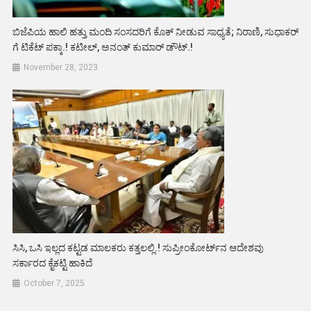
ಬಿಜೆಪಿಯ ಹಾಲಿ ಹತ್ತು ಮಂದಿ ಸಂಸದರಿಗೆ ಕೊಕ್ ನೀಡುವ ಸಾಧ್ಯತೆ; ನಿರಾಣಿ, ಸುಧಾಕರ್
ಗೆ ಟಿಕೆಟ್ ಪಕ್ಕಾ.! ಕಟೀಲ್, ಅನಂತ್ ಕುಮಾರ್ ಡೌಟ್.!
November 28, 2023
ಸಿಸಿ, ಒಸಿ ಇಲ್ಲದ ಕಟ್ಟಡ ಮಾಲಕರು ಕತ್ತಲಲ್ಲಿ.! ಸುಪ್ರೀಂಕೋರ್ಟ್‌ನ ಆದೇಶವು
ಸರ್ಕಾರದ ಕೈಕಟ್ಟಿ ಹಾಕಿದೆ
October 7, 2025