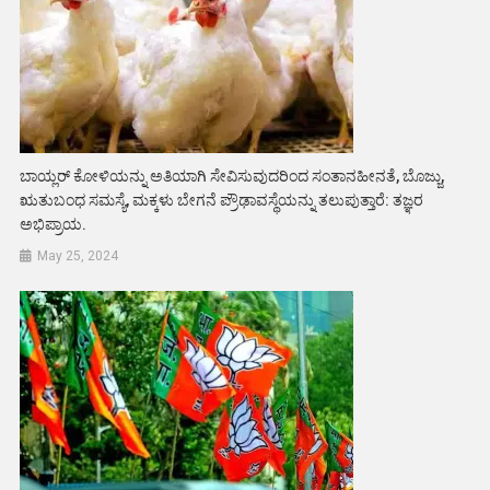
ಬಾಯ್ಲರ್‌ ಕೋಳಿಯನ್ನು ಅತಿಯಾಗಿ ಸೇವಿಸುವುದರಿಂದ ಸಂತಾನಹೀನತೆ, ಬೊಜ್ಜು,
ಋತುಬಂಧ ಸಮಸ್ಯೆ, ಮಕ್ಕಳು ಬೇಗನೆ ಪ್ರೌಢಾವಸ್ಥೆಯನ್ನು ತಲುಪುತ್ತಾರೆ: ತಜ್ಞರ
ಅಭಿಪ್ರಾಯ.
May 25, 2024