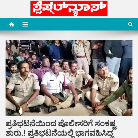
Skip
to
content
Special News Media
Special News Media
ಪ್ರತಿಭಟನೆಯಿಂದ ಪೊಲೀಸರಿಗೆ ಸಂಕಷ್ಟ
ಶುರು.! ಪ್ರತಿಭಟನೆಯಲ್ಲಿ ಭಾಗವಹಿಸಿದ್ದ