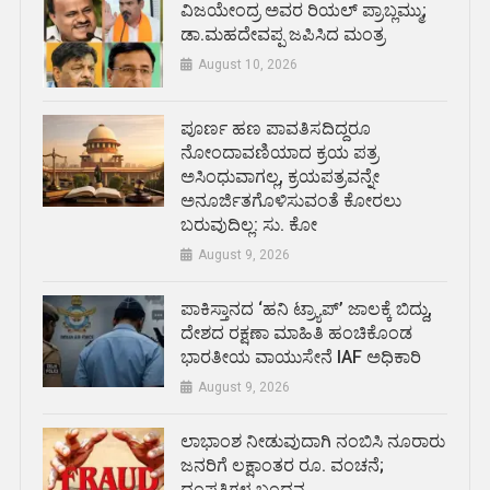
ವಿಜಯೇಂದ್ರ ಅವರ ರಿಯಲ್ ಪ್ರಾಬ್ಲಮ್ಮು;
ಡಾ.ಮಹದೇವಪ್ಪ ಜಪಿಸಿದ ಮಂತ್ರ
August 10, 2026
ಪೂರ್ಣ ಹಣ ಪಾವತಿಸದಿದ್ದರೂ
ನೋಂದಾವಣಿಯಾದ ಕ್ರಯ ಪತ್ರ
ಅಸಿಂಧುವಾಗಲ್ಲ, ಕ್ರಯಪತ್ರವನ್ನೇ
ಅನೂರ್ಜಿತಗೊಳಿಸುವಂತೆ ಕೋರಲು
ಬರುವುದಿಲ್ಲ: ಸು. ಕೋ
August 9, 2026
ಪಾಕಿಸ್ತಾನದ ‘ಹನಿ ಟ್ರ್ಯಾಪ್’ ಜಾಲಕ್ಕೆ ಬಿದ್ದು,
ದೇಶದ ರಕ್ಷಣಾ ಮಾಹಿತಿ ಹಂಚಿಕೊಂಡ
ಭಾರತೀಯ ವಾಯುಸೇನೆ IAF ಅಧಿಕಾರಿ
August 9, 2026
ಲಾಭಾಂಶ ನೀಡುವುದಾಗಿ ನಂಬಿಸಿ ನೂರಾರು
ಜನರಿಗೆ ಲಕ್ಷಾಂತರ ರೂ. ವಂಚನೆ;
ದಂಪತಿಗಳ ಬಂಧನ