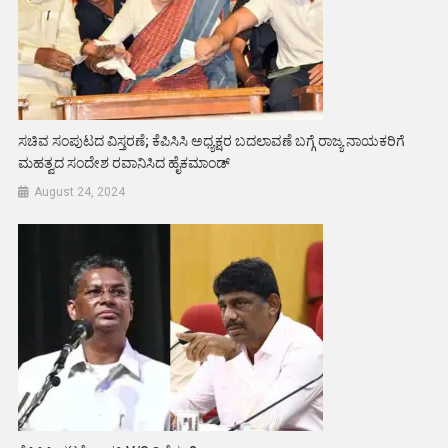
ಸಚಿವ ಸಂಪುಟದ ವಿಸ್ತರಣೆ; ಕೆಪಿಸಿಸಿ ಅಧ್ಯಕ್ಷರ ಬದಲಾವಣೆ ಬಗ್ಗೆ ರಾಜ್ಯ ನಾಯಕರಿಗೆ
ಮಹತ್ವದ ಸಂದೇಶ ರವಾನಿಸಿದ ಹೈಕಮಾಂಡ್
August 24, 2024