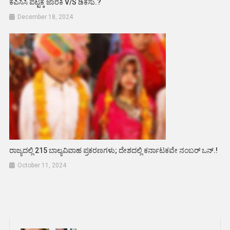
ಕೆಪಿಸಿಸಿ ಪಟ್ಟಕ್ಕೆ ಜಾರಕಿ V/s ಡಿಕೆಸು.?
December 18, 2024
ರಾಜ್ಯದಲ್ಲಿ 215 ಬಾಲ್ಯವಿವಾಹ ಪ್ರಕರಣಗಳು; ದೇಶದಲ್ಲಿ ಕರ್ನಾಟಕವೇ ನಂಬರ್ ಒನ್.!
October 11, 2024