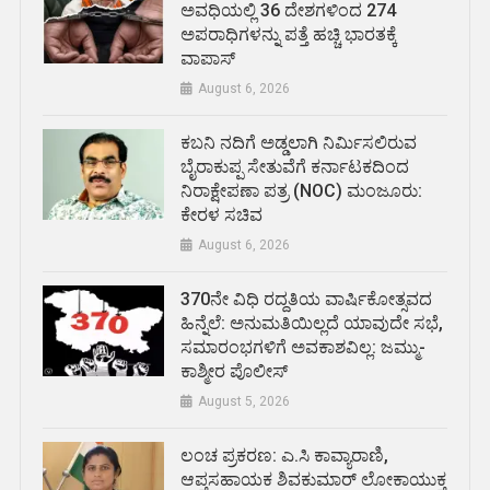
ಅವಧಿಯಲ್ಲಿ 36 ದೇಶಗಳಿಂದ 274
ಅಪರಾಧಿಗಳನ್ನು ಪತ್ತೆ ಹಚ್ಚಿ ಭಾರತಕ್ಕೆ
ವಾಪಾಸ್
August 6, 2026
ಕಬನಿ ನದಿಗೆ ಅಡ್ಡಲಾಗಿ ನಿರ್ಮಿಸಲಿರುವ
ಬೈರಾಕುಪ್ಪ ಸೇತುವೆಗೆ ಕರ್ನಾಟಕದಿಂದ
ನಿರಾಕ್ಷೇಪಣಾ ಪತ್ರ (NOC) ಮಂಜೂರು:
ಕೇರಳ ಸಚಿವ
August 6, 2026
370ನೇ ವಿಧಿ ರದ್ದತಿಯ ವಾರ್ಷಿಕೋತ್ಸವದ
ಹಿನ್ನೆಲೆ: ಅನುಮತಿಯಿಲ್ಲದೆ ಯಾವುದೇ ಸಭೆ,
ಸಮಾರಂಭಗಳಿಗೆ ಅವಕಾಶವಿಲ್ಲ: ಜಮ್ಮು-
ಕಾಶ್ಮೀರ ಪೊಲೀಸ್
August 5, 2026
ಲಂಚ ಪ್ರಕರಣ: ಎ.ಸಿ ಕಾವ್ಯಾರಾಣಿ,
ಆಪ್ತಸಹಾಯಕ ಶಿವಕುಮಾರ್‌ ಲೋಕಾಯುಕ್ತ