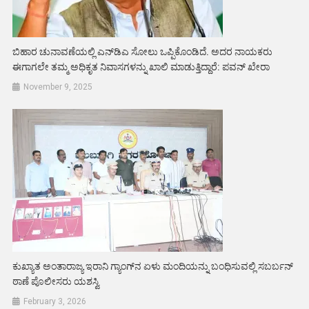
ಬಿಹಾರ ಚುನಾವಣೆಯಲ್ಲಿ ಎನ್‌ಡಿಎ ಸೋಲು ಒಪ್ಪಿಕೊಂಡಿದೆ. ಅದರ ನಾಯಕರು
ಈಗಾಗಲೇ ತಮ್ಮ ಅಧಿಕೃತ ನಿವಾಸಗಳನ್ನು ಖಾಲಿ ಮಾಡುತ್ತಿದ್ದಾರೆ: ಪವನ್ ಖೇರಾ
November 9, 2025
ಕುಖ್ಯಾತ ಅಂತಾರಾಜ್ಯ ಇರಾನಿ ಗ್ಯಾಂಗ್‌ನ ಏಳು ಮಂದಿಯನ್ನು ಬಂಧಿಸುವಲ್ಲಿ ಸಬರ್ಬನ್‌
ಠಾಣೆ ಪೊಲೀಸರು ಯಶಸ್ವಿ
February 3, 2026