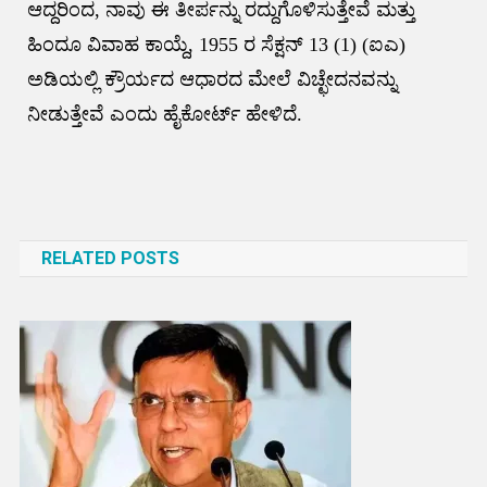
ಆದ್ದರಿಂದ, ನಾವು ಈ ತೀರ್ಪನ್ನು ರದ್ದುಗೊಳಿಸುತ್ತೇವೆ ಮತ್ತು
ಹಿಂದೂ ವಿವಾಹ ಕಾಯ್ದೆ, 1955 ರ ಸೆಕ್ಷನ್ 13 (1) (ಐಎ)
ಅಡಿಯಲ್ಲಿ ಕ್ರೌರ್ಯದ ಆಧಾರದ ಮೇಲೆ ವಿಚ್ಛೇದನವನ್ನು
ನೀಡುತ್ತೇವೆ ಎಂದು ಹೈಕೋರ್ಟ್ ಹೇಳಿದೆ.
Post
navigation
RELATED POSTS