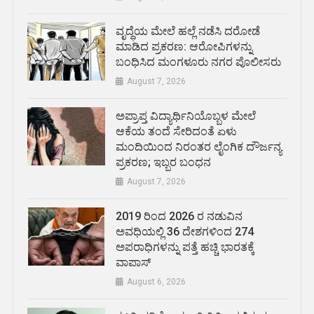
ವೃದ್ಧೆಯ ಮೇಲೆ ಹಲ್ಲೆ ನಡೆಸಿ ದರೋಡೆ
ಮಾಡಿದ ಪ್ರಕರಣ: ಆರೋಪಿಗಳನ್ನು
ಬಂಧಿಸಿದ ಮಂಗಳೂರು ನಗರ ಪೊಲೀಸರು
August 7, 2026
ಅಪ್ರಾಪ್ತ ವಿದ್ಯಾರ್ಥಿನಿಯೊಬ್ಬಳ ಮೇಲೆ
ಆಕೆಯ ತಂದೆ ಸೇರಿದಂತೆ ಏಳು
ಮಂದಿಯಿಂದ ನಿರಂತರ ಲೈಂಗಿಕ ದೌರ್ಜನ್ಯ
ಪ್ರಕರಣ; ಇಬ್ಬರ ಬಂಧನ
August 7, 2026
2019 ರಿಂದ 2026 ರ ನಡುವಿನ
ಅವಧಿಯಲ್ಲಿ 36 ದೇಶಗಳಿಂದ 274
ಅಪರಾಧಿಗಳನ್ನು ಪತ್ತೆ ಹಚ್ಚಿ ಭಾರತಕ್ಕೆ
ವಾಪಾಸ್
August 6, 2026