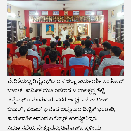
ವೇದಿಕೆಯಲ್ಲಿ ಡಿವೈಎಫ್ಐ ದ.ಕ ಜಿಲ್ಲಾ ಕಾರ್ಯದರ್ಶಿ ಸಂತೋಷ್
ಬಜಾಲ್, ಕಾರ್ಮಿಕ ಮುಖಂಡರಾದ ಜೆ ಬಾಲಕೃಷ್ಣ ಶೆಟ್ಟಿ,
ಡಿವೈಎಫ್ಐ ಮಂಗಳೂರು ನಗರ ಅಧ್ಯಕ್ಷರಾದ ಜಗದೀಶ್
ಬಜಾಲ್ , ಬಜಾಲ್ ಘಟಕದ ಅಧ್ಯಕ್ಷರಾದ ದೀಕ್ಷಿತ್ ಭಂಡಾರಿ,
ಕಾರ್ಯದರ್ಶಿ ಆನಂದ ಎನೆಲ್ಮಾರ್ ಉಪಸ್ಥಿತರಿದ್ದರು.
ಸಿದ್ದತಾ ಸಭೆಯ ನೇತೃತ್ವವನ್ನು ಡಿವೈಎಫ್ಐ ಸ್ಥಳೀಯ