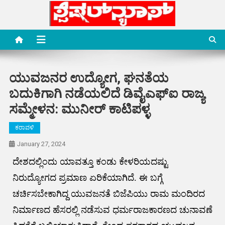
Skip
to
content
Special News Media
Special News Media
ಯುವಜನರ ಉದ್ಯೋಗ, ಘನತೆಯ
ಬದುಕಿಗಾಗಿ ನಡೆಯಲಿದೆ ಡಿವೈಎಫ್ಐ ರಾಜ್ಯ
ಸಮ್ಮೇಳನ: ಮುನೀರ್ ಕಾಟಿಪಳ್ಳ
ಕರಾವಳಿ
January 27, 2024
ದೇಶದಲ್ಲಿಂದು ಯಾವತ್ತೂ ಕಂಡು ಕೇಳರಿಯದಷ್ಟು
ನಿರುದ್ಯೋಗದ ಪ್ರಮಾಣ ಏರಿಕೆಯಾಗಿದೆ. ಈ ಬಗ್ಗೆ
ಚರ್ಚಿಸಬೇಕಾಗಿದ್ದ ಯುವಜನತೆ ಬಿಜೆಪಿಯು ರಾಮ ಮಂದಿರದ
ನಿರ್ಮಾಣದ ಹೆಸರಲ್ಲಿ ನಡೆಸುವ ಧರ್ಮರಾಜಕಾರಣದ ಚುನಾವಣೆ