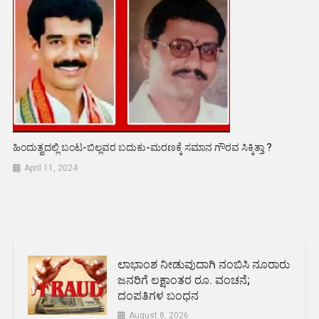
ಹಿಂದುತ್ವದಲ್ಲಿ ಬಂಟ-ಬಿಲ್ಲವರ ಬದುಕು-ಮರಣಕ್ಕೆ ಸಮಾನ ಗೌರವ ಸಿಕ್ಕಿತ್ತಾ ?
April 11, 2024
ಲಾಭಾಂಶ ನೀಡುವುದಾಗಿ ನಂಬಿಸಿ ನೂರಾರು
ಜನರಿಗೆ ಲಕ್ಷಾಂತರ ರೂ. ವಂಚನೆ;
ದಂಪತಿಗಳ ಬಂಧನ
August 8, 2026