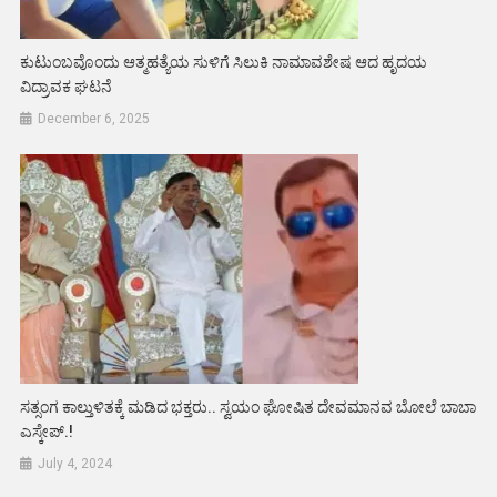
ಕುಟುಂಬವೊಂದು ಆತ್ಮಹತ್ಯೆಯ ಸುಳಿಗೆ ಸಿಲುಕಿ ನಾಮಾವಶೇಷ ಆದ ಹೃದಯ
ವಿದ್ರಾವಕ ಘಟನೆ
December 6, 2025
ಸತ್ಸಂಗ ಕಾಲ್ತುಳಿತಕ್ಕೆ ಮಡಿದ ಭಕ್ತರು.. ಸ್ವಯಂ ಘೋಷಿತ ದೇವಮಾನವ ಬೋಲೆ ಬಾಬಾ
ಎಸ್ಕೇಪ್.!
July 4, 2024