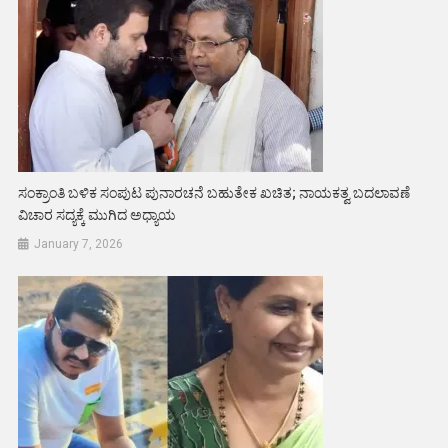
ಸಂಕ್ರಾಂತಿ ಬಳಿಕ ಸಂಪುಟ ಪುನಾರಚನೆ ಬಹುತೇಕ ಖಚಿತ; ನಾಯಕತ್ವ ಬದಲಾವಣೆ
ವಿಚಾರ ಸದ್ಯಕ್ಕೆ ಮುಗಿದ ಅಧ್ಯಾಯ
January 7, 2026