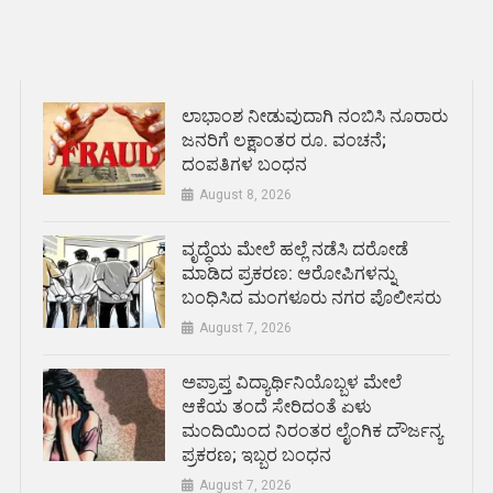
ಲಾಭಾಂಶ ನೀಡುವುದಾಗಿ ನಂಬಿಸಿ ನೂರಾರು
ಜನರಿಗೆ ಲಕ್ಷಾಂತರ ರೂ. ವಂಚನೆ;
ದಂಪತಿಗಳ ಬಂಧನ
August 8, 2026
ವೃದ್ಧೆಯ ಮೇಲೆ ಹಲ್ಲೆ ನಡೆಸಿ ದರೋಡೆ
ಮಾಡಿದ ಪ್ರಕರಣ: ಆರೋಪಿಗಳನ್ನು
ಬಂಧಿಸಿದ ಮಂಗಳೂರು ನಗರ ಪೊಲೀಸರು
August 7, 2026
ಅಪ್ರಾಪ್ತ ವಿದ್ಯಾರ್ಥಿನಿಯೊಬ್ಬಳ ಮೇಲೆ
ಆಕೆಯ ತಂದೆ ಸೇರಿದಂತೆ ಏಳು
ಮಂದಿಯಿಂದ ನಿರಂತರ ಲೈಂಗಿಕ ದೌರ್ಜನ್ಯ
ಪ್ರಕರಣ; ಇಬ್ಬರ ಬಂಧನ
August 7, 2026