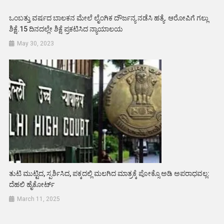
ಒಂಬತ್ತು ವರ್ಷದ ಬಾಲಕನ ಮೇಲೆ ಲೈಂಗಿಕ ದೌರ್ಜನ್ಯ ನಡೆಸಿ ಹತ್ಯೆ. ಆರೋಪಿಗೆ ಗಲ್ಲು
ಶಿಕ್ಷೆ.15 ದಿನದಲ್ಲೇ ಶಿಕ್ಷೆ ಪ್ರಕಟಿಸಿದ ನ್ಯಾಯಾಲಯ
May 30, 2023
ತುಟಿ ಮುಟ್ಟಿದ, ಸ್ಪರ್ಶಿಸಿದ, ಪಕ್ಕದಲ್ಲಿ ಮಲಗಿದ ಮಾತ್ರಕ್ಕೆ ಪೋಕ್ಸೊ ಅಡಿ ಅಪರಾಧವಲ್ಲ:
ದೆಹಲಿ ಹೈಕೋರ್ಟ್
March 11, 2025