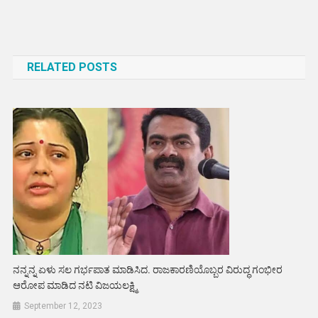
Post
navigation
RELATED POSTS
ನನ್ನನ್ನ ಏಳು ಸಲ ಗರ್ಭಪಾತ ಮಾಡಿಸಿದ. ರಾಜಕಾರಣಿಯೊಬ್ಬರ ವಿರುದ್ಧ ಗಂಭೀರ
ಆರೋಪ ಮಾಡಿದ ನಟಿ ವಿಜಯಲಕ್ಷ್ಮಿ
September 12, 2023