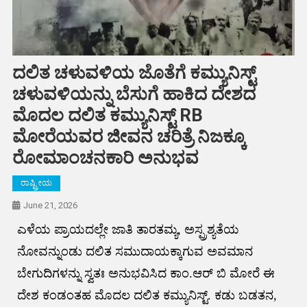
ದಲಿತ ಚಳುವಳಿಯ ಜೊತೆಗೆ ಕಮ್ಯುನಿಸ್ಟ್
ಚಳುವಳಿಯನ್ನು ಬೆಸುಗೆ ಹಾಕಿದ ದೇಶದ
ಮೊದಲ ದಲಿತ ಕಮ್ಯುನಿಸ್ಟ್ RB
ಮೋರೆಯವರ ಜೀವನ ಚರಿತ್ರೆ ನಿಜಕ್ಕೂ
ರೋಮಾಂಚನಕಾರಿ ಅನುಭವ
ರಾಷ್ಟ್ರೀಯ
June 21, 2026
ಎಳೆಯ ಪ್ರಾಯದಲ್ಲೇ ಜಾತಿ ತಾರತಮ್ಯ, ಅಸ್ಪ್ರಶ್ಯತೆಯ
ನೋವನ್ನುಂಡು ದಲಿತ ಸಮುದಾಯಕ್ಕಾಗುವ ಅವಮಾನ
ಬೇಗುದಿಗಳನ್ನು ಸ್ವತಃ ಅನುಭವಿಸಿದ ಕಾಂ.ಆರ್ ಬಿ ಮೋರೆ ಈ
ದೇಶ ಕಂಡಂತಹ ಮೊದಲ ದಲಿತ ಕಮ್ಯುನಿಸ್ಟ್. ಕಡು ಬಡತನ,