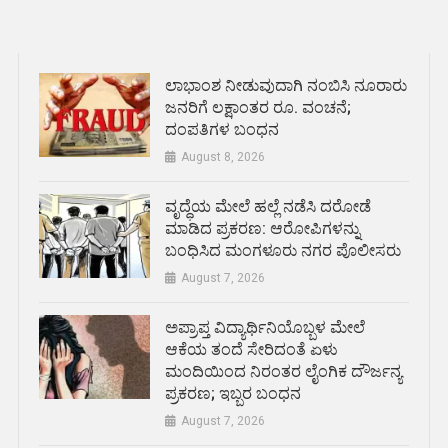
ಲಾಭಾಂಶ ನೀಡುವುದಾಗಿ ನಂಬಿಸಿ ನೂರಾರು
ಜನರಿಗೆ ಲಕ್ಷಾಂತರ ರೂ. ವಂಚನೆ;
ದಂಪತಿಗಳ ಬಂಧನ
August 8, 2026
ವೃದ್ಧೆಯ ಮೇಲೆ ಹಲ್ಲೆ ನಡೆಸಿ ದರೋಡೆ
ಮಾಡಿದ ಪ್ರಕರಣ: ಆರೋಪಿಗಳನ್ನು
ಬಂಧಿಸಿದ ಮಂಗಳೂರು ನಗರ ಪೊಲೀಸರು
August 7, 2026
ಅಪ್ರಾಪ್ತ ವಿದ್ಯಾರ್ಥಿನಿಯೊಬ್ಬಳ ಮೇಲೆ
ಆಕೆಯ ತಂದೆ ಸೇರಿದಂತೆ ಏಳು
ಮಂದಿಯಿಂದ ನಿರಂತರ ಲೈಂಗಿಕ ದೌರ್ಜನ್ಯ
ಪ್ರಕರಣ; ಇಬ್ಬರ ಬಂಧನ
August 7, 2026