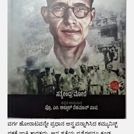
ವರ್ಗ ಹೋರಾಟವನ್ನೇ ಪ್ರಧಾನ ಅಸ್ತ್ರವನ್ನಾಗಿಸಿದ ಕಮ್ಯುನಿಸ್ಟ್
ಪಕ್ಷಕ್ಕೆ ಜಾತಿ ತಾರತಮ್ಯ, ಅಸ್ಪ್ರಶ್ಯತೆಯ ಪ್ರಶ್ನೆಗಳನ್ನೂ ಕೂಡ