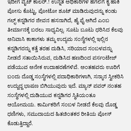
ಇದೀಗ ವೈಟ್ ಕಾಲರ್.! ಉನ್ನತ ಅಧಿಕಾರಿಗಳ ಹೆಗಲಿಗೆ ಕೈ ಹಾಕಿ
ಪೋಸು ಕೊಟ್ಟು, ಪೋಟೋ ಶೂಟ್ ಮಾಡಿರುವುದನ್ನು ಕಂಡು
ಗಲ್ಫ್ ಕನ್ನಡಿಗರ ಜೀವನ ಹಸನಾಗಿದೆ, ಹೈ ಫೈ ಆಗಿದೆ ಎಂಬ
ತೀರ್ಮಾನಕ್ಕೆ ಬರಲು ಸಾಧ್ಯವಿಲ್ಲ. ಸೂಟು ಬೂಟು ಧರಿಸಿದ ಕೆಲವು
ಅನಿವಾಸಿ ಕಾಕಾಗಳು ತಮ್ಮ ಉದ್ಯಮ ಸಂಸ್ಥೆಗಳಲ್ಲಿ ಇಲ್ಲಿನ
ಕನ್ನಡಿಗರನ್ನು ಕತ್ತೆ ತರಹ ದುಡಿಸಿ, ಸರಿಯಾದ ಸಂಬಳವನ್ನು
ನೀಡದೆ ಸತಾಯಿಸಿರುವ, ದುಡಿಸಿದ ಹಣದಿಂದ ಪರ್ಸಂಟೇಜ್
ಪಡೆಯುವ ಅನೇಕ ಉದಾಹರಣೆಗಳಿವೆ. ಅಂತಹವರು ಊರಿಗೆ
ಬಂದು ದೊಡ್ಡ ಸಂಸ್ಥೆಗಳಲ್ಲಿ ಪದಾಧಿಕಾರಿಗಳಾಗಿ, ಸನ್ಮಾನ ಸ್ವೀಕರಿಸಿ
ಉದ್ದುದ್ದ ಭಾಷಣ ಬಿಗಿಯುವುದು ಇದೆ. ಮ್ಯಾನ್ ಪವರ್ ನಂತಹ
ಸಂಸ್ಥೆಗಳಲ್ಲಿ ದುಡಿಯುವ ಕನ್ನಡಿಗರ ಸ್ಥಿತಿಯಂತೂ
ಆಯೋಮಯ. ಕಾರ್ಮಿಕರಿಗೆ ಸಂಬಳ ನೀಡದೆ ಕೆಲವು ದೊಡ್ಡ
ಧಣಿಗಳು, ಸಮುದಾಯದ ಹಿತಚಿಂತಕರ ರೀತಿಯ ಪೋಸ್
ಕೊಡುತ್ತಿದ್ದಾರೆ.