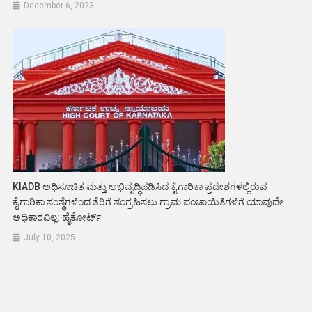
December 6, 2023
KIADB ಅಧಿಸೂಚಿತ ಮತ್ತು ಅಭಿವೃದ್ಧಿಪಡಿಸಿದ ಕೈಗಾರಿಕಾ ಪ್ರದೇಶಗಳಲ್ಲಿರುವ
ಕೈಗಾರಿಕಾ ಸಂಸ್ಥೆಗಳಿಂದ ತೆರಿಗೆ ಸಂಗ್ರಹಿಸಲು ಗ್ರಾಮ ಪಂಚಾಯಿತಿಗಳಿಗೆ ಯಾವುದೇ
ಅಧಿಕಾರವಿಲ್ಲ: ಹೈಕೋರ್ಟ್
July 10, 2025