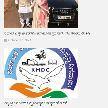
ರಿಯಲ್ ಎಸ್ಟೇಟ್ ಉದ್ಯಮಿ ಅನುಮಾನಾಸ್ಪದ ಸಾವು; ಮಂಗಳೂರು ಲಿಂಕ್?
October 17, 2024
ಲಕ್ಕಿ ಸ್ಕೀಂ ನಂತಾದ ಅಲ್ಪಸಂಖ್ಯಾತರ ಕಲ್ಯಾಣ ಯೋಜನೆ