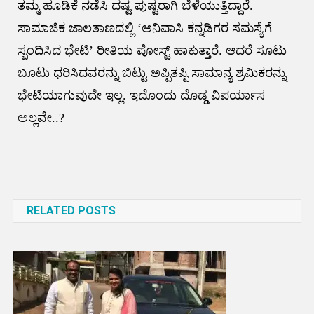
ತಮ್ಮ ಹೂಡಿಕೆ ನಡೆಸಿ ದಷ್ಟ ಪುಷ್ಟರಾಗಿ ಬೆಳೆಯುತ್ತಿದ್ದಾರೆ.
ಸಾಮಾಜಿಕ ಜಾಲತಾಣದಲ್ಲಿ ‘ಅನಿವಾಸಿ ಕನ್ನಡಿಗರ ಸಮಸ್ಯೆಗೆ
ಸ್ಪಂದಿಸಿದ ಭೇಟಿ’ ರೀತಿಯ ಪೋಸ್ಟ್ ಹಾಕುತ್ತಾರೆ. ಆದರೆ ಸೂಟು
ಬೂಟು ಧರಿಸಿದವರನ್ನು ಬಿಟ್ಟು ಅಪ್ಪಿತಪ್ಪಿ ಸಾಮಾನ್ಯ ಶ್ರಮಿಕರನ್ನು
ಭೇಟಿಯಾಗುವುದೇ ಇಲ್ಲ. ಇದೊಂದು ದೊಡ್ಡ ವಿಪರ್ಯಾಸ
ಅಲ್ಲವೇ..?
Post
navigation
RELATED POSTS