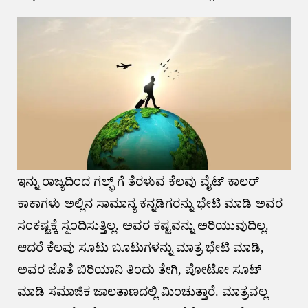
ಇನ್ನು ರಾಜ್ಯದಿಂದ ಗಲ್ಫ್ ಗೆ ತೆರಳುವ ಕೆಲವು ವೈಟ್ ಕಾಲರ್
ಕಾಕಾಗಳು ಅಲ್ಲಿನ ಸಾಮಾನ್ಯ ಕನ್ನಡಿಗರನ್ನು ಭೇಟಿ ಮಾಡಿ ಅವರ
ಸಂಕಷ್ಟಕ್ಕೆ ಸ್ಪಂದಿಸುತ್ತಿಲ್ಲ. ಅವರ ಕಷ್ಟವನ್ನು ಅರಿಯುವುದಿಲ್ಲ.
ಆದರೆ ಕೆಲವು ಸೂಟು ಬೂಟುಗಳನ್ನು ಮಾತ್ರ ಭೇಟಿ ಮಾಡಿ,
ಅವರ ಜೊತೆ ಬಿರಿಯಾನಿ ತಿಂದು ತೇಗಿ, ಪೋಟೋ ಸೂಟ್
ಮಾಡಿ ಸಮಾಜಿಕ ಜಾಲತಾಣದಲ್ಲಿ ಮಿಂಚುತ್ತಾರೆ. ಮಾತ್ರವಲ್ಲ