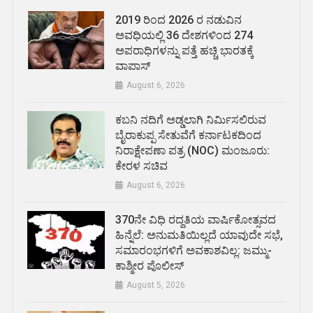
2019 ರಿಂದ 2026 ರ ನಡುವಿನ
ಅವಧಿಯಲ್ಲಿ 36 ದೇಶಗಳಿಂದ 274
ಅಪರಾಧಿಗಳನ್ನು ಪತ್ತೆ ಹಚ್ಚಿ ಭಾರತಕ್ಕೆ
ವಾಪಾಸ್
August 6, 2026
ಕಬನಿ ನದಿಗೆ ಅಡ್ಡಲಾಗಿ ನಿರ್ಮಿಸಲಿರುವ
ಬೈರಾಕುಪ್ಪ ಸೇತುವೆಗೆ ಕರ್ನಾಟಕದಿಂದ
ನಿರಾಕ್ಷೇಪಣಾ ಪತ್ರ (NOC) ಮಂಜೂರು:
ಕೇರಳ ಸಚಿವ
August 6, 2026
370ನೇ ವಿಧಿ ರದ್ದತಿಯ ವಾರ್ಷಿಕೋತ್ಸವದ
ಹಿನ್ನೆಲೆ: ಅನುಮತಿಯಿಲ್ಲದೆ ಯಾವುದೇ ಸಭೆ,
ಸಮಾರಂಭಗಳಿಗೆ ಅವಕಾಶವಿಲ್ಲ: ಜಮ್ಮು-
ಕಾಶ್ಮೀರ ಪೊಲೀಸ್
August 5, 2026