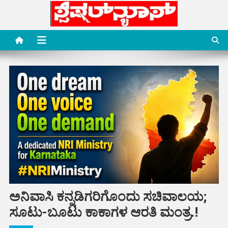
Skip
to
content
Special News Media
Special News Media
ಅನಿವಾಸಿ ಕನ್ನಡಿಗರಿಗೊಂದು ಸಚಿವಾಲಯ;
ಸೂಟು-ಬೂಟು ಕಾಕಾಗಳ ಆರತಿ ಮಂತ್ರ.!