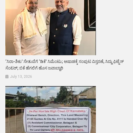
‘ಸಿರಾ-ಶಿಕು’ ಸೇತುವೆಗೆ ‘ಡಿಕೆ’ ಸಿಮೆಂಟು; ಆಷಾಡಕ್ಕೆ ಸಂಪುಟ ವಿಸ್ತರಣೆ, ಸಿದ್ದು ಫಿಟ್ನೆಸ್
ಸೆಂಟರ್; ಬಿಕೆ ಹೆಗಲಿಗೆ ಹೊಸ ಜವಾಬ್ದಾರಿ
July 13, 2026