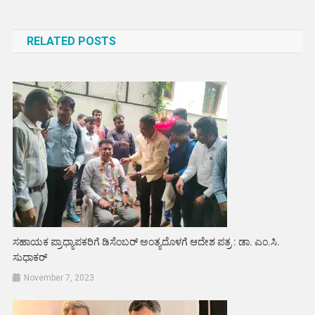
navigation
RELATED POSTS
ಸಹಾಯಕ ಪ್ರಾಧ್ಯಾಪಕರಿಗೆ ಡಿಸೆಂಬರ್ ಅಂತ್ಯದೊಳಗೆ ಆದೇಶ ಪತ್ರ : ಡಾ. ಎಂ.ಸಿ.
ಸುಧಾಕರ್
November 7, 2023