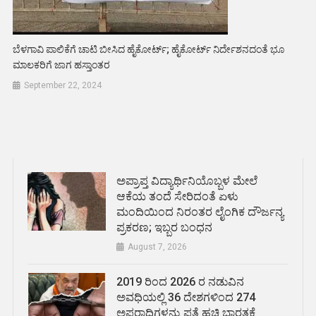
ಬೆಳಗಾವಿ ಪಾಲಿಕೆಗೆ ಚಾಟಿ ಬೀಸಿದ ಹೈಕೋರ್ಟ್; ಹೈಕೋರ್ಟ್ ನಿರ್ದೇಶನದಂತೆ ಭೂ
ಮಾಲಕರಿಗೆ ಜಾಗ ಹಸ್ತಾಂತರ
September 22, 2024
ಅಪ್ರಾಪ್ತ ವಿದ್ಯಾರ್ಥಿನಿಯೊಬ್ಬಳ ಮೇಲೆ
ಆಕೆಯ ತಂದೆ ಸೇರಿದಂತೆ ಏಳು
ಮಂದಿಯಿಂದ ನಿರಂತರ ಲೈಂಗಿಕ ದೌರ್ಜನ್ಯ
ಪ್ರಕರಣ; ಇಬ್ಬರ ಬಂಧನ
August 7, 2026
2019 ರಿಂದ 2026 ರ ನಡುವಿನ
ಅವಧಿಯಲ್ಲಿ 36 ದೇಶಗಳಿಂದ 274
ಅಪರಾಧಿಗಳನ್ನು ಪತ್ತೆ ಹಚ್ಚಿ ಭಾರತಕ್ಕೆ