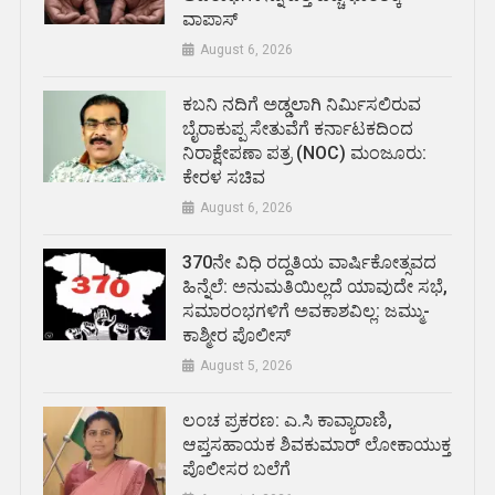
ವಾಪಾಸ್
August 6, 2026
ಕಬನಿ ನದಿಗೆ ಅಡ್ಡಲಾಗಿ ನಿರ್ಮಿಸಲಿರುವ
ಬೈರಾಕುಪ್ಪ ಸೇತುವೆಗೆ ಕರ್ನಾಟಕದಿಂದ
ನಿರಾಕ್ಷೇಪಣಾ ಪತ್ರ (NOC) ಮಂಜೂರು:
ಕೇರಳ ಸಚಿವ
August 6, 2026
370ನೇ ವಿಧಿ ರದ್ದತಿಯ ವಾರ್ಷಿಕೋತ್ಸವದ
ಹಿನ್ನೆಲೆ: ಅನುಮತಿಯಿಲ್ಲದೆ ಯಾವುದೇ ಸಭೆ,
ಸಮಾರಂಭಗಳಿಗೆ ಅವಕಾಶವಿಲ್ಲ: ಜಮ್ಮು-
ಕಾಶ್ಮೀರ ಪೊಲೀಸ್
August 5, 2026
ಲಂಚ ಪ್ರಕರಣ: ಎ.ಸಿ ಕಾವ್ಯಾರಾಣಿ,
ಆಪ್ತಸಹಾಯಕ ಶಿವಕುಮಾರ್‌ ಲೋಕಾಯುಕ್ತ
ಪೊಲೀಸರ ಬಲೆಗೆ