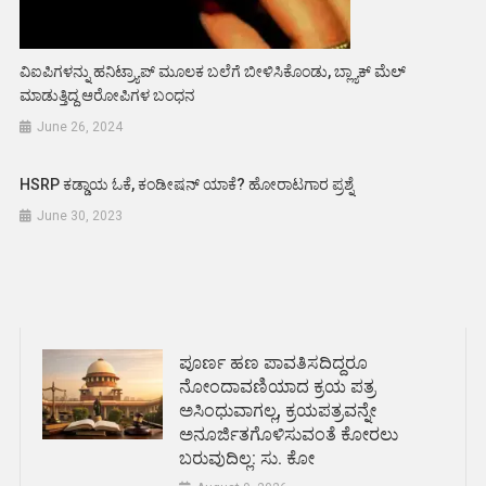
ವಿಐಪಿಗಳನ್ನು ಹನಿಟ್ರ್ಯಾಪ್ ಮೂಲಕ ಬಲೆಗೆ ಬೀಳಿಸಿಕೊಂಡು, ಬ್ಲ್ಯಾಕ್ ಮೆಲ್
ಮಾಡುತ್ತಿದ್ದ ಆರೋಪಿಗಳ ಬಂಧನ
June 26, 2024
HSRP ಕಡ್ಡಾಯ ಓಕೆ, ಕಂಡೀಷನ್ ಯಾಕೆ? ಹೋರಾಟಗಾರ ಪ್ರಶ್ನೆ
June 30, 2023
ಪೂರ್ಣ ಹಣ ಪಾವತಿಸದಿದ್ದರೂ
ನೋಂದಾವಣಿಯಾದ ಕ್ರಯ ಪತ್ರ
ಅಸಿಂಧುವಾಗಲ್ಲ, ಕ್ರಯಪತ್ರವನ್ನೇ
ಅನೂರ್ಜಿತಗೊಳಿಸುವಂತೆ ಕೋರಲು
ಬರುವುದಿಲ್ಲ: ಸು. ಕೋ