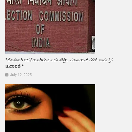
*ಹೊಸದಾಗಿ ರಚನೆಯಾಗಿರುವ ಐದು ಪಟ್ಟಣ ಪಂಚಾಯತ್ ಗಳಿಗೆ ಸಾರ್ವತ್ರಿಕ
ಚುನಾವಣೆ *
July 12, 2025