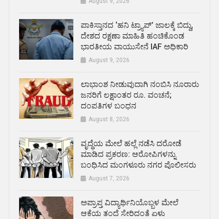
August 9, 2026
ಪಾಕಿಸ್ತಾನದ ‘ಹನಿ ಟ್ರ್ಯಾಪ್’ ಜಾಲಕ್ಕೆ ಬಿದ್ದು,
ದೇಶದ ರಕ್ಷಣಾ ಮಾಹಿತಿ ಹಂಚಿಕೊಂಡ
ಭಾರತೀಯ ವಾಯುಸೇನೆ IAF ಅಧಿಕಾರಿ
August 9, 2026
ಲಾಭಾಂಶ ನೀಡುವುದಾಗಿ ನಂಬಿಸಿ ನೂರಾರು
ಜನರಿಗೆ ಲಕ್ಷಾಂತರ ರೂ. ವಂಚನೆ;
ದಂಪತಿಗಳ ಬಂಧನ
August 8, 2026
ವೃದ್ಧೆಯ ಮೇಲೆ ಹಲ್ಲೆ ನಡೆಸಿ ದರೋಡೆ
ಮಾಡಿದ ಪ್ರಕರಣ: ಆರೋಪಿಗಳನ್ನು
ಬಂಧಿಸಿದ ಮಂಗಳೂರು ನಗರ ಪೊಲೀಸರು
August 7, 2026
ಅಪ್ರಾಪ್ತ ವಿದ್ಯಾರ್ಥಿನಿಯೊಬ್ಬಳ ಮೇಲೆ
ಆಕೆಯ ತಂದೆ ಸೇರಿದಂತೆ ಏಳು