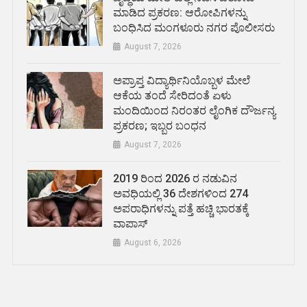
ಮಾಡಿದ ಪ್ರಕರಣ: ಆರೋಪಿಗಳನ್ನು
ಬಂಧಿಸಿದ ಮಂಗಳೂರು ನಗರ ಪೊಲೀಸರು
August 7, 2026
ಅಪ್ರಾಪ್ತ ವಿದ್ಯಾರ್ಥಿನಿಯೊಬ್ಬಳ ಮೇಲೆ
ಆಕೆಯ ತಂದೆ ಸೇರಿದಂತೆ ಏಳು
ಮಂದಿಯಿಂದ ನಿರಂತರ ಲೈಂಗಿಕ ದೌರ್ಜನ್ಯ
ಪ್ರಕರಣ; ಇಬ್ಬರ ಬಂಧನ
August 7, 2026
2019 ರಿಂದ 2026 ರ ನಡುವಿನ
ಅವಧಿಯಲ್ಲಿ 36 ದೇಶಗಳಿಂದ 274
ಅಪರಾಧಿಗಳನ್ನು ಪತ್ತೆ ಹಚ್ಚಿ ಭಾರತಕ್ಕೆ
ವಾಪಾಸ್
August 6, 2026