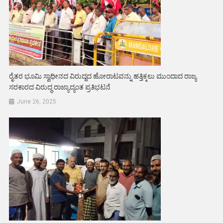
ರೈತರ ಭೂಮಿ ಸ್ವಾಧೀನದ ವಿರುದ್ದದ ಹೋರಾಟವನ್ನು ಹತ್ತಿಕ್ಕಲು ಮುಂದಾದ ರಾಜ್ಯ
ಸರಕಾರದ ವಿರುದ್ಧ ರಾಜ್ಯಾದ್ಯಂತ ಪ್ರತಿಭಟನೆ
June 26, 2025