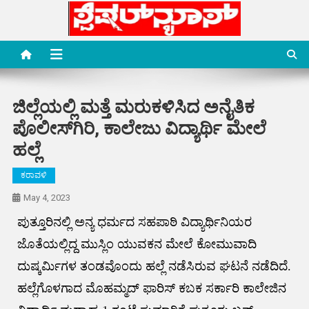
Skip
to
content
Special News Media
Special News Media
ಜಿಲ್ಲೆಯಲ್ಲಿ ಮತ್ತೆ ಮರುಕಳಿಸಿದ ಅನೈತಿಕ
ಪೊಲೀಸ್‌ಗಿರಿ, ಕಾಲೇಜು ವಿದ್ಯಾರ್ಥಿ ಮೇಲೆ
ಹಲ್ಲೆ
ಕರಾವಳಿ
May 4, 2023
ಪುತ್ತೂರಿನಲ್ಲಿ ಅನ್ಯ ಧರ್ಮದ ಸಹಪಾಠಿ ವಿದ್ಯಾರ್ಥಿನಿಯರ
ಜೊತೆಯಲ್ಲಿದ್ದ ಮುಸ್ಲಿಂ ಯುವಕನ ಮೇಲೆ ಕೋಮುವಾದಿ
ದುಷ್ಕರ್ಮಿಗಳ ತಂಡವೊಂದು ಹಲ್ಲೆ ನಡೆಸಿರುವ ಘಟನೆ ನಡೆದಿದೆ.
ಹಲ್ಲೆಗೊಳಗಾದ ಮೊಹಮ್ಮದ್ ಫಾರಿಸ್ ಕಬಕ ಸರ್ಕಾರಿ ಕಾಲೇಜಿನ