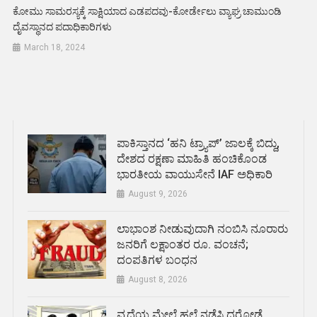
ಕೋಮು ಸಾಮರಸ್ಯಕ್ಕೆ ಸಾಕ್ಷಿಯಾದ ಎಡಪದವು-ಕೋರ್ಡೇಲು ವ್ಯಾಘ್ರ ಚಾಮುಂಡಿ
ದೈವಸ್ಥಾನದ ಪದಾಧಿಕಾರಿಗಳು
March 18, 2024
ಪಾಕಿಸ್ತಾನದ ‘ಹನಿ ಟ್ರ್ಯಾಪ್’ ಜಾಲಕ್ಕೆ ಬಿದ್ದು,
ದೇಶದ ರಕ್ಷಣಾ ಮಾಹಿತಿ ಹಂಚಿಕೊಂಡ
ಭಾರತೀಯ ವಾಯುಸೇನೆ IAF ಅಧಿಕಾರಿ
August 9, 2026
ಲಾಭಾಂಶ ನೀಡುವುದಾಗಿ ನಂಬಿಸಿ ನೂರಾರು
ಜನರಿಗೆ ಲಕ್ಷಾಂತರ ರೂ. ವಂಚನೆ;
ದಂಪತಿಗಳ ಬಂಧನ
August 8, 2026
ವೃದ್ಧೆಯ ಮೇಲೆ ಹಲ್ಲೆ ನಡೆಸಿ ದರೋಡೆ