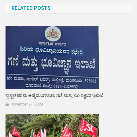
navigation
RELATED POSTS
ಭ್ರಷ್ಟರ ಪರಮ ಅಡ್ಡೆ ಮಂಗಳೂರು ಗಣಿ ಮತ್ತು ಭೂ ವಿಜ್ಞಾನ ಇಲಾಖೆ
November 27, 2024