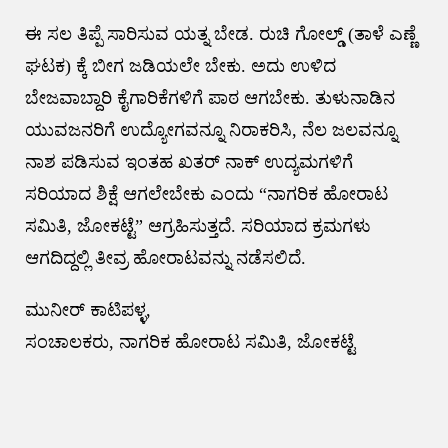
ಈ ಸಲ ತಿಪ್ಪೆ ಸಾರಿಸುವ ಯತ್ನ ಬೇಡ. ರುಚಿ ಗೋಲ್ಡ್ (ತಾಳೆ ಎಣ್ಣೆ
ಘಟಕ) ಕ್ಕೆ ಬೀಗ ಜಡಿಯಲೇ ಬೇಕು. ಅದು ಉಳಿದ
ಬೇಜವಾಬ್ದಾರಿ ಕೈಗಾರಿಕೆಗಳಿಗೆ ಪಾಠ ಆಗಬೇಕು. ತುಳುನಾಡಿನ
ಯುವಜನರಿಗೆ ಉದ್ಯೋಗವನ್ನೂ ನಿರಾಕರಿಸಿ, ನೆಲ ಜಲವನ್ನೂ
ನಾಶ ಪಡಿಸುವ ಇಂತಹ ಖತರ್ ನಾಕ್ ಉದ್ಯಮಗಳಿಗೆ
ಸರಿಯಾದ ಶಿಕ್ಷೆ ಆಗಲೇಬೇಕು ಎಂದು “ನಾಗರಿಕ ಹೋರಾಟ
ಸಮಿತಿ, ಜೋಕಟ್ಟೆ” ಆಗ್ರಹಿಸುತ್ತದೆ. ಸರಿಯಾದ ಕ್ರಮಗಳು
ಆಗದಿದ್ದಲ್ಲಿ ತೀವ್ರ ಹೋರಾಟವನ್ನು ನಡೆಸಲಿದೆ.
ಮುನೀರ್ ಕಾಟಿಪಳ್ಳ,
ಸಂಚಾಲಕರು, ನಾಗರಿಕ ಹೋರಾಟ ಸಮಿತಿ, ಜೋಕಟ್ಟೆ
Post