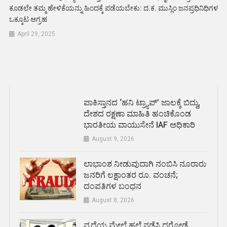
ಕೂಡಲೇ ತಮ್ಮ ಹೇಳಿಕೆಯನ್ನು ಹಿಂದಕ್ಕೆ ಪಡೆಯಬೇಕು: ದ.ಕ. ಮುಸ್ಲಿಂ ಜನಪ್ರಧಿನಿಧಿಗಳ
ಒಕ್ಕೂಟ ಆಗ್ರಹ
April 29, 2025
ಪಾಕಿಸ್ತಾನದ ‘ಹನಿ ಟ್ರ್ಯಾಪ್’ ಜಾಲಕ್ಕೆ ಬಿದ್ದು,
ದೇಶದ ರಕ್ಷಣಾ ಮಾಹಿತಿ ಹಂಚಿಕೊಂಡ
ಭಾರತೀಯ ವಾಯುಸೇನೆ IAF ಅಧಿಕಾರಿ
August 9, 2026
ಲಾಭಾಂಶ ನೀಡುವುದಾಗಿ ನಂಬಿಸಿ ನೂರಾರು
ಜನರಿಗೆ ಲಕ್ಷಾಂತರ ರೂ. ವಂಚನೆ;
ದಂಪತಿಗಳ ಬಂಧನ
August 8, 2026
ವೃದ್ಧೆಯ ಮೇಲೆ ಹಲ್ಲೆ ನಡೆಸಿ ದರೋಡೆ