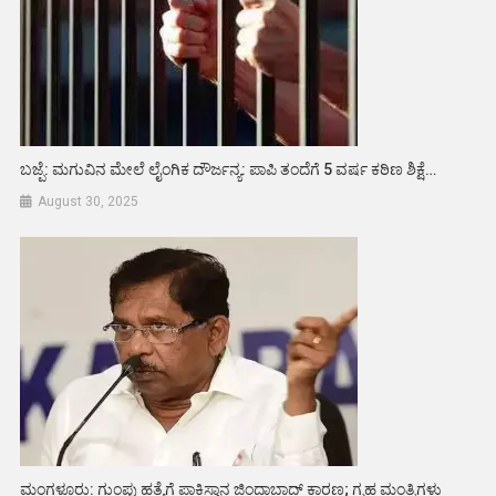
ಬಜ್ಪೆ: ಮಗುವಿನ ಮೇಲೆ ಲೈಂಗಿಕ ದೌರ್ಜನ್ಯ: ಪಾಪಿ ತಂದೆಗೆ 5 ವರ್ಷ ಕಠಿಣ ಶಿಕ್ಷೆ…
August 30, 2025
ಮಂಗಳೂರು: ಗುಂಪು ಹತ್ಯೆಗೆ ಪಾಕಿಸ್ತಾನ ಜಿಂದಾಬಾದ್ ಕಾರಣ; ಗೃಹ ಮಂತ್ರಿಗಳು