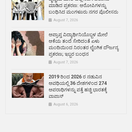
ಮಾಡಿದ ಪ್ರಕರಣ: ಆರೋಪಿಗಳನ್ನು
ಬಂಧಿಸಿದ ಮಂಗಳೂರು ನಗರ ಪೊಲೀಸರು
August 7, 2026
ಅಪ್ರಾಪ್ತ ವಿದ್ಯಾರ್ಥಿನಿಯೊಬ್ಬಳ ಮೇಲೆ
ಆಕೆಯ ತಂದೆ ಸೇರಿದಂತೆ ಏಳು
ಮಂದಿಯಿಂದ ನಿರಂತರ ಲೈಂಗಿಕ ದೌರ್ಜನ್ಯ
ಪ್ರಕರಣ; ಇಬ್ಬರ ಬಂಧನ
August 7, 2026
2019 ರಿಂದ 2026 ರ ನಡುವಿನ
ಅವಧಿಯಲ್ಲಿ 36 ದೇಶಗಳಿಂದ 274
ಅಪರಾಧಿಗಳನ್ನು ಪತ್ತೆ ಹಚ್ಚಿ ಭಾರತಕ್ಕೆ
ವಾಪಾಸ್
August 6, 2026