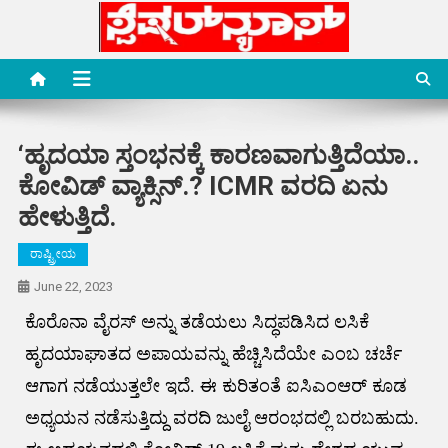
Skip
to
content
Special News Media
Special News Media
‘ಹೃದಯಾ ಸ್ತಂಭನಕ್ಕೆ ಕಾರಣವಾಗುತ್ತಿದೆಯಾ..
ಕೋವಿಡ್ ವ್ಯಾಕ್ಸಿನ್.? ICMR ವರದಿ ಏನು
ಹೇಳುತ್ತಿದೆ.
ರಾಷ್ಟ್ರೀಯ
June 22, 2023
ಕೊರೊನಾ ವೈರಸ್ ಅನ್ನು ತಡೆಯಲು ಸಿದ್ಧಪಡಿಸಿದ ಲಸಿಕೆ
ಹೃದಯಾಘಾತದ ಅಪಾಯವನ್ನು ಹೆಚ್ಚಿಸಿದೆಯೇ ಎಂಬ ಚರ್ಚೆ
ಆಗಾಗ ನಡೆಯುತ್ತಲೇ ಇದೆ. ಈ ಕುರಿತಂತೆ ಐಸಿಎಂಆರ್ ಕೂಡ
ಅಧ್ಯಯನ ನಡೆಸುತ್ತಿದ್ದು ವರದಿ ಜುಲೈ ಆರಂಭದಲ್ಲಿ ಬರಬಹುದು.