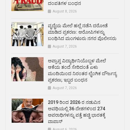
ದಂಪತಿಗಳ ಬಂಧನ
August 8, 2026
ವೃದ್ಧೆಯ ಮೇಲೆ ಹಲ್ಲೆ ನಡೆಸಿ ದರೋಡೆ
ಮಾಡಿದ ಪ್ರಕರಣ: ಆರೋಪಿಗಳನ್ನು
ಬಂಧಿಸಿದ ಮಂಗಳೂರು ನಗರ ಪೊಲೀಸರು
August 7, 2026
ಅಪ್ರಾಪ್ತ ವಿದ್ಯಾರ್ಥಿನಿಯೊಬ್ಬಳ ಮೇಲೆ
ಆಕೆಯ ತಂದೆ ಸೇರಿದಂತೆ ಏಳು
ಮಂದಿಯಿಂದ ನಿರಂತರ ಲೈಂಗಿಕ ದೌರ್ಜನ್ಯ
ಪ್ರಕರಣ; ಇಬ್ಬರ ಬಂಧನ
August 7, 2026
2019 ರಿಂದ 2026 ರ ನಡುವಿನ
ಅವಧಿಯಲ್ಲಿ 36 ದೇಶಗಳಿಂದ 274
ಅಪರಾಧಿಗಳನ್ನು ಪತ್ತೆ ಹಚ್ಚಿ ಭಾರತಕ್ಕೆ
ವಾಪಾಸ್
August 6, 2026