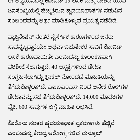
ಈ ಅಧ್ಯಯನದಲ್ಲಿ ಕೋವಿಡ್ 19 ಲಸಿಕೆ ಮತ್ತು ದೇಶದ ಯುವ
ಜನಸಂಖ್ಯೆಯಲ್ಲಿ ಹೆಚ್ಚುತ್ತಿರುವ ಹೃದಯಾಘಾತಗಳ ನಡುವಿನ
ಸಂಬಂಧವನ್ನು ಅರ್ಥ ಮಾಡಿಕೊಳ್ಳುವ ಪ್ರಯತ್ನ ನಡೆದಿದೆ.
ವ್ಯಾಕ್ಸಿನೇಷನ್ ನಂತರ ನೈಸರ್ಗಿಕ ಕಾರಣಗಳಿಂದ ಜನರು
ಸಾವನ್ನಪ್ಪಿದ್ದಾರೆಯೇ ಅಥವಾ ಬಹುತೇಕರ ಸಾವಿಗೆ ಕೋವಿಡ್
ಲಸಿಕೆ ಕಾರಣವಾಯಿತೇ ಎಂಬುದನ್ನು ಕೂಲಂಕಷವಾಗಿ
ಪರಿಶೀಲಿಸಲಾಗುತ್ತಿದೆ. 40 ಆಸ್ಪತ್ರೆಗಳಿಂದ ಡೇಟಾ
ಸಂಗ್ರಹಿಸಲಾಗಿದ್ದು ಕ್ಲಿನಿಕಲ್ ನೋಂದಣಿ ಮಾಹಿತಿಯನ್ನು
ತೆಗೆದುಕೊಳ್ಳಲಾಗಿದೆ. ಎಐಐಎಂಎಸ್ ನಿಂದ ಅನೇಕ ರೋಗಿಗಳ
ಡೇಟಾವನ್ನು ಸಹ ತೆಗೆದುಕೊಳ್ಳಲಾಗಿದೆ. 14,000 ಮಾದರಿಗಳ
ಪೈಕಿ, 600 ಸಾವುಗಳ ಬಗ್ಗೆ ಮಾಹಿತಿ ಲಭಿಸಿದೆ.
ಕೊರೊನಾ ನಂತರ ಹೃದಯಾಘಾತ ಪ್ರಕರಣಗಳು ಹೆಚ್ಚಿವೆ
ಎಂಬುದನ್ನು ಕೇಂದ್ರ ಆರೋಗ್ಯ ಸಚಿವ ಮನ್ಸೂಖ್