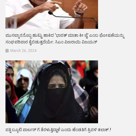
ಮುಸಲ್ಮಾನನೊಬ್ಬ ಹುಟ್ಟು ಹಾಕಿದ ‘ಭಾರತ್ ಮಾತಾ ಕೀ ಜೈ’ ಎಂಬ ಘೋಷಣೆಯನ್ನು
ಸಂಘಪರಿವಾರ ಕೈಬಿಡುತ್ತದೆಯೇ: ಸಿಎಂ ಪಿಣರಾಯಿ ವಿಜಯನ್
March 26, 2024
ಪತ್ನಿ ಬ್ಯೂಟಿ ಪಾರ್ಲರ್ ಗೆ ತೆರಳುತ್ತಿದ್ದಾಳೆ ಎಂದು ಹೆಂಡತಿಗೆ ತ್ರಿವಳಿ ತಲಾಕ್.!