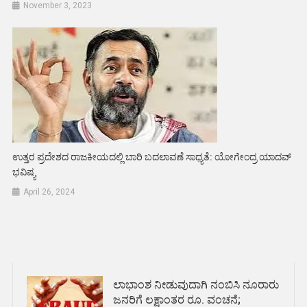
November 3, 2023
ಉತ್ತರ ಪ್ರದೇಶದ ರಾಜಕೀಯದಲ್ಲಿ ಬಾರಿ ಬದಲಾವಣೆ ಸಾಧ್ಯತೆ: ಯೋಗೇಂದ್ರ ಯಾದವ್
ಭವಿಷ್ಯ
April 26, 2024
ಲಾಭಾಂಶ ನೀಡುವುದಾಗಿ ನಂಬಿಸಿ ನೂರಾರು
ಜನರಿಗೆ ಲಕ್ಷಾಂತರ ರೂ. ವಂಚನೆ;