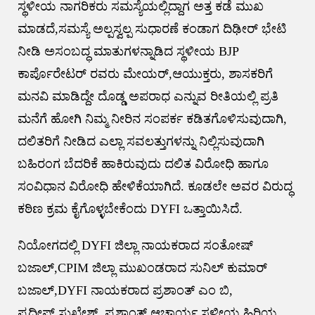
ಸ್ಥಳೀಯ ನಾಗರಿಕರು ಸಮಸ್ಯೆಯಲ್ಲಿದ್ದಾಗ ಅತ್ತ ಕಡೆ ಮುಖ
ಮಾಡದೆ,ಸಮಸ್ಯೆ ಅಲ್ಪಸ್ವಲ್ಪ ಸುಧಾರಣೆ ಕಂಡಾಗ ದಿಢೀರ್ ಭೇಟಿ
ನೀಡಿ ಅಸಂಬದ್ಧ ಮಾತುಗಳನ್ನಾಡಿದ ಸ್ಥಳೀಯ BJP
ಕಾರ್ಪೊರೇಟರ್ ರವರು ಮೇಯರ್,ಆಯುಕ್ತರು, ಶಾಸಕರಿಗೆ
ಮನವಿ ಮಾಡಿದ್ದೇ ದೊಡ್ಡ ಅಪರಾಧ ಎನ್ನುವ ರೀತಿಯಲ್ಲಿ ಪ್ರತಿ
ಮನೆಗೆ ಹೋಗಿ ನಿಮ್ಮ ನೀರಿನ ಸಂಪರ್ಕ ಕಡಿತಗೊಳಿಸುವುದಾಗಿ,
ದಲಿತರಿಗೆ ನೀಡಿದ ಎಲ್ಲಾ ಸವಲತ್ತುಗಳನ್ನು ನಿಲ್ಲಿಸುವುದಾಗಿ
ಬಹಿರಂಗ ಬೆದರಿಕೆ ಹಾಕಿರುವುದು ದಲಿತ ವಿರೋಧಿ ಹಾಗೂ
ಸಂವಿಧಾನ ವಿರೋಧಿ ಹೇಳಿಕೆಯಾಗಿದೆ. ಕೂಡಲೇ ಅವರ ವಿರುದ್ಧ
ಕಠಿಣ ಕ್ರಮ ಕೈಗೊಳ್ಳಬೇಕೆಂದು DYFI ಒತ್ತಾಯಿಸಿದೆ.
ನಿಯೋಗದಲ್ಲಿ DYFI ಜಿಲ್ಲಾ ನಾಯಕರಾದ ಸಂತೋಷ್
ಬಜಾಲ್,CPIM ಜಿಲ್ಲಾ ಮುಖಂಡರಾದ ಸುನಿಲ್ ಕುಮಾರ್
ಬಜಾಲ್,DYFI ನಾಯಕರಾದ ಪ್ರಶಾಂತ್ ಎಂ ಬಿ,
ಪ್ರದೀಪ್,ಸುಖೇಶ್, ಪ್ರಶಾಂತ್ ಆಚಾರ್ಯ,ಸ್ಥಳೀಯ ಹಿರಿಯ