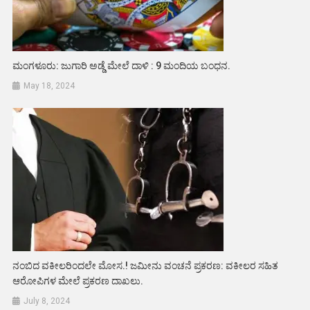
ಮಂಗಳೂರು: ಜುಗಾರಿ ಅಡ್ಡೆ ಮೇಲೆ ದಾಳಿ : 9 ಮಂದಿಯ ಬಂಧನ.
May 18, 2024
ನಂಬಿದ ವಕೀಲರಿಂದಲೇ ಮೋಸ.! ಜಮೀನು ವಂಚನೆ ಪ್ರಕರಣ: ವಕೀಲರ ಸಹಿತ
ಆರೋಪಿಗಳ ಮೇಲೆ ಪ್ರಕರಣ ದಾಖಲು.
July 8, 2024