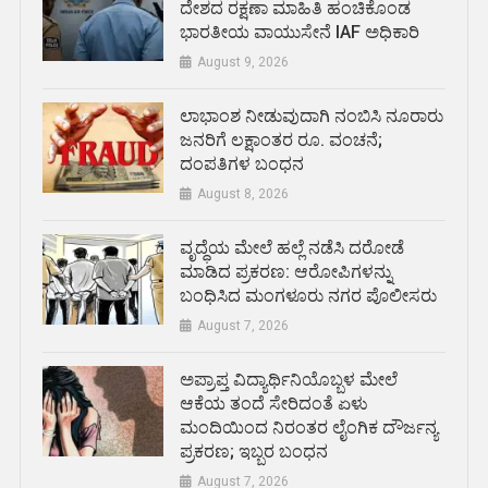
ದೇಶದ ರಕ್ಷಣಾ ಮಾಹಿತಿ ಹಂಚಿಕೊಂಡ
ಭಾರತೀಯ ವಾಯುಸೇನೆ IAF ಅಧಿಕಾರಿ
August 9, 2026
ಲಾಭಾಂಶ ನೀಡುವುದಾಗಿ ನಂಬಿಸಿ ನೂರಾರು
ಜನರಿಗೆ ಲಕ್ಷಾಂತರ ರೂ. ವಂಚನೆ;
ದಂಪತಿಗಳ ಬಂಧನ
August 8, 2026
ವೃದ್ಧೆಯ ಮೇಲೆ ಹಲ್ಲೆ ನಡೆಸಿ ದರೋಡೆ
ಮಾಡಿದ ಪ್ರಕರಣ: ಆರೋಪಿಗಳನ್ನು
ಬಂಧಿಸಿದ ಮಂಗಳೂರು ನಗರ ಪೊಲೀಸರು
August 7, 2026
ಅಪ್ರಾಪ್ತ ವಿದ್ಯಾರ್ಥಿನಿಯೊಬ್ಬಳ ಮೇಲೆ
ಆಕೆಯ ತಂದೆ ಸೇರಿದಂತೆ ಏಳು
ಮಂದಿಯಿಂದ ನಿರಂತರ ಲೈಂಗಿಕ ದೌರ್ಜನ್ಯ
ಪ್ರಕರಣ; ಇಬ್ಬರ ಬಂಧನ
August 7, 2026