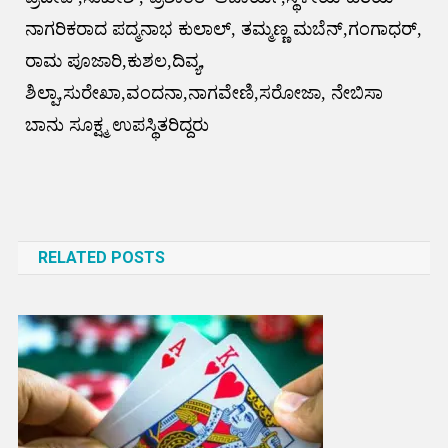
ನಾಗರಿಕರಾದ ಪದ್ಮನಾಭ ಕುಲಾಲ್, ತಮ್ಮಣ್ಣ ಮಬೆನ್,ಗಂಗಾಧರ್,
ರಾಮ ಪೂಜಾರಿ,ಕುಶಲ,ದಿವ್ಯ,
ಶಿಲ್ಪಾ,ಸುರೇಖಾ,ವಂದನಾ,ನಾಗವೇಣಿ,ಸರೋಜಾ, ನೇಬಿಸಾ
ಬಾನು ಸೂಕ್ಷ್ಮ ಉಪಸ್ಥಿತರಿದ್ದರು
Post
navigation
RELATED POSTS