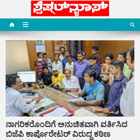
Skip
to
content
Special News Media
Special News Media
ನಾಗರಿಕರೊಂದಿಗೆ ಅನುಚಿತವಾಗಿ ವರ್ತಿಸಿದ
ಬಿಜೆಪಿ ಕಾರ್ಪೊರೇಟರ್ ವಿರುದ್ಧ ಕಠಿಣ