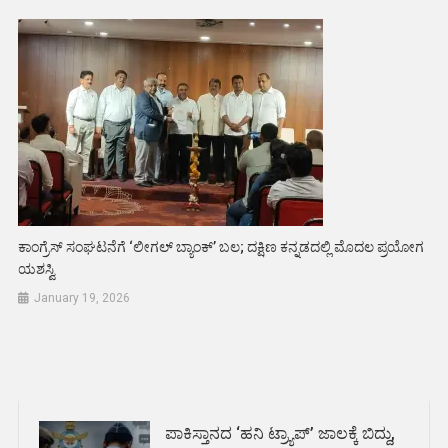
ಕಾಂಗ್ರೆಸ್ ಸಂಘಟನೆಗೆ ‘ಲೀಗಲ್ ಬ್ಯಾಂಕ್’ ಬಲ; ದಕ್ಷಿಣ ಕನ್ನಡದಲ್ಲಿ ಮೊದಲ ಪ್ರಯೋಗ
ಯಶಸ್ವಿ
January 19, 2026
ಪಾಕಿಸ್ತಾನದ ‘ಹನಿ ಟ್ರ್ಯಾಪ್’ ಜಾಲಕ್ಕೆ ಬಿದ್ದು,