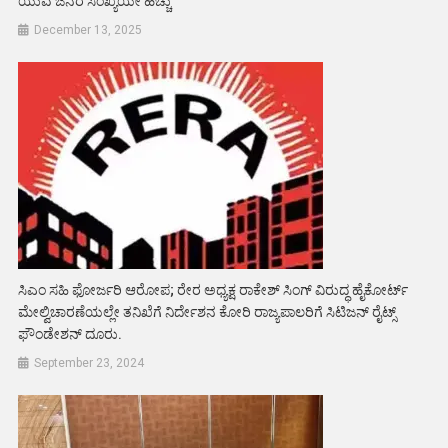
ಯುವ ಜನರ ಸಂಖ್ಯೆಯೇ ಹೆಚ್ಚು
December 13, 2025
ಸಿಎಂ ಸಹಿ ಫೋರ್ಜರಿ ಆರೋಪ; ರೇರ ಅಧ್ಯಕ್ಷ ರಾಕೇಶ್ ಸಿಂಗ್ ವಿರುದ್ಧ ಹೈಕೋರ್ಟ್
ಮೇಲ್ವಿಚಾರಣೆಯಲ್ಲೇ ತನಿಖೆಗೆ ನಿರ್ದೇಶನ ಕೋರಿ ರಾಜ್ಯಪಾಲರಿಗೆ ಸಿಟಿಜನ್ ರೈಟ್ಸ್
ಫೌಂಡೇಶನ್ ದೂರು.
September 23, 2024