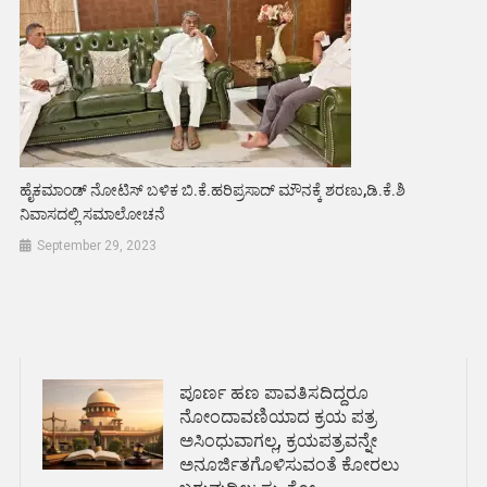
ಹೈಕಮಾಂಡ್ ನೋಟಿಸ್ ಬಳಿಕ ಬಿ.ಕೆ.ಹರಿಪ್ರಸಾದ್ ಮೌನಕ್ಕೆ ಶರಣು,ಡಿ.ಕೆ.ಶಿ
ನಿವಾಸದಲ್ಲಿ ಸಮಾಲೋಚನೆ
September 29, 2023
ಪೂರ್ಣ ಹಣ ಪಾವತಿಸದಿದ್ದರೂ
ನೋಂದಾವಣಿಯಾದ ಕ್ರಯ ಪತ್ರ
ಅಸಿಂಧುವಾಗಲ್ಲ, ಕ್ರಯಪತ್ರವನ್ನೇ
ಅನೂರ್ಜಿತಗೊಳಿಸುವಂತೆ ಕೋರಲು