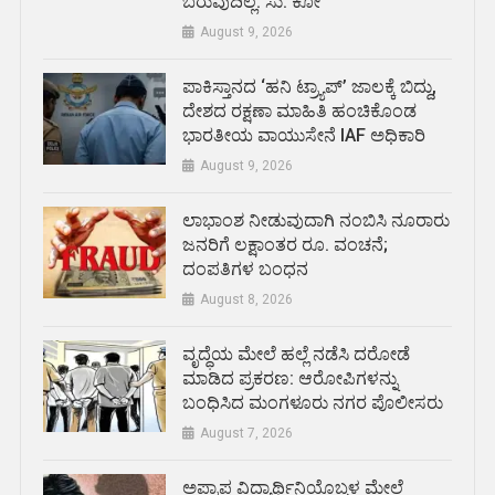
ಬರುವುದಿಲ್ಲ: ಸು. ಕೋ
August 9, 2026
ಪಾಕಿಸ್ತಾನದ ‘ಹನಿ ಟ್ರ್ಯಾಪ್’ ಜಾಲಕ್ಕೆ ಬಿದ್ದು,
ದೇಶದ ರಕ್ಷಣಾ ಮಾಹಿತಿ ಹಂಚಿಕೊಂಡ
ಭಾರತೀಯ ವಾಯುಸೇನೆ IAF ಅಧಿಕಾರಿ
August 9, 2026
ಲಾಭಾಂಶ ನೀಡುವುದಾಗಿ ನಂಬಿಸಿ ನೂರಾರು
ಜನರಿಗೆ ಲಕ್ಷಾಂತರ ರೂ. ವಂಚನೆ;
ದಂಪತಿಗಳ ಬಂಧನ
August 8, 2026
ವೃದ್ಧೆಯ ಮೇಲೆ ಹಲ್ಲೆ ನಡೆಸಿ ದರೋಡೆ
ಮಾಡಿದ ಪ್ರಕರಣ: ಆರೋಪಿಗಳನ್ನು
ಬಂಧಿಸಿದ ಮಂಗಳೂರು ನಗರ ಪೊಲೀಸರು
August 7, 2026
ಅಪ್ರಾಪ್ತ ವಿದ್ಯಾರ್ಥಿನಿಯೊಬ್ಬಳ ಮೇಲೆ