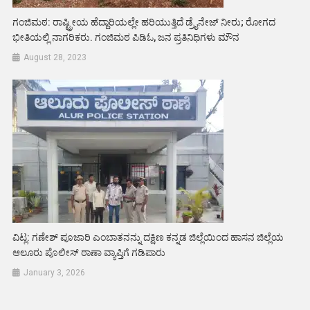
ಗಂಜಿಮಠ: ರಾಷ್ಟ್ರೀಯ ಹೆದ್ದಾರಿಯಲ್ಲೇ ಹರಿಯುತ್ತಿದೆ ಡ್ರೈನೇಜ್ ನೀರು; ರೋಗದ
ಭೀತಿಯಲ್ಲಿ ನಾಗರಿಕರು. ಗಂಜಿಮಠ ಪಿಡಿಓ, ಜನ ಪ್ರತಿನಿಧಿಗಳು ಮೌನ
August 28, 2023
ವಿಟ್ಲ: ಗಣೇಶ್ ಪೂಜಾರಿ ಎಂಬಾತನನ್ನು ದಕ್ಷಿಣ ಕನ್ನಡ ಜಿಲ್ಲೆಯಿಂದ ಹಾಸನ ಜಿಲ್ಲೆಯ
ಆಲೂರು ಪೊಲೀಸ್ ಠಾಣಾ ವ್ಯಾಪ್ತಿಗೆ ಗಡಿಪಾರು
January 3, 2026