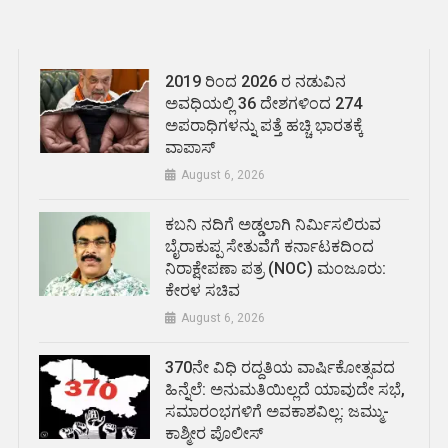
2019 ರಿಂದ 2026 ರ ನಡುವಿನ
ಅವಧಿಯಲ್ಲಿ 36 ದೇಶಗಳಿಂದ 274
ಅಪರಾಧಿಗಳನ್ನು ಪತ್ತೆ ಹಚ್ಚಿ ಭಾರತಕ್ಕೆ
ವಾಪಾಸ್
August 6, 2026
ಕಬನಿ ನದಿಗೆ ಅಡ್ಡಲಾಗಿ ನಿರ್ಮಿಸಲಿರುವ
ಬೈರಾಕುಪ್ಪ ಸೇತುವೆಗೆ ಕರ್ನಾಟಕದಿಂದ
ನಿರಾಕ್ಷೇಪಣಾ ಪತ್ರ (NOC) ಮಂಜೂರು:
ಕೇರಳ ಸಚಿವ
August 6, 2026
370ನೇ ವಿಧಿ ರದ್ದತಿಯ ವಾರ್ಷಿಕೋತ್ಸವದ
ಹಿನ್ನೆಲೆ: ಅನುಮತಿಯಿಲ್ಲದೆ ಯಾವುದೇ ಸಭೆ,
ಸಮಾರಂಭಗಳಿಗೆ ಅವಕಾಶವಿಲ್ಲ: ಜಮ್ಮು-
ಕಾಶ್ಮೀರ ಪೊಲೀಸ್