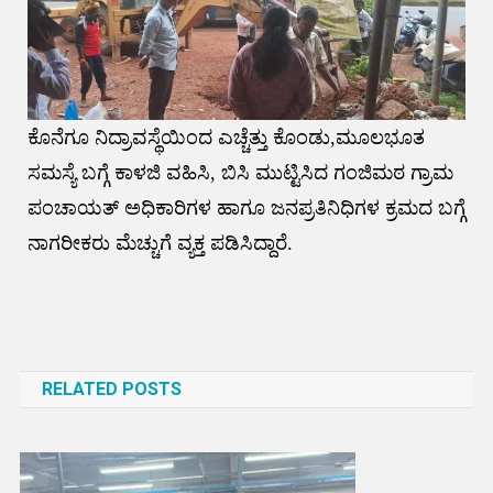
ಕೊನೆಗೂ ನಿದ್ರಾವಸ್ಥೆಯಿಂದ ಎಚ್ಚೆತ್ತು ಕೊಂಡು,ಮೂಲಭೂತ
ಸಮಸ್ಯೆ ಬಗ್ಗೆ ಕಾಳಜಿ ವಹಿಸಿ, ಬಿಸಿ ಮುಟ್ಟಿಸಿದ ಗಂಜಿಮಠ ಗ್ರಾಮ
ಪಂಚಾಯತ್ ಅಧಿಕಾರಿಗಳ ಹಾಗೂ ಜನಪ್ರತಿನಿಧಿಗಳ ಕ್ರಮದ ಬಗ್ಗೆ
ನಾಗರೀಕರು ಮೆಚ್ಚುಗೆ ವ್ಯಕ್ತ ಪಡಿಸಿದ್ದಾರೆ.
Post
navigation
RELATED POSTS