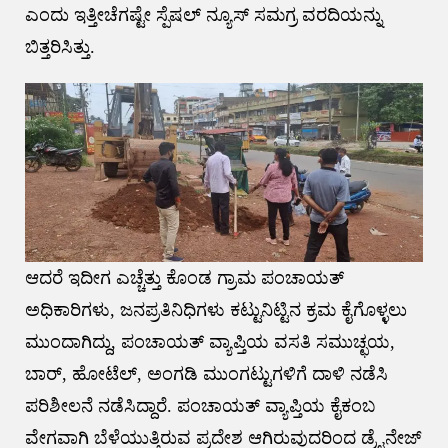
ಎಂದು ಇತ್ತೀಚೆಗಷ್ಟೇ ಸ್ಪೆಷಲ್ ನ್ಯೂಸ್ ಸಮಗ್ರ ವರದಿಯನ್ನು
ಬಿತ್ತರಿಸಿತ್ತು.
ಆದರೆ ಇದೀಗ ಎಚ್ಚೆತ್ತು ಕೊಂಡ ಗ್ರಾಮ ಪಂಚಾಯತ್
ಅಧಿಕಾರಿಗಳು, ಜನಪ್ರತಿನಿಧಿಗಳು ಕಟ್ಟುನಿಟ್ಟಿನ ಕ್ರಮ ಕೈಗೊಳ್ಳಲು
ಮುಂದಾಗಿದ್ದು, ಪಂಚಾಯತ್ ವ್ಯಾಪ್ತಿಯ ವಸತಿ ಸಮುಚ್ಛಯ,
ಬಾರ್, ಹೋಟೆಲ್, ಅಂಗಡಿ ಮುಂಗಟ್ಟುಗಳಿಗೆ ದಾಳಿ ನಡೆಸಿ
ಪರಿಶೀಲನೆ ನಡೆಸಿದ್ದಾರೆ. ಪಂಚಾಯತ್ ವ್ಯಾಪ್ತಿಯ ಕೈಕಂಬ
ವೇಗವಾಗಿ ಬೆಳೆಯುತ್ತಿರುವ ಪ್ರದೇಶ ಆಗಿರುವುದರಿಂದ ಡ್ರೈನೇಜ್