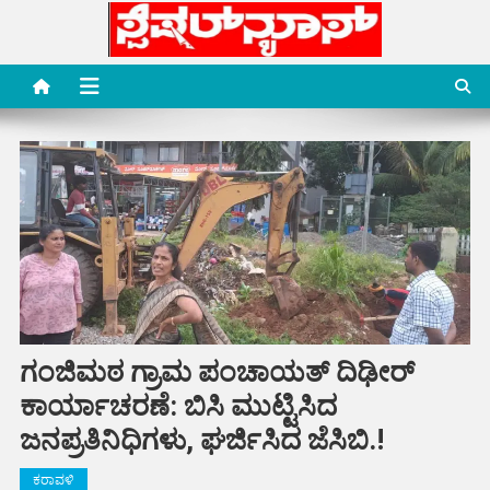
Skip
to
content
Special News Media
Special News Media
ಗಂಜಿಮಠ ಗ್ರಾಮ ಪಂಚಾಯತ್ ದಿಢೀರ್
ಕಾರ್ಯಾಚರಣೆ: ಬಿಸಿ ಮುಟ್ಟಿಸಿದ
ಜನಪ್ರತಿನಿಧಿಗಳು, ಘರ್ಜಿಸಿದ ಜೆಸಿಬಿ.!
ಕರಾವಳಿ