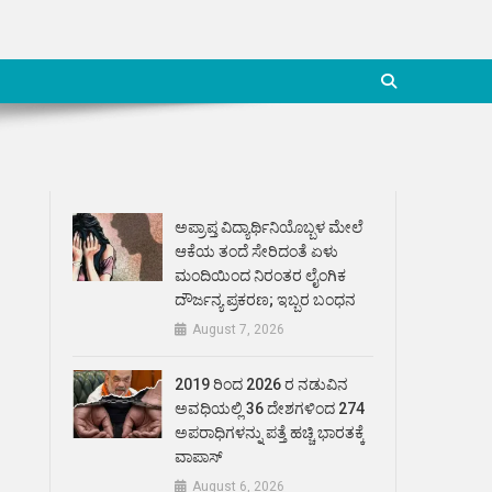
ಅಪ್ರಾಪ್ತ ವಿದ್ಯಾರ್ಥಿನಿಯೊಬ್ಬಳ ಮೇಲೆ
ಆಕೆಯ ತಂದೆ ಸೇರಿದಂತೆ ಏಳು
ಮಂದಿಯಿಂದ ನಿರಂತರ ಲೈಂಗಿಕ
ದೌರ್ಜನ್ಯ ಪ್ರಕರಣ; ಇಬ್ಬರ ಬಂಧನ
August 7, 2026
2019 ರಿಂದ 2026 ರ ನಡುವಿನ
ಅವಧಿಯಲ್ಲಿ 36 ದೇಶಗಳಿಂದ 274
ಅಪರಾಧಿಗಳನ್ನು ಪತ್ತೆ ಹಚ್ಚಿ ಭಾರತಕ್ಕೆ
ವಾಪಾಸ್
August 6, 2026