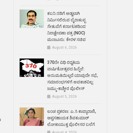
ಕಬನಿ ನದಿಗೆ ಅಡ್ಡಲಾಗಿ
ನಿರ್ಮಿಸಲಿರುವ ಬೈರಾಕುಪ್ಪ
ಸೇತುವೆಗೆ ಕರ್ನಾಟಕದಿಂದ
ನಿರಾಕ್ಷೇಪಣಾ ಪತ್ರ (NOC)
ಮಂಜೂರು: ಕೇರಳ ಸಚಿವ
August 6, 2026
370ನೇ ವಿಧಿ ರದ್ದತಿಯ
ವಾರ್ಷಿಕೋತ್ಸವದ ಹಿನ್ನೆಲೆ:
ಅನುಮತಿಯಿಲ್ಲದೆ ಯಾವುದೇ ಸಭೆ,
ಸಮಾರಂಭಗಳಿಗೆ ಅವಕಾಶವಿಲ್ಲ:
ಜಮ್ಮು-ಕಾಶ್ಮೀರ ಪೊಲೀಸ್
August 5, 2026
ಲಂಚ ಪ್ರಕರಣ: ಎ.ಸಿ ಕಾವ್ಯಾರಾಣಿ,
ಆಪ್ತಸಹಾಯಕ ಶಿವಕುಮಾರ್‌
ು
ಲೋಕಾಯುಕ್ತ ಪೊಲೀಸರ ಬಲೆಗೆ
August 4, 2026