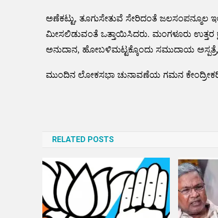
ಅಣೆಕಟ್ಟು, ತೂಗುಸೇತುವೆ ಸೇರಿದಂತೆ ಜಲಸಂಪನ್ಮೂಲ ಇಲ
ಮೀಸಲಿಡುವಂತೆ ಒತ್ತಾಯಿಸಿದರು. ಮಂಗಳೂರು ಉತ್ತರ ಕ್ಷೇತ್ರದಲ
ಅನುದಾನ, ಹೋಬಳಿಮಟ್ಟಕ್ಕೊಂದು ಸಮುದಾಯ ಅಸ್ಪತ್ರೆ,ಕು
ಮುಂದಿನ ಲೋಕಸಭಾ ಚುನಾವಣೆಯ ಗಮನ ಕೇಂದ್ರೀಕರಿಸಿ ಕ
Post
navigation
RELATED POSTS