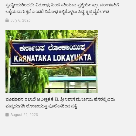
ಸ್ವಪಕ್ಷೀಯರಿಂದಲೇ ವಿರೋಧ; ಹಿಂದೆ ಸರಿಯುವ ಪ್ರಶ್ನೆಯೇ ಇಲ್ಲ. ಬೆಂಗಳೂರಿಗೆ
ಒಳ್ಳೆಯದಾಗುತ್ತದೆ ಎಂದರೆ ವಿರೋಧ ಕಟ್ಟಿಕೊಳ್ಳಲು ಸಿದ್ಧ: ಕೃಷ್ಣ ಬೈರೇಗೌಡ
July 6, 2026
ಭೂಮಾಪನ ಇಲಾಖೆ ಅಧೀಕ್ಷಕ ಕೆ.ಟಿ. ಶ್ರೀನಿವಾಸ ಮೂರ್ತಿಯ ಹೆಸರಲ್ಲಿ ಐದು
ಮದ್ಯದಂಗಡಿ ಲೋಕಾಯುಕ್ತ ಪೊಲೀಸರಿಂದ ಪತ್ತೆ
August 22, 2023