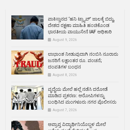
ಪಾಕಿಸ್ತಾನದ ‘ಹನಿ ಟ್ರ್ಯಾಪ್’ ಜಾಲಕ್ಕೆ ಬಿದ್ದು,
ದೇಶದ ರಕ್ಷಣಾ ಮಾಹಿತಿ ಹಂಚಿಕೊಂಡ
ಭಾರತೀಯ ವಾಯುಸೇನೆ IAF ಅಧಿಕಾರಿ
August 9, 2026
ಲಾಭಾಂಶ ನೀಡುವುದಾಗಿ ನಂಬಿಸಿ ನೂರಾರು
ಜನರಿಗೆ ಲಕ್ಷಾಂತರ ರೂ. ವಂಚನೆ;
ದಂಪತಿಗಳ ಬಂಧನ
August 8, 2026
ವೃದ್ಧೆಯ ಮೇಲೆ ಹಲ್ಲೆ ನಡೆಸಿ ದರೋಡೆ
ಮಾಡಿದ ಪ್ರಕರಣ: ಆರೋಪಿಗಳನ್ನು
ಬಂಧಿಸಿದ ಮಂಗಳೂರು ನಗರ ಪೊಲೀಸರು
August 7, 2026
ಅಪ್ರಾಪ್ತ ವಿದ್ಯಾರ್ಥಿನಿಯೊಬ್ಬಳ ಮೇಲೆ