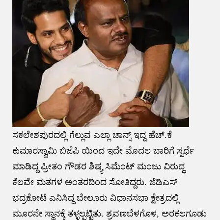
ಸಕಲೇಶಪುರದಲ್ಲಿ ಗೆಲ್ಲುವ ಎಲ್ಲಾ ಚಾನ್ಸ್ ಇದ್ದ ಹೆಚ್.ಕೆ
ಕುಮಾರಸ್ವಾಮಿ ಬಿಜೆಪಿ ಯಿಂದ ಇದೇ ಮೊದಲ ಬಾರಿಗೆ ಸ್ಪರ್ಧೆ
ಮಾಡಿದ್ದ ಪ್ರೀತಂ ಗೌಡರ ಶಿಷ್ಯ ಸಿಮೆಂಟ್ ಮಂಜು ವಿರುದ್ಧ
ಕೆಲವೇ ಮತಗಳ ಅಂತರದಿಂದ ಸೋತಿದ್ದರು. ಜೆಡಿಎಸ್
ಭದ್ರಕೋಟೆ ಎನಿಸಿದ್ದ ಬೇಲೂರು ವಿಧಾನಸಭಾ ಕ್ಷೇತ್ರದಲ್ಲಿ
ಮೂರನೇ ಸ್ಥಾನಕ್ಕೆ ತಳ್ಳಲ್ಪಟ್ಟಿತು. ಶ್ರವಣಬೆಳಗೊಳ, ಅರಕಲಗೂಡು