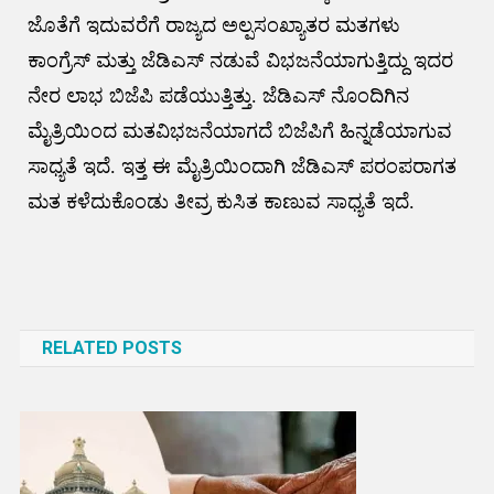
ಜೊತೆಗೆ ಇದುವರೆಗೆ ರಾಜ್ಯದ ಅಲ್ಪಸಂಖ್ಯಾತರ ಮತಗಳು
ಕಾಂಗ್ರೆಸ್ ಮತ್ತು ಜೆಡಿಎಸ್ ನಡುವೆ ವಿಭಜನೆಯಾಗುತ್ತಿದ್ದು ಇದರ
ನೇರ ಲಾಭ ಬಿಜೆಪಿ ಪಡೆಯುತ್ತಿತ್ತು. ಜೆಡಿಎಸ್ ನೊಂದಿಗಿನ
ಮೈತ್ರಿಯಿಂದ ಮತವಿಭಜನೆಯಾಗದೆ ಬಿಜೆಪಿಗೆ ಹಿನ್ನಡೆಯಾಗುವ
ಸಾಧ್ಯತೆ ಇದೆ. ಇತ್ತ ಈ ಮೈತ್ರಿಯಿಂದಾಗಿ ಜೆಡಿಎಸ್ ಪರಂಪರಾಗತ
ಮತ ಕಳೆದುಕೊಂಡು ತೀವ್ರ ಕುಸಿತ ಕಾಣುವ ಸಾಧ್ಯತೆ ಇದೆ.
Post
navigation
RELATED POSTS