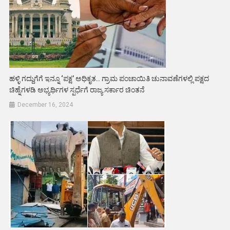
ಹಳ್ಳಿ ಗದ್ದುಗೆಗೆ ಇನ್ನೂ ‘ಪಕ್ಷ’ ಅಧಿಕೃತ.. ಗ್ರಾಮ ಪಂಚಾಯಿತಿ ಚುನಾವಣೆಗಳಲ್ಲಿ ಪಕ್ಷದ
ಚಿಹ್ನೆಗಳಡಿ ಅಭ್ಯರ್ಥಿಗಳ ಸ್ಪರ್ಧೆಗೆ ರಾಜ್ಯ ಸರ್ಕಾರ ಚಿಂತನೆ
December 16, 2024