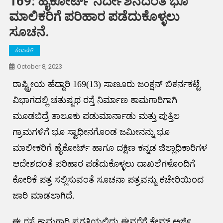
169: ಹೈಕೋರ್ಟ್ ನಿರ್ದೇಶನದಂತೆ ಭೂ
ಮಾಲಿಕರಿಗೆ ಪರಿಹಾರ ಪಡೆದುಕೊಳ್ಳಲು
ಸೂಚನೆ.
ಕರಾವಳಿ
October 8, 2023
ರಾಷ್ಟ್ರೀಯ ಹೆದ್ದಾರಿ 169(13) ಸಾಣೂರು ಜಂಕ್ಷನ್ ಬಿಕರ್ನಕಟ್ಟೆ
ವಿಭಾಗದಲ್ಲಿ ಚತುಷ್ಪಥ ರಸ್ತೆ ನಿರ್ಮಾಣ ಕಾಮಗಾರಿಗಾಗಿ
ಮೂಡಬಿದ್ರೆ ತಾಲೂಕು ಪಡುಮಾರ್ನಾಡು ಮತ್ತು ಪುತ್ತಿಲ
ಗ್ರಾಮಗಳಿಗೆ ಭೂ ಸ್ವಾಧೀನಗೊಂಡ ಜಮೀನನ್ನು ಭೂ
ಮಾಲೀಕರಿಗೆ ಹೈಕೋರ್ಟ್ ಹಾಗೂ ದಕ್ಷಿಣ ಕನ್ನಡ ಜಿಲ್ಲಾಧಿಕಾರಿಗಳ
ಆದೇಶದಂತೆ ಪರಿಹಾರ ಪಡೆದುಕೊಳ್ಳಲು ದಾಖಲೆಗಳೊಂದಿಗೆ
ಕೋರಿಕೆ ಪತ್ರ ಸಲ್ಲಿಸುವಂತೆ ಸೂಚನಾ ಪತ್ರವನ್ನು ಕಚೇರಿಯಿಂದ
ಜಾರಿ ಮಾಡಲಾಗಿದೆ.
ಈ ರಸ್ತೆ ಕಾಮಗಾರಿ ಪ್ರಗತಿಯಲ್ಲಿದ್ದು ಈವರೆಗೆ ಕ್ಲೇಮ್ ಅರ್ಜಿ