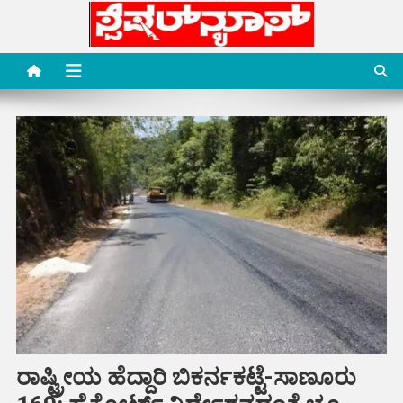
Skip
to
content
Special News Media
Special News Media
ರಾಷ್ಟ್ರೀಯ ಹೆದ್ದಾರಿ ಬಿಕರ್ನಕಟ್ಟೆ-ಸಾಣೂರು