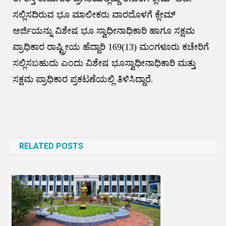
ಸಲ್ಲಿಸದಿರುವ ಭೂ ಮಾಲೀಕರು ವಾರದೊಳಗೆ ಕ್ಲೇಮ್
ಅರ್ಜಿಯನ್ನು ವಿಶೇಷ ಭೂ ಸ್ವಾಧೀನಾಧಿಕಾರಿ ಹಾಗೂ ಸಕ್ಷಮ
ಪ್ರಾಧಿಕಾರ ರಾಷ್ಟ್ರೀಯ ಹೆದ್ದಾರಿ 169(13) ಮಂಗಳೂರು ಕಚೇರಿಗೆ
ಸಲ್ಲಿಸಬಹುದು ಎಂದು ವಿಶೇಷ ಭೂಸ್ವಾಧೀನಾಧಿಕಾರಿ ಮತ್ತು
ಸಕ್ಷಮ ಪ್ರಾಧಿಕಾರ ಪ್ರಕಟಣೆಯಲ್ಲಿ ತಿಳಿಸಿದ್ದಾರೆ.
Post
navigation
RELATED POSTS