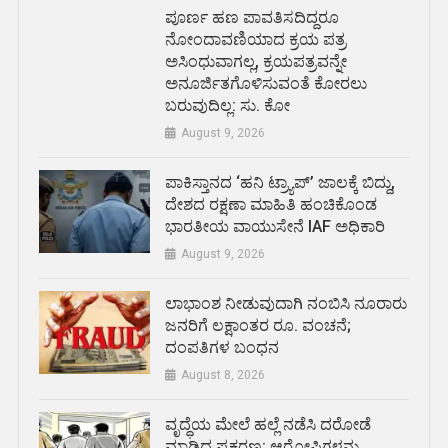
ಪೂರ್ಣ ಹಣ ಪಾವತಿಸದಿದ್ದರೂ
ನೋಂದಾವಣಿಯಾದ ಕ್ರಯ ಪತ್ರ
ಅಸಿಂಧುವಾಗಲ್ಲ, ಕ್ರಯಪತ್ರವನ್ನೇ
ಅನೂರ್ಜಿತಗೊಳಿಸುವಂತೆ ಕೋರಲು
ಬರುವುದಿಲ್ಲ: ಸು. ಕೋ
August 9, 2026
ಪಾಕಿಸ್ತಾನದ ‘ಹನಿ ಟ್ರ್ಯಾಪ್’ ಜಾಲಕ್ಕೆ ಬಿದ್ದು,
ದೇಶದ ರಕ್ಷಣಾ ಮಾಹಿತಿ ಹಂಚಿಕೊಂಡ
ಭಾರತೀಯ ವಾಯುಸೇನೆ IAF ಅಧಿಕಾರಿ
August 9, 2026
ಲಾಭಾಂಶ ನೀಡುವುದಾಗಿ ನಂಬಿಸಿ ನೂರಾರು
ಜನರಿಗೆ ಲಕ್ಷಾಂತರ ರೂ. ವಂಚನೆ;
ದಂಪತಿಗಳ ಬಂಧನ
August 8, 2026
ವೃದ್ಧೆಯ ಮೇಲೆ ಹಲ್ಲೆ ನಡೆಸಿ ದರೋಡೆ
ಮಾಡಿದ ಪ್ರಕರಣ: ಆರೋಪಿಗಳನ್ನು