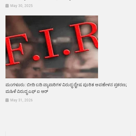
May 30, 2025
ಮಂಗಳೂರು: ಬೀದಿ ಬದಿ ವ್ಯಾಪಾರಿಗಳ ವಿರುದ್ಧ ದ್ವೇಷ ಪೂರಿತ ಅವಹೇಳನ ಪ್ರಕರಣ;
ಮಹಿಳೆ ವಿರುದ್ಧ ಎಫ್ ಐ ಆರ್
May 31, 2026