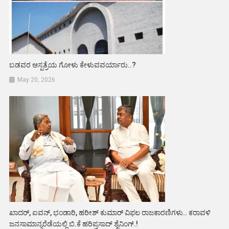
ಬಡವರ ಆಸ್ಪತ್ರೆಯ ಗೋಳು ಕೇಳುವವರ್ಯಾರು..?
May 20, 2026
ಖಾದರ್, ಐವನ್, ಭಂಡಾರಿ, ಹರೀಶ್ ಕುಮಾರ್ ವಿಫಲ ರಾಜಕಾರಣಿಗಳು.. ಕರಾವಳಿ
ಜನಸಾಮಾನ್ಯರೆಡೆಯಲ್ಲಿ ಬಿ.ಕೆ ಹರಿಪ್ರಸಾದ್ ಶೈನಿಂಗ್.!