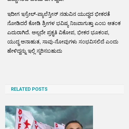
ಇದೀಗ ಇಸ್ರೇಲ್-ಪ್ಯಾಲೆಸ್ತೀನ್ ನಡುವಿನ ಯುದ್ಧದ ಭೀಕರತೆ
ನೋಡಿದರೆ ಕೋಡಿ ಶ್ರೀಗಳ ಭವಿಷ್ಯ ನಿಜವಾಗುತ್ತಾ ಎಂಬ ಆತಂಕ
ಎದುರಾಗಿದೆ. ಅಲ್ಲದೇ ಪ್ರಕೃತಿ ವಿಕೋಪ, ಭೀಕರ ಭೂಕಂಪ,
ಯುದ್ಧ ಅನಾಹುತ, ಸಾವು-ನೋವುಗಳು ಸಂಭವಿಸಲಿದೆ ಎಂದು
ಹೇಳಿದ್ದನ್ನು ಇಲ್ಲಿ ಸ್ಮರಿಸಬಹುದು
Post
navigation
RELATED POSTS