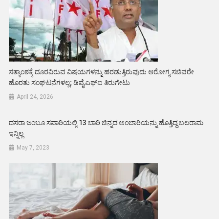
ಸತ್ಯಾಂಶಕ್ಕೆ ದೂರವಿರುವ ವಿಷಯಗಳನ್ನು ಹರಡುತ್ತಿರುವುದು ಆರೋಗ್ಯ ಸಚಿವರೇ
ಹೊರತು ಸಂಘಟನೆಗಳಲ್ಲ; ಡಿವೈಎಫ್ಐ ತಿರುಗೇಟು
April 24, 2026
ದಸರಾ ಜಂಬೂ ಸವಾರಿಯಲ್ಲಿ 13 ಬಾರಿ ಚಿನ್ನದ ಅಂಬಾರಿಯನ್ನು ಹೊತ್ತಿದ್ದ ಬಲರಾಮ
ಇನ್ನಿಲ್ಲ
May 7, 2023