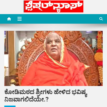
Skip
to
content
Special News Media
Special News Media
ಕೋಡಿಮಠದ ಶ್ರೀಗಳು ಹೇಳಿದ ಭವಿಷ್ಯ
ನಿಜವಾಗಲಿದೆಯೇ.?