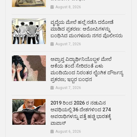
August 8, 2026
ವೃದ್ಧೆಯ ಮೇಲೆ ಹಲ್ಲೆ ನಡೆಸಿ ದರೋಡೆ
ಮಾಡಿದ ಪ್ರಕರಣ: ಆರೋಪಿಗಳನ್ನು
ಬಂಧಿಸಿದ ಮಂಗಳೂರು ನಗರ ಪೊಲೀಸರು
August 7, 2026
ಅಪ್ರಾಪ್ತ ವಿದ್ಯಾರ್ಥಿನಿಯೊಬ್ಬಳ ಮೇಲೆ
ಆಕೆಯ ತಂದೆ ಸೇರಿದಂತೆ ಏಳು
ಮಂದಿಯಿಂದ ನಿರಂತರ ಲೈಂಗಿಕ ದೌರ್ಜನ್ಯ
ಪ್ರಕರಣ; ಇಬ್ಬರ ಬಂಧನ
August 7, 2026
2019 ರಿಂದ 2026 ರ ನಡುವಿನ
ಅವಧಿಯಲ್ಲಿ 36 ದೇಶಗಳಿಂದ 274
ಅಪರಾಧಿಗಳನ್ನು ಪತ್ತೆ ಹಚ್ಚಿ ಭಾರತಕ್ಕೆ
ವಾಪಾಸ್
August 6, 2026