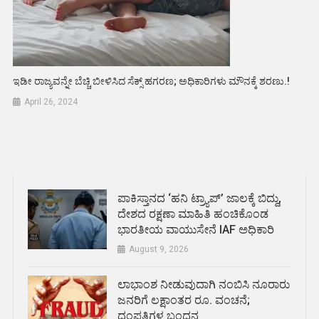
ಇಡೀ ರಾಜ್ಯವನ್ನೇ ಬೆಚ್ಚಿ ಬೀಳಿಸಿದ ಸೆಕ್ಸ್ ಹಗರಣ; ಅಧಿಕಾರಿಗಳು ಮೌನಕ್ಕೆ ಶರಣು.!
April 26, 2024
ಪಾಕಿಸ್ತಾನದ ‘ಹನಿ ಟ್ರ್ಯಾಪ್’ ಜಾಲಕ್ಕೆ ಬಿದ್ದು,
ದೇಶದ ರಕ್ಷಣಾ ಮಾಹಿತಿ ಹಂಚಿಕೊಂಡ
ಭಾರತೀಯ ವಾಯುಸೇನೆ IAF ಅಧಿಕಾರಿ
August 9, 2026
ಲಾಭಾಂಶ ನೀಡುವುದಾಗಿ ನಂಬಿಸಿ ನೂರಾರು
ಜನರಿಗೆ ಲಕ್ಷಾಂತರ ರೂ. ವಂಚನೆ;
ದಂಪತಿಗಳ ಬಂಧನ