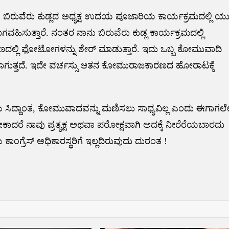
 ಬಿರುವೆರು ಕುಡ್ಲದ ಅಧ್ಯಕ್ಷ ಉದಯ ಪೂಜಾರಿಯ ಕಾರ್ಯಕ್ರಮದಲ್ಲಿ ಯ
ಸುತ್ತಾರೆ. ನಂತರ ನಾನು ಬಿರುವೆರು ಕುಡ್ಲ ಕಾರ್ಯಕ್ರಮದಲ್ಲಿ
ದಲ್ಲಿ ಫೋಟೋಗಳನ್ನು ಶೇರ್ ಮಾಡುತ್ತಾರೆ. ಇದು ಒಬ್ಬ ಕೋಮುವಾದಿ
ತಾಗುತ್ತದೆ. ಇದೇ ವರ್ಚಸ್ಸು ಆತನ ಕೋಮುರಾಜಕಾರಣದ ಹೋರಾಟಕ್ಕೆ
ೀಯ ಸಿದ್ದಾಂತ, ಕೋಮುವಾದವನ್ನು ಮಣಿಸಲು ಸಾಧ್ಯವಿಲ್ಲ ಎಂದು ಈಗಾಗಲ
ಾದರೆ ನಾವು ಪ್ರತ್ಯಕ್ಷ ಅಥವಾ ಪರೋಕ್ಷವಾಗಿ ಅದಕ್ಕೆ ನೀರೆರೆಯಬಾರದು
ಂಗ್ರೆಸ್ ಅಧಿಕಾರಸ್ಥರಿಗೆ ಇಲ್ಲದಿರುವುದು ದುರಂತ !