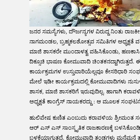
ಜನರ ಸಮಸ್ಯೆಗಳು, ದೌರ್ಜನ್ಯಗಳ ವಿರುದ್ದ ನಿಂತು ರಾ
ನಾಗಮಂಡಲ, ಬ್ರಹ್ಮಕಲಶೋತ್ಸವ ಸಮಿತಿಗಳ ಅಧ್ಯಕ್ಷತೆ ವಹ
ಮಾಜಿ ಶಾಸಕರೇ ಮುಂದಾಳತ್ವ ವಹಿಸಿಕೊಂಡು, ಹಣಕಾಸಿನ ವ
ದಿಕ್ಸೂಚಿ ಭಾಷಣ ಕೋಮುವಾದಿ ಚಿಂತಕನದ್ದಾಗಿರುತ್ತದೆ. ಈ
ಕಾರ್ಯಕ್ರಮಗಳ ಉಸ್ತುವಾರಿಯೆಲ್ಲವೂ ಕೇಸರಿಧಾರಿ ಸಂಘಟನೆ
ಮೇಲೆ ಇಡೀ ಕಾರ್ಯಕ್ರಮದಲ್ಲಿ ಕೋಮುವಾದಿಗಳು ನುಸುಳದ
ಶಾಸಕ, ಮಾಜಿ ಶಾಸಕರಿಗೆ ಇರುವುದಿಲ್ಲ.‌ ಹಾಗಾಗಿ ಕರಾ
ಅಧ್ಯಕ್ಷತೆ ಕಾಂಗ್ರೆಸ್ ನಾಯಕರದ್ದು : ಆ ಮೂಲಕ ಸಂಘ
ಹುಲಿವೇಷ ಕುಣಿತ ಎಂಬುದು ಕರಾವಳಿಯ ಶ್ರೀಮಂತ ಸಂಸ್ಲೃ
ಆರ್ ಎಸ್ ಎಸ್ ಸಾಂಸ್ಕೃತಿಕ ರಾಜಕಾರಣಕ್ಕೆ ಬಳಸಿಕೊಂ
ಬಳಕೆಯಾಗುತ್ತದೆ. ಕೋಮುವಾದಿ ತಂಡಗಳು ಮನೆಮನೆ ತಲ