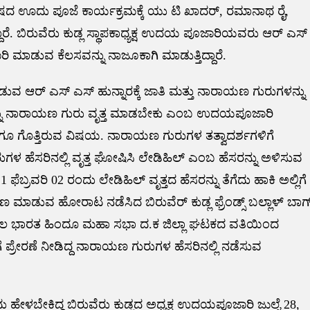
ಲಿ ವೇಷದ ಊದು ಪೂಜೆ ಕಾರ್ಯಕ್ರಮಕ್ಕೆ ಯು ಟಿ ಖಾದರ್, ರಮಾನಾಥ ರೈ,
ದಾರೆ. ಬಿರುವೆರು ಕುಡ್ಲ ಸ್ಥಾಪಕಾಧ್ಯಕ್ಷ ಉದಯ ಪೂಜಾರಿಯವರು ಆರ್ ಎಸ್
ಾಡುವ ಕೆಲಸವನ್ನು ನಾಜೂಕಾಗಿ ಮಾಡುತ್ತಿದ್ದಾರೆ.
 ಆರ್ ಎಸ್ ಎಸ್ ಹುನ್ನಾರಕ್ಕೆ ಜಾತಿ ಮತ್ತು ನಾರಾಯಣ ಗುರುಗಳನ್ನು
ವನ್ನು ನಾರಾಯಣ ಗುರು ವೃತ್ತ ಮಾಡಬೇಕು ಎಂಬ ಉದಯಪೂಜಾರಿ
ಲ್ಲರಿಗೂ ಗೊತ್ತಿರುವ ವಿಷಯ. ನಾರಾಯಣ ಗುರುಗಳ ತತ್ವಾದರ್ಶಗಳಿಗೆ
ಗಳ ಹೆಸರಿನಲ್ಲಿ ವೃತ್ತ ಘೋಷಿಸಿ ಲೇಡಿಹಿಲ್ ಎಂಬ ಹೆಸರನ್ನು ಅಳಿಸುವ
ಬ್ರವರಿ 02 ರಂದು ಲೇಡಿಹಿಲ್ ವೃತ್ತದ ಹೆಸರನ್ನು ತೆಗೆದು ಹಾಕಿ ಅಲ್ಲಿಗೆ
 ಮಾಡುವ ಹೋರಾಟ ನಡೆಸಿದ ಬಿರುವೆರ್ ಕುಡ್ಲ ಫ್ರೆಂಡ್ಸ್ ಬಲ್ಲಾಳ್ ಬಾಗ
ಖಿಲ ಭಾರತ ಹಿಂದೂ ಮಹಾ ಸಭಾ ದ.ಕ ಜಿಲ್ಲಾ ಘಟಕದ ವತಿಯಿಂದ
ಪ್ರೇರಣೆ ನೀಡಿದ್ದ ನಾರಾಯಣ ಗುರುಗಳ ಹೆಸರಿನಲ್ಲಿ ನಡೆಸುವ
ಹೇಳಬೇಕಿದ್ದ ಬಿರುವೆರು ಕುಡ್ಲದ ಅಧ್ಯಕ್ಷ ಉದಯಪೂಜಾರಿ ಜುಲೈ 28,