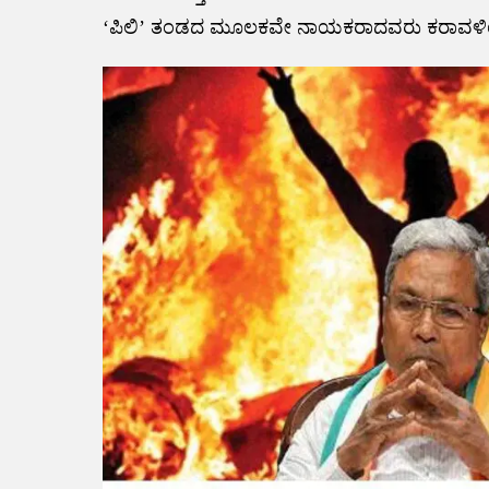
‘ಪಿಲಿ’ ತಂಡದ ಮೂಲಕವೇ ನಾಯಕರಾದವರು ಕರಾವಳಿಯ ಸಾಮ