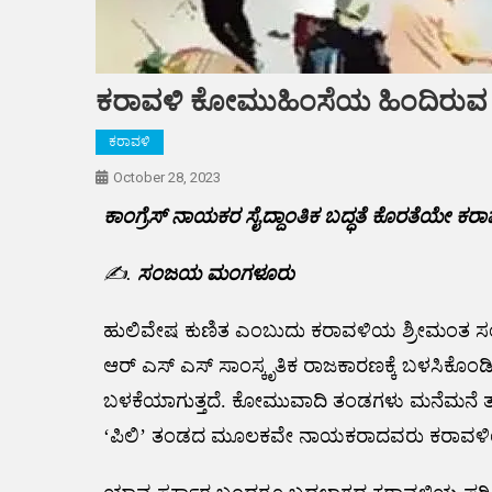
ಕರಾವಳಿ ಕೋಮುಹಿಂಸೆಯ ಹಿಂದಿರುವ ಕ
ಕರಾವಳಿ
October 28, 2023
ಕಾಂಗ್ರೆಸ್ ನಾಯಕರ ಸೈದ್ದಾಂತಿಕ ಬದ್ಧತೆ ಕೊರತೆಯೇ ಕರಾ
✍️.
ಸಂಜಯ ಮಂಗಳೂರು
ಹುಲಿವೇಷ ಕುಣಿತ ಎಂಬುದು ಕರಾವಳಿಯ ಶ್ರೀಮಂತ ಸಂಸ್ಲೃ
ಆರ್ ಎಸ್ ಎಸ್ ಸಾಂಸ್ಕೃತಿಕ ರಾಜಕಾರಣಕ್ಕೆ ಬಳಸಿಕೊಂ
ಬಳಕೆಯಾಗುತ್ತದೆ. ಕೋಮುವಾದಿ ತಂಡಗಳು ಮನೆಮನೆ ತಲ
‘ಪಿಲಿ’ ತಂಡದ ಮೂಲಕವೇ ನಾಯಕರಾದವರು ಕರಾವಳಿಯ ಸಾಮ