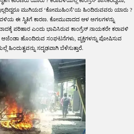
ೆ ಕಾರಣರು ಯಾರು ? ಕರಾವಳಿಯಲ್ಲಿ ಕಾಂಗ್ರೆಸ್ ಶಾಸಕರಿದ್ದರೂ,
ರೂ, ಇಲ್ಲದಿದ್ದರೂ ಮುಗಿಯದ ‘ಕೋಮುಹಿಂಸೆ’ಯ ಹಿಂದಿರುವವರು ಯಾರು ?
ಕರಾವಳಿಯ ಈ ಸ್ಥಿತಿಗೆ ಕಾರಣ. ಕೋಮುವಾದದ ಆಳ ಅಗಲಗಳನ್ನು
ಕ್ಕೆ ಪರಿಹಾರ ಎಂದು ಭಾವಿಸಿರುವ ಕಾಂಗ್ರೆಸ್ ನಾಯಕರೇ ಕರಾವಳಿ
ೆಂಡಾ ಹೊಂದಿರುವ ಸಂಘಟನೆಗಳು, ವ್ಯಕ್ತಿಗಳನ್ನು ಪೋಷಿಸುವ
 ಹಿಂದುತ್ವವನ್ನು ಸದೃಢವಾಗಿ ಬೆಳೆಸುತ್ತಾರೆ.