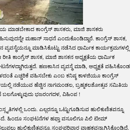
ಜಕೀಯ ಮಾಡಬೇಕಾದ ಕಾಂಗ್ರೆಸ್ ಶಾಸಕರು, ಮಾಜಿ ಶಾಸಕರು
ಿಸುವುದನ್ನೇ ಮಹಾನ್ ಸಾಧನೆ ಎಂದುಕೊಂಡಿದ್ದಾರೆ. ಕಾಂಗ್ರೆಸ್ ಶಾಸಕ,
್ಯವಸ್ಥೆಯನ್ನೂ ಮಾಡಿಸಿಕೊಟ್ಟು ನಡೆಸಿದ ಧಾರ್ಮಿಕ ಕಾರ್ಯಕ್ರಮಗಳಲ್ಲಿ
 ರೀತಿ ಕಾಂಗ್ರೆಸ್ ಶಾಸಕ, ಮಾಜಿ ಶಾಸಕನ ಅಧ್ಯಕ್ಷತೆಯ ಧಾರ್ಮಿಕ
ಗಳದ್ದಾಗಿರುತ್ತದೆ. ಹಣಕಾಸಿನ ವ್ಯವಸ್ಥೆ ಮಾಡಿ, ಅಧ್ಯಕ್ಷತೆ ವಹಿಸಿಕೊಂಡ
ಂತೆ ಎಚ್ಚರಿಕೆ ವಹಿಸಬೇಕು ಎಂಬ ಕನಿಷ್ಠ ಕಾಳಜಿಯೂ ಕಾಂಗ್ರೆಸ್
ವಳಿಯಲ್ಲಿ ನಡೆಯುವ ಹೆಚ್ಚಿನ ನಾಗಮಂಡಲ, ಬ್ರಹ್ಮಕಲಶೋತ್ಸವ ಸಮಿತಿಯ
ಟನೆ ಬಲಗೊಳ್ಳುವುದು ಭಜರಂಗದಳ, ವಿಹಿಂಪ !
ತಿಗಳಲ್ಲಿ ಒಂದು. ಎಲ್ಲರನ್ನೂ ಒಟ್ಟುಗೂಡಿಸುವ ಹುಲಿಕುಣಿತವನ್ನೂ
ಡಿದೆ. ಹಿಂದೂ ಸಂಘಟನೆಗಳ ಹಫ್ತಾ ವಸೂಲಿಗೂ ಪಿಲಿ ಟೀಮ್
ುಪಲು ಹುಲಿಕುಣಿತವನ್ನೂ ಸಂಘಪರಿವಾರ ವಾಹಕವನ್ನಾಗಿಸಿಕೊಂಡಿದೆ.