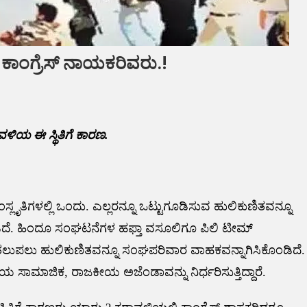
ಾಂಗ್ರೆಸ್ ನಾಯಕರಿವರು.!
ವಳಿಯ ಈ ಸ್ಥಿತಿಗೆ ಕಾರಣ.
ತಿಗಳಲ್ಲಿ ಒಂದು. ಎಲ್ಲರನ್ನೂ ಒಟ್ಟುಗೂಡಿಸುವ ಹುಲಿಕುಣಿತವನ್ನೂ
ಡಿದೆ. ಹಿಂದೂ ಸಂಘಟನೆಗಳ ಹಫ್ತಾ ವಸೂಲಿಗೂ ಪಿಲಿ ಟೀಮ್
ುಪಲು ಹುಲಿಕುಣಿತವನ್ನೂ ಸಂಘಪರಿವಾರ ವಾಹಕವನ್ನಾಗಿಸಿಕೊಂಡಿದೆ.
ಾಜಿಕ, ರಾಜಕೀಯ ಅಜೆಂಡಾವನ್ನು ನಿರ್ಧರಿಸುತ್ತಿದ್ದಾರೆ.